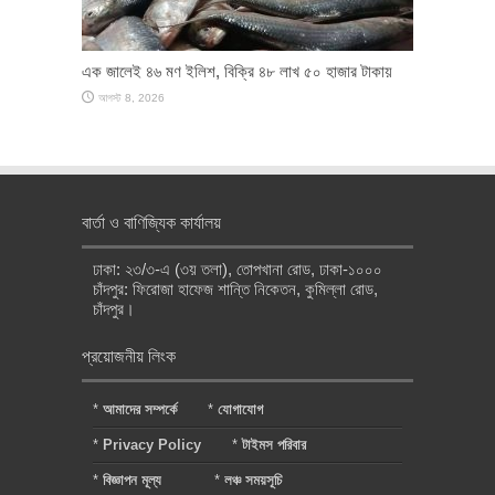
এক জালেই ৪৬ মণ ইলিশ, বিক্রি ৪৮ লাখ ৫০ হাজার টাকায়
আগস্ট 8, 2026
বার্তা ও বাণিজ্যিক কার্যালয়
ঢাকা: ২৩/৩-এ (৩য় তলা), তোপখানা রোড, ঢাকা-১০০০
চাঁদপুর: ফিরোজা হাফেজ শান্তি নিকেতন, কুমিল্লা রোড,
চাঁদপুর।
প্রয়োজনীয় লিংক
*
আমাদের সম্পর্কে
*
যোগাযোগ
*
Privacy Policy
*
টাইমস পরিবার
*
বিজ্ঞাপন মূল্য
*
লঞ্চ সময়সূচি