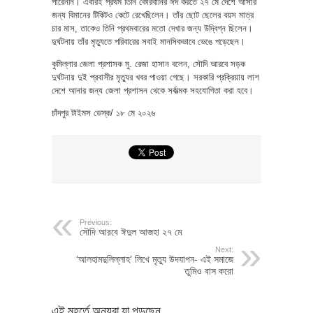
পারেননি। এবারই প্রথম তিনি কোরবানির ঈদ করতে ২৭ মে দেশে আসার
জন্য বিমানের টিকিটও কেটে রেখেছিলেন। তাঁর ছোট ছেলের বয়স মাত্র
চার মাস, তাকেও তিনি প্রথমবারের মতো দেখার জন্য উদ্বিগ্ন ছিলেন।
দুর্ঘটনায় তাঁর মৃত্যুতে পরিবারের সবাই মানসিকভাবে ভেঙে পড়েছেন।
কুমিল্লার জেলা প্রশাসক মু. রেজা হাসান বলেন, সৌদি আরবে সড়ক
দুর্ঘটনায় দুই প্রবাসীর মৃত্যুর খবর পাওয়া গেছে। সরকারি প্রক্রিয়ায় লাশ
দেশে আনার জন্য জেলা প্রশাসন থেকে সর্বাত্মক সহযোগিতা করা হবে।
চাঁদপুর টাইমস ডেস্ক/ ১৮ মে ২০২৬
Previous:
সৌদি আরবে ঈদুল আজহা ২৭ মে
Next:
‘আলহামদুলিল্লাহ’ লিখে মৃত্যু উদযাপন- এই সমাজে
তুমিও বাস করো
এই মুহূর্তে অন্যরা যা পড়ছেন