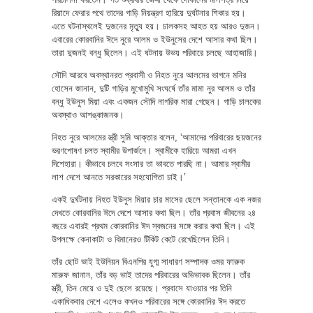
রিয়াদে ফেরার পথে তাদের গাড়ি নিয়ন্ত্রণ হারিয়ে দুর্ঘটনার শিকার হয়।
এতে ঘটনাস্থলেই দুজনের মৃত্যু হয়। চালকসহ আহত হয় আরও দুজন।
এবারের কোরবানির ঈদে নুরে আলম ও ইউনুসের দেশে আসার কথা ছিল।
তারা দুজনই বন্ধু ছিলেন। এই ঘটনায় উভয় পরিবারে চলছে আহাজারি।
সৌদি আরবে অবস্থানরত প্রবাসী ও নিহত নুরে আলমের ভাগনে মনির
হোসেন জানান, দুটি গাড়ির মুখোমুখি সংঘর্ষে তাঁর মামা নুর আলম ও তাঁর
বন্ধু ইউনুস মিয়া এবং একজন সৌদি নাগরিক মারা গেছেন। গাড়ি চালকের
অবস্থাও আশঙ্কাজনক।
নিহত নুরে আলমের স্ত্রী সুমি আক্তার বলেন, ‘আমাদের পরিবারের ছয়জনের
ভরণপোষণ চলত স্বামীর উপার্জনে। স্বামীকে হারিয়ে আমরা এখন
দিশেহারা। কীভাবে চলবে সংসার তা ভাবতে পারছি না। আমার স্বামীর
লাশ দেশে আনতে সরকারের সহযোগিতা চাই।’
একই দুর্ঘটনায় নিহত ইউনুস মিয়ার চার মাসের ছেলে সন্তানকে এক নজর
দেখতে কোরবানির ঈদে দেশে আসার কথা ছিল। তাঁর প্রবাস জীবনের ২৪
বছরে এবারই প্রথম কোরবানির ঈদ স্বজনের সঙ্গে করার কথা ছিল। এই
উপলক্ষে কেনাকাটা ও বিমানেরও টিকিট কেটে রেখেছিলেন তিনি।
তাঁর ছোট ভাই ইউনিয়ন বিএনপির যুগ্ম সাধারণ সম্পাদক ওমর ফারুক
মারুফ জানান, তাঁর বড় ভাই তাদের পরিবারের অভিভাবক ছিলেন। তাঁর
স্ত্রী, তিন মেয়ে ও দুই ছেলে রয়েছে। প্রবাসে যাওয়ার পর তিনি
একাধিকবার দেশে এলেও কখনও পরিবারের সঙ্গে কোরবানির ঈদ করতে