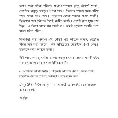
যশোর জেলা মহিলা পরিষদের সাধারণ সম্পাদক তন্দ্রা ভট্টাচার্য জানান,
মেয়েটিকে অসুস্থ অবস্থায় পাওয়া গেছে। সিজারের মাধ্যমে প্রসব করিয়ে
তাকে ফেলে রেখে গেছে। সন্তানের কোনো সন্ধান পাওয়া যায়নি।
ঝিকরগাছা থানা পুলিশকে বিষয়টি অবহিত করেছি। মেয়েটি আগে সুস্থ হয়ে
উঠুক। এ ঘটনায় আমরা হাল ছাড়ছি না। আইনি লড়াইয়ে মেয়েটির পাশে
থাকবে মহিলা পরিষদ।
ঝিকরগাছা থানা পুলিশের ওসি মোল্যা খবির আহমেদ জানান, মেয়েটির
মামার সঙ্গে কথা হয়েছে। তিনি জানিয়েছেন মেয়েটিকে পাওয়া গেছে।
তাদেরকে থানায় আসতে বলেছি।
তিনি আরও জানান, ধর্ষণের মামলার তদন্ত চলছে। মামলার আসামি দাউদ
সরদার হজে গেছেন। এখনও তিনি ফেরেননি।
এ সংক্রান্ত আগের নিউজ : গৃহকর্তার লালসার শিকার : অন্তঃসত্ত্বা
ছাত্রীকে প্রসবের আগেই অপহরণ! পড়তে ক্লিক করুন
চাঁদপুর টাইমস নিউজ ডেস্ক: ।। আপডেট ১১:২৭ পিএম ০১ নভেম্বব,
২০১৫ রোববার
ডিএইচ