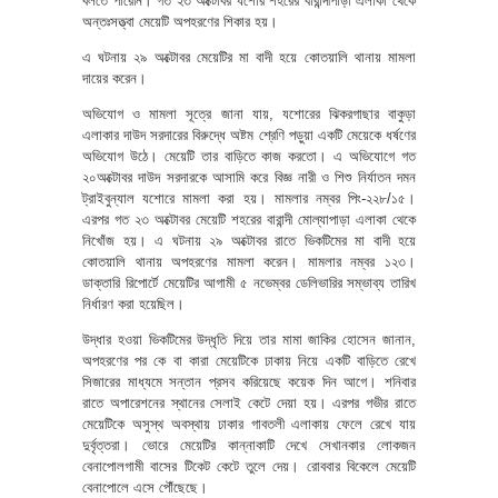
বলতে পারেনি। গত ২৩ অক্টোবর যশোর শহরের বারান্দীপাড়া এলাকা থেকে
অন্তঃসত্ত্বা মেয়েটি অপহরণের শিকার হয়।
এ ঘটনায় ২৯ অক্টোবর মেয়েটির মা বাদী হয়ে কোতয়ালি থানায় মামলা
দায়ের করেন।
অভিযোগ ও মামলা সূত্রে জানা যায়, যশোরের ঝিকরগাছার বাকুড়া
এলাকার দাউদ সরদারের বিরুদ্ধে অষ্টম শ্রেণি পড়ুয়া একটি মেয়েকে ধর্ষণের
অভিযোগ উঠে। মেয়েটি তার বাড়িতে কাজ করতো। এ অভিযোগে গত
২০অক্টোবর দাউদ সরদারকে আসামি করে বিজ্ঞ নারী ও শিশু নির্যাতন দমন
ট্রাইবুন্যাল যশোরে মামলা করা হয়। মামলার নম্বর পিং-২২৮/১৫।
এরপর গত ২৩ অক্টোবর মেয়েটি শহরের বারান্দী মোল্যাপাড়া এলাকা থেকে
নিখোঁজ হয়। এ ঘটনায় ২৯ অক্টোবর রাতে ভিকটিমের মা বাদী হয়ে
কোতয়ালি থানায় অপহরণের মামলা করেন। মামলার নম্বর ১২৩।
ডাক্তারি রিপোর্টে মেয়েটির আগামী ৫ নভেম্বর ডেলিভারির সম্ভাব্য তারিখ
নির্ধারণ করা হয়েছিল।
উদ্ধার হওয়া ভিকটিমের উদ্ধৃতি দিয়ে তার মামা জাকির হোসেন জানান,
অপহরণের পর কে বা কারা মেয়েটিকে ঢাকায় নিয়ে একটি বাড়িতে রেখে
সিজারের মাধ্যমে সন্তান প্রসব করিয়েছে কয়েক দিন আগে। শনিবার
রাতে অপারেশনের স্থানের সেলাই কেটে দেয়া হয়। এরপর গভীর রাতে
মেয়েটিকে অসুস্থ অবস্থায় ঢাকার গাবতলী এলাকায় ফেলে রেখে যায়
দুর্বৃত্তরা। ভোরে মেয়েটির কান্নাকাটি দেখে সেখানকার লোকজন
বেনাপোলগামী বাসের টিকেট কেটে তুলে দেয়। রোববার বিকেলে মেয়েটি
বেনাপোলে এসে পৌঁছেছে।