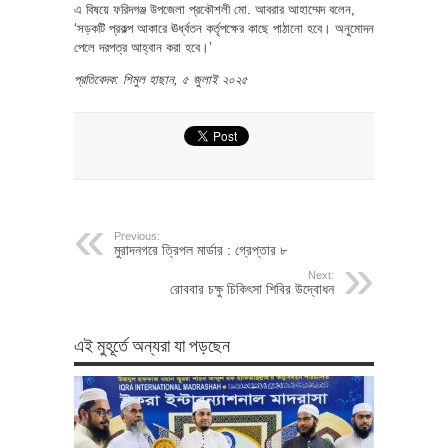
এ বিষয়ে ফরিদগঞ্জ উপজেলা প্রকৌশলী মো. আবরার আহাম্মেদ বলেন,
‘সড়কটি প্রকল্প আকারে ঊর্ধ্বতন কর্তৃপক্ষের কাছে পাঠানো হবে। অনুমোদন
পেলে দরপত্র আহ্বান করা হবে।’
প্রতিবেদক: শিমুল হাছান, ৫ জুলাই ২০২৫
Previous:
মুরাদনগরে ত্রিপল মার্ডার : গ্রেপ্তার ৮
Next:
রোববার চক্ষু চিকিৎসা শিবির উদ্বোধন
এই মুহূর্তে অন্যরা যা পড়ছেন