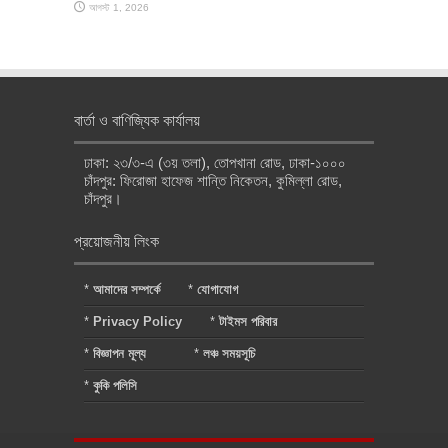
আগস্ট 1, 2026
বার্তা ও বাণিজ্যিক কার্যালয়
ঢাকা: ২৩/৩-এ (৩য় তলা), তোপখানা রোড, ঢাকা-১০০০
চাঁদপুর: ফিরোজা হাফেজ শান্তি নিকেতন, কুমিল্লা রোড,
চাঁদপুর।
প্রয়োজনীয় লিংক
*
আমাদের সম্পর্কে
*
যোগাযোগ
*
Privacy Policy
*
টাইমস পরিবার
*
বিজ্ঞাপন মূল্য
*
লঞ্চ সময়সূচি
*
কুকি পলিসি