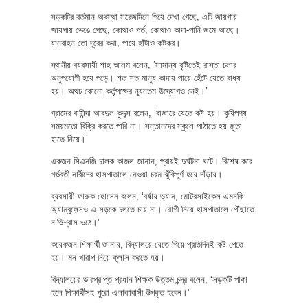
সড়কটির বর্তমান অবস্থা সরেজমিনে গিয়ে দেখা গেছে, এটি জায়গায়
জায়গায় ভেঙে গেছে, কোথাও গর্ত, কোথাও কাদা-পানি জমে আছে।
যানবাহন তো দূরের কথা, পায়ে হাঁটাও কষ্টকর।
স্থানীয় ব্যবসায়ী শাহ আলম বলেন, ‘সামান্য বৃষ্টিতেই রাস্তা চলার
অনুপযোগী হয়ে পড়ে। শত শত মানুষ কাদায় পায়ে হেঁটে যেতে বাধ্য
হয়। অথচ কোনো কর্তৃপক্ষের ন্যূনতম উদ্যোগও নেই।’
গ্রামের বাসিন্দা আবদুল কুদ্দুস বলেন, ‘বাজারে যেতে কষ্ট হয়। কৃষিপণ্য
সময়মতো বিক্রি করতে পারি না। সন্তানদের স্কুলে পাঠাতে হয় জুতা
হাতে নিয়ে।’
একজন সিএনজি চালক কাজল জানান, প্রায়ই দুর্ঘটনা ঘটে। বিশেষ করে
গর্ভবতী নারীদের হাসপাতালে নেওয়া চরম ঝুঁকিপূর্ণ হয়ে দাঁড়ায়।
ব্যবসায়ী ফারুক হোসেন বলেন, ‘বর্ষায় ভ্যান, মোটরসাইকেল এমনকি
অ্যাম্বুলেন্সও এ সড়কে চলতে চায় না। রোগী নিয়ে হাসপাতালে পৌঁছাতে
নাভিশ্বাস ওঠে।’
কয়েকজন শিক্ষার্থী জানায়, বিদ্যালয়ে যেতে গিয়ে প্রতিদিনই কষ্ট পেতে
হয়। মন খারাপ নিয়ে ক্লাস করতে হয়।
বিদ্যালয়ের ভারপ্রাপ্ত প্রধান শিক্ষক উত্তম চন্দ্র বলেন, ‘সড়কটি পাকা
হলে শিক্ষার্থীসহ পুরো এলাকাবাসী উপকৃত হবেন।’