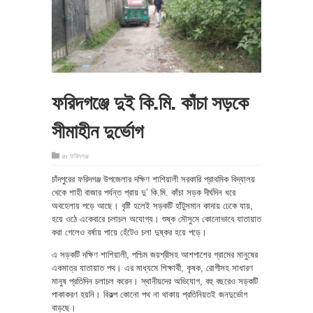
ফরিদগঞ্জে দুই কি.মি. কাঁচা সড়কে
সীমাহীন দুর্ভোগ
in
ফরিদগঞ্জ
চাঁদপুরের ফরিদগঞ্জ উপজেলার দক্ষিণ শাশিয়ালী সরকারি প্রাথমিক বিদ্যালয়
থেকে শাহী বাজার পর্যন্ত প্রায় দু’ কি.মি. কাঁচা সড়ক দীর্ঘদিন ধরে
অবহেলায় পড়ে আছে। বৃষ্টি হলেই সড়কটি হাঁটুসমান কাদায় ঢেকে যায়,
হয়ে ওঠে একেবারে চলাচল অযোগ্য। শুষ্ক মৌসুমে কোনোভাবে যাতায়াত
করা গেলেও বর্ষায় পায়ে হেঁটেও চলা দুষ্কর হয়ে পড়ে।
এ সড়কটি দক্ষিণ শাশিয়ালী, পশ্চিম জয়শ্রীসহ আশপাশের গ্রামের মানুষের
একমাত্র যাতায়াত পথ। এর মাধ্যমে শিক্ষার্থী, কৃষক, রোগীসহ সাধারণ
মানুষ প্রতিদিন চলাচল করেন। স্থানীয়দের অভিযোগ, বহু বছরেও সড়কটি
পাকাকরণ হয়নি। বিকল্প কোনো পথ না থাকায় প্রতিনিয়তই জনদুর্ভোগ
বাড়ছে।