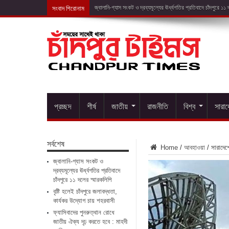
সংবাদ শিরোনাম
বৃষ্
প্রচ্ছদ
শীর্ষ
জাতীয়
রাজনীতি
বিশ্ব
সারা
সর্বশেষ
Home
/
আবহাওয়া
/
সারাদেশ
জ্বালানি-গ্যাস সংকট ও
দ্রব্যমূল্যের ঊর্ধ্বগতির প্রতিবাদে
চাঁদপুরে ১১ দলের স্মারকলিপি
বৃষ্টি হলেই চাঁদপুরে জলাবদ্ধতা,
কার্যকর উদ্যোগ চায় শহরবাসী
ফ্যাসিবাদের পুনরুত্থান রোধে
জাতীয় ঐক্য দৃঢ় করতে হবে : মাহদী