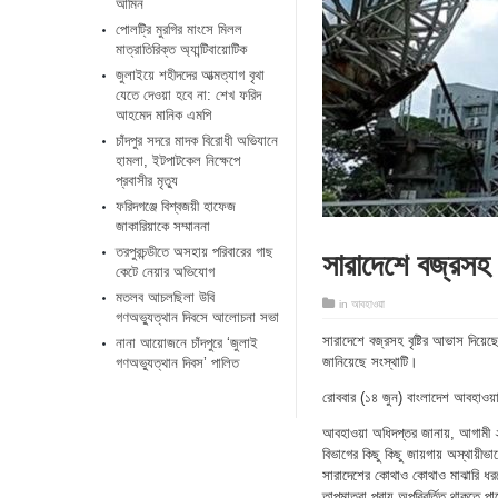
আমিন
পোলট্রি মুরগির মাংসে মিলল
মাত্রাতিরিক্ত অ্যান্টিবায়োটিক
জুলাইয়ে শহীদদের আত্মত্যাগ বৃথা
যেতে দেওয়া হবে না: শেখ ফরিদ
আহমেদ মানিক এমপি
চাঁদপুর সদরে মাদক বিরোধী অভিযানে
হামলা, ইটপাটকেল নিক্ষেপে
প্রবাসীর মৃত্যু
ফরিদগঞ্জে বিশ্বজয়ী হাফেজ
জাকারিয়াকে সম্মাননা
সারাদেশে বজ্রসহ 
তরপুরচন্ডীতে অসহায় পরিবারের গাছ
কেটে নেয়ার অভিযোগ
মতলব আচলছিলা উবি
in
আবহাওয়া
গণঅভ্যুত্থান দিবসে আলোচনা সভা
সারাদেশে বজ্রসহ বৃষ্টির আভাস দিয়েছ
নানা আয়োজনে চাঁদপুরে ‘জুলাই
জানিয়েছে সংস্থাটি।
গণঅভ্যুত্থান দিবস’ পালিত
রোববার (১৪ জুন) বাংলাদেশ আবহাওয়া
আবহাওয়া অধিদপ্তর জানায়, আগামী ২৪
বিভাগের কিছু কিছু জায়গায় অস্থায়ীভ
সারাদেশের কোথাও কোথাও মাঝারি ধরনে
তাপমাত্রা প্রায় অপরিবর্তিত থাকতে প