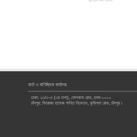
জুলাই 24, 2026
বার্তা ও বাণিজ্যিক কার্যালয়
ঢাকা: ২৩/৩-এ (৩য় তলা), তোপখানা রোড, ঢাকা-১০০০
চাঁদপুর: ফিরোজা হাফেজ শান্তি নিকেতন, কুমিল্লা রোড, চাঁদপুর।