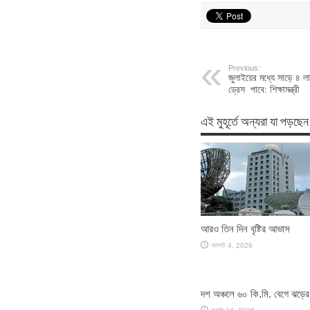
Previous:
জুলাইয়ের মধ্যে সাড়ে ৪ লাখ
ড্রেস পাবে: শিক্ষামন্ত্রী
এই মুহূর্তে অন্যরা যা পড়ছেন
আরও তিন দিন বৃষ্টির আভাস
আগস্ট 4, 2026
দশ অঞ্চলে ৬০ কি.মি. বেগে ঝড়