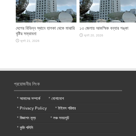
দেশের বিভিন্ন স্থানে হালকা থেকে মাঝারি
১৩ জেলায় আকস্মিক বন্যার শঙ্কা
বৃষ্টির সম্ভাবনা
জুলাই 20, 2026
জুলাই 21, 2026
প্রয়োজনীয় লিংক
*
আমাদের সম্পর্কে
*
যোগাযোগ
*
Privacy Policy
*
টাইমস পরিবার
*
বিজ্ঞাপন মূল্য
*
লঞ্চ সময়সূচি
*
কুকি পলিসি