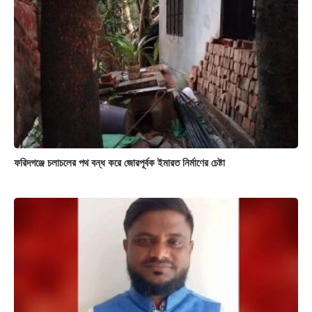
ফরিদগঞ্জে চলাচলের পথ বন্ধ করে জোরপূর্বক ইমারত নির্মাণের চেষ্টা