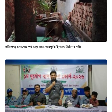
ফরিদগঞ্জে চলাচলের পথ বন্ধ করে জোরপূর্বক ইমারত নির্মাণের চেষ্টা