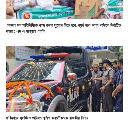
একজন জনপ্রতিনিধিকে কাজ করার সুযোগ দিতে হবে, ব্যর্থ হলে অন্য কাউকে নির্বাচিত
করবে : এম এ হান্নান এমপি
ফরিদগঞ্জে সুসজ্জিত গাড়িতে পুলিশ কনস্টেবলকে রাজকীয় বিদায়