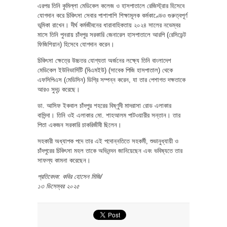
এরপর তিনি কুমিল্লা মেডিকেল কলেজ ও হাসপাতালে রেজিস্ট্রার হিসেবে
যোগদান করে চিকিৎসা সেবার পাশাপাশি শিক্ষামূলক কর্মকাণ্ডেও গুরুত্বপূর্ণ
ভূমিকা রাখেন। দীর্ঘ কর্মজীবনের ধারাবাহিকতায় ২০২৪ সালের নভেম্বর
মাসে তিনি পুনরায় চাঁদপুর সরকারি জেনারেল হাসপাতালে আরপি (রেসিডেন্ট
ফিজিশিয়ান) হিসেবে যোগদান করেন।
চিকিৎসা ক্ষেত্রে উচ্চতর যোগ্যতা অর্জনের লক্ষ্যে তিনি বাংলাদেশ
মেডিকেল ইউনিভার্সিটি (বিএমইউ) (সাবেক পিজি হাসপাতাল) থেকে
এফসিপিএস (মেডিসিন) ডিগ্রি সম্পন্ন করেন, যা তার পেশাগত দক্ষতাকে
আরও সুদৃঢ় করেছে।
ডা. আসিফ ইকবাল চাঁদপুর শহরের বিষ্ণুদী মাদরাসা রোড এলাকার
বাসিন্দা। তিনি ওই এলাকার মো. শাহআলম পাটওয়ারীর সন্তান। তার
পিতা একজন সরকারি চাকরিজীবী ছিলেন।
সহকারী অধ্যাপক পদে তার এই পদোন্নতিতে সহকর্মী, শুভানুধ্যায়ী ও
চাঁদপুরের চিকিৎসা মহল তাকে অভিনন্দন জানিয়েছেন এবং ভবিষ্যতে তার
সাফল্য কামনা করেছেন।
প্রতিবেদক: কবির হোসেন মিজি/
১৩ ডিসেম্বর ২০২৫