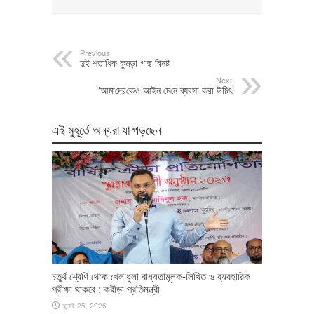
Previous:
দুই শতাধিক কুমড়া গাছ বিনষ্ট
Next:
‘আমা‌দের‌কেও আইন মে‌নে ব্যবসা করা উ‌চিৎ’
এই মুহূর্তে অন্যরা যা পড়ছেন
চতুর্থ শ্রেণি থেকে খেলাধুলা বাধ্যতামূলক-লিখিত ও ব্যবহারিক
পরীক্ষা থাকবে : ক্রীড়া প্রতিমন্ত্রী
জুলাই 25, 2026