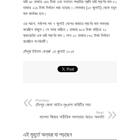
ভরি ৯৮ হাজার ২৪৬ টাকা এবং সনাতন পদ্ধতির প্রতি ভরি স্বর্ণের দাম ৮১
হাজার ২২৯ টাকা নির্ধারণ করা হয়েছে। সোমবার (১৫ জুলাই) থেকে নতুন
দাম কার্যকর হবে।
এর আগে, সর্বশেষ গত ৭ জুলাই দেশের বাজারে স্বর্ণের দাম সমন্বয়
করেছিল বাজুস। সে সময় ভরিতে ১ হাজার ৬০৯ টাকা বাড়িয়ে ২২
ক্যারেটের এক ভরি স্বর্ণের দাম ১ লাখ ১৮ হাজার ৮৯১ টাকা নির্ধারণ
করেছিল সংগঠনটি।
চাঁদপুর টাইমস ডেস্ক/ ১৪ জুলাই ২০২৪
Previous:
চাঁদপুর জেলা আইন-শৃঙ্খলা কমিটির সভা
Next:
খালেদা জিয়ার শারীরিক অবস্থার আরও অবনতি
এই মুহূর্তে অন্যরা যা পড়ছেন