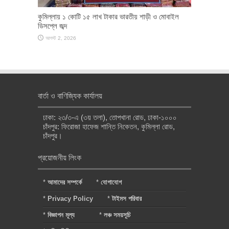
কুমিল্লায় ১ কোটি ১৫ লাখ টাকার ভারতীয় শাড়ী ও মোবাইল
ডিসপ্লে জব্দ
আগস্ট 2, 2026
বার্তা ও বাণিজ্যিক কার্যালয়
ঢাকা: ২৩/৩-এ (৩য় তলা), তোপখানা রোড, ঢাকা-১০০০
চাঁদপুর: ফিরোজা হাফেজ শান্তি নিকেতন, কুমিল্লা রোড,
চাঁদপুর।
প্রয়োজনীয় লিংক
*
আমাদের সম্পর্কে
*
যোগাযোগ
*
Privacy Policy
*
টাইমস পরিবার
*
বিজ্ঞাপন মূল্য
*
লঞ্চ সময়সূচি