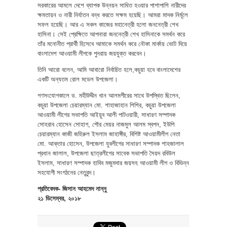
সরকারের আমলে দেশে ব্যাপক উন্নয়ন সাধিত হওয়ার পাশাপাশি নারীদের
ক্ষমতায়ন ও নারী নির্যাতন বন্ধ করতে সক্ষম হয়েছি। আমরা মাদক নির্মূলে
সফল হয়েছি। আর এ সকল কাজের মহানেত্রী হলো জননেত্রী শেখ
হাসিনা। সেই প্রেক্ষিতে আপনারা জননেত্রী শেখ হাসিনাকে সমর্থন করে
তাঁর মনোনীত প্রার্থী হিসেবে আমাকে সমর্থন করে নৌকা মার্কায় ভোট দিয়ে
বাংলাদেশ আওয়ামী লীগকে পুনরায় জয়যুক্ত করবেন।
তিনি আরো বলেন, আমি আবারো নির্বাচিত হলে,কচুয়া হবে বাংলাদেশের
একটি অন্যতম রোল মডেল উপজেলা।
গণসংযোগকালে ড. মহীউদ্দীন খান আলমগীরের সাথে উপস্থিত ছিলেন,
কচুয়া উপজেলা চেয়ারম্যান মো. শাহাজাহান শিশির, কচুয়া উপজেলা
আওয়ামী লীগের সভাপতি আইয়ুব আলী পাটওয়ারী, সাধারণ সম্পাদক
সোহরাব হোসেন সোহাগ, পৌর মেয়র নাজমুল আলম স্বপন, ইউপি
চেয়ারম্যান কাজী জহিরুল ইসলাম জাহাঙ্গীর, বিশিষ্ট আওয়ামীলীগ নেতা
মো. আক্তার হোসেন, উপজেলা যুবলীগের সাধারণ সম্পাদক শাহজালাল
প্রধান জালাল, উপজেলা ছাত্রলীগের সাবেক সভাপতি সৈয়দ রবিউল
ইসলাম, সাধারণ সম্পাদক হাবিব মজুমদার জয়সহ আওয়ামী লীগ ও বিভিন্ন
সহযোগী সংগঠনের নেতৃবৃন্দ।
প্রতিবেদক- জিসান আহমেদ নান্নু
২১ ডিসেম্বর, ২০১৮