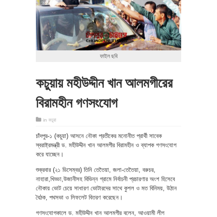
ফাইল ছবি
কচুয়ায় মহীউদ্দীন খান আলমগীরের
বিরামহীন গণসংযোগ
in
কচুয়া
চাঁদপুর-১ (কচুয়া) আসনে নৌকা প্রতীকের মনোনীত প্রার্থী সাবেক
স্বরাষ্ট্রমন্ত্রী ড. মহীউদ্দীন খান আলমগীর বিরামহীন ও ব্যাপক গণসংযোগ
করে যাচ্ছেন।
শুক্রবার (২১ ডিসেম্বর) তিনি তেতৈয়া, জলা-তেতৈয়া, বরুচর,
নাহারা,খিড্ডা,উজানীসহ বিভিন্ন গ্রামে নির্বাচনী প্রচারণার অংশ হিসেবে
নৌকায় ভোট চেয়ে সাধারণ ভোটারদের সাথে কুশল ও মত বিনিময়, উঠান
বৈঠক, পথসভা ও লিফলেট বিতরণ করেছেন।
গণসংযোগকালে ড. মহীউদ্দীন খান আলমগীর বলেন, আওয়ামী লীগ