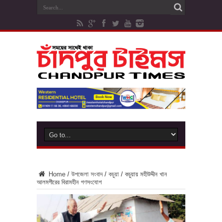
Home
/
উপজেলা সংবাদ
/
কচুয়া
/
কচুয়ায় মহীউদ্দীন খান
আলমগীরের বিরামহীন গণসংযোগ