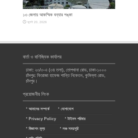
১৩ জেলায় আকস্মিক বন্যার শঙ্কা
জুলাই 20, 2026
বার্তা ও বাণিজ্যিক কার্যালয়
ঢাকা: ২৩/৩-এ (৩য় তলা), তোপখানা রোড, ঢাকা-১০০০
চাঁদপুর: ফিরোজা হাফেজ শান্তি নিকেতন, কুমিল্লা রোড,
চাঁদপুর।
প্রয়োজনীয় লিংক
*
আমাদের সম্পর্কে
*
যোগাযোগ
*
Privacy Policy
*
টাইমস পরিবার
*
বিজ্ঞাপন মূল্য
*
লঞ্চ সময়সূচি