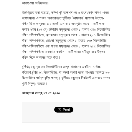
আবহাওয়া অধিদফতর।
বিজ্ঞপ্তিতে বলা হয়েছে, দক্ষিণ-পূর্ব বঙ্গোপসাগর ও তৎসংলগ্ন দক্ষিণ-পশ্চিম
বঙ্গোপসাগর এলাকায় অবস্থানরত ঘূর্ণিঝড় ’আম্ফান’ সামান্য উত্তর-
পশ্চিম দিকে অগ্রসর হয়ে একই এলাকায় অবস্থান করছে। এটি আজ
সকাল ৬টায় (১৭ মে) চট্টগ্রাম সমুদ্রবন্দর থেকে ১ হাজার ৩৪৫ কিলোমিটার
দক্ষিণ-দক্ষিণপশ্চিমে, কক্সবাজার সমুদ্রবন্দর থেকে ১ হাজার ২৮০ কিলোমিটার
দক্ষিণ-দক্ষিণপশ্চিমে, মোংলা সমুদ্রবন্দর থেকে ১ হাজার ২৭৫ কিলোমিটার
দক্ষিণ-দক্ষিণপশ্চিমে এবং পায়রা সমুদ্রবন্দর থেকে ১ হাজার ২৫৫ কিলোমিটার
দক্ষিণ-দক্ষিণপশ্চিমে অবস্থান করছিল। এটি আরও ঘণীভূত হয়ে উত্তর-
পশ্চিম দিকে অগ্রসর হতে পারে।
ঘূর্ণিঝড় কেন্দ্রের ৫৪ কিলোমিটারের মধ্যে বাতাসের একটানা সর্বোচ্চ
গতিবেগ ঘন্টায় ৬২ কিলোমিটার, যা দমকা অথবা ঝড়ো হাওয়ার আকারে ৮৮
কিলোমিটার পর্যন্ত বৃদ্ধি পাচ্ছে। ঘূর্ণিঝড় কেন্দ্রের নিকটবর্তী এলাকায় সাগর
খুবই বিক্ষুব্ধ রয়েছে।
আবহাওয়া ডেস্ক,১৭ মে ২০২০