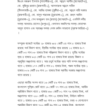
জিএম নজরুল ইসলাম (সাতক্ষীরা-৪), মো. আব্দুল আলীম (বাগেরহাট-৪),
মো. মুজিবুর রহমান (রাজশাহী-১), আলফারুক আব্দুল লতীফ
(নীলফামারী-২), মো. আমির হামজা (কুষ্টিয়া-৩), মো. আব্দুল বারী সরদার
(রাজশাহী-৪), মো. মাসুদ পারভেজ (চুয়াডাঙ্গা-১), মো. রুহুল আমিন
(চুয়াডাঙ্গা-২), শেখ মনজুরুল হক (রাহাদ) (বাগেরহাট-২), এনসিপি দলীয়
সদস্য আখতার হোসেন (রংপুর-৪), খেলাফত মজলিশের সদস্য মোহাম্মদ
আবুল হাসান এবং স্বতন্ত্র সদস্য বেগম রুমিন ফারহানা (ব্রাহ্মণবাড়িয়া-২)
।
সম্পূরক বাজেটে সর্বোচ্চ ২৮ হাজার ৬৫৫ কোটি ৫৪ লাখ ৫ হাজার টাকা
রয়েছে অর্থ বিভাগ খাতে, দ্বিতীয় সর্বোচ্চ ব্যয় রয়েছে ১২ হাজার ৪০৭
কোটি ৮৩ লাখ ৮৮ হাজার টাকা পরিকল্পনা বিভাগ খাতে। তৃতীয় সর্বোচ্চ
ব্যয় ৪ হাজার ৯২৩ কোটি ৪৮ লাখ ৫৪ হাজার টাকা রয়েছে বিজ্ঞান ও
প্রযুক্তি মন্ত্রণালয় খাতে। আর চতুর্থ সর্বোচ্চ ব্যয় পানি সম্পদ মন্ত্রণালয়
খাতে ২ হাজার ১৭৭ কোটি ৪ লাখ ৮১ হাজার টাকা, পঞ্চম সর্বোচ্চ ব্যয় ১
হাজার ৮০৯ কোটি ৫৬ লাখ ১০ হাজার টাকা স্থানীয় সরকার মন্ত্রণালয়
খাতে রয়েছে।
এছাড়া জাতীয় সংসদ খাতে ১৬ কোটি ৫৯ লাখ ৬০ হাজার টাকা,
বাংলাদেশ সুপ্রিম কোর্ট খাতে ১৯ কোটি ৭৭ লাখ ৫৪ হাজার টাকা, আর্থিক
প্রতিষ্ঠান বিভাগ খাতে ১ হাজার ৬৯০ কোটি ৮১ লাখ ৭৯ হাজার টাকা, ধর্ম
মন্ত্রণালয় খাতে ২২০ কোটি ৪১ লাখ ২২ হাজার টাকা, নির্বাচন কমিশন
খাতে ১ হাজার ৩৮৯ কোটি ৬৫ লাখ ৮০ হাজার টাকা, তথ্য ও যোগাযোগ
প্রযুক্তি বিভাগ খাতে ৭২২ কোটি ৪৬ লাখ ১৫ হাজার টাকা, বাংলাদেশ