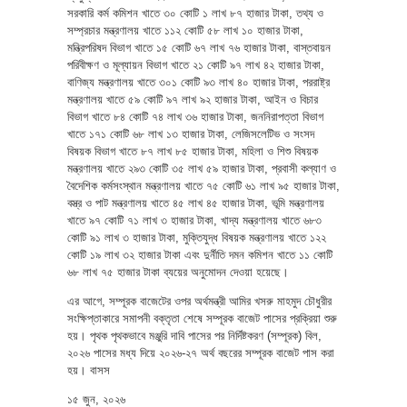
সরকারি কর্ম কমিশন খাতে ৩০ কোটি ১ লাখ ৮৭ হাজার টাকা, তথ্য ও
সম্প্রচার মন্ত্রণালয় খাতে ১১২ কোটি ৫৮ লাখ ১০ হাজার টাকা,
মন্ত্রিপরিষদ বিভাগ খাতে ১৫ কোটি ৬৭ লাখ ৭৬ হাজার টাকা, বাস্তবায়ন
পরিবীক্ষণ ও মূল্যায়ন বিভাগ খাতে ২১ কোটি ৯৭ লাখ ৪২ হাজার টাকা,
বাণিজ্য মন্ত্রণালয় খাতে ৩০১ কোটি ৯৩ লাখ ৪০ হাজার টাকা, পররাষ্ট্র
মন্ত্রণালয় খাতে ৫৯ কোটি ৯৭ লাখ ৯২ হাজার টাকা, আইন ও বিচার
বিভাগ খাতে ৮৪ কোটি ৭৪ লাখ ৩৬ হাজার টাকা, জননিরাপত্তা বিভাগ
খাতে ১৭১ কোটি ৬৮ লাখ ১৩ হাজার টাকা, লেজিসলেটিভ ও সংসদ
বিষয়ক বিভাগ খাতে ৮৭ লাখ ৮৫ হাজার টাকা, মহিলা ও শিশু বিষয়ক
মন্ত্রণালয় খাতে ২৯৩ কোটি ৩৫ লাখ ৫৯ হাজার টাকা, প্রবাসী কল্যাণ ও
বৈদেশিক কর্মসংস্থান মন্ত্রণালয় খাতে ৭৫ কোটি ৬১ লাখ ৯৫ হাজার টাকা,
বস্ত্র ও পাট মন্ত্রণালয় খাতে ৪৫ লাখ ৪৫ হাজার টাকা, ভূমি মন্ত্রণালয়
খাতে ৯৭ কোটি ৭১ লাখ ৩ হাজার টাকা, খাদ্য মন্ত্রণালয় খাতে ৬৮৩
কোটি ৯১ লাখ ৩ হাজার টাকা, মুক্তিযুদ্ধ বিষয়ক মন্ত্রণালয় খাতে ১২২
কোটি ১৯ লাখ ৩২ হাজার টাকা এবং দুর্নীতি দমন কমিশন খাতে ১১ কোটি
৬৮ লাখ ৭৫ হাজার টাকা ব্যয়ের অনুমোদন দেওয়া হয়েছে।
এর আগে, সম্পূরক বাজেটের ওপর অর্থমন্ত্রী আমির খসরু মাহমুদ চৌধুরীর
সংক্ষিপ্তাকারে সমাপনী বক্তৃতা শেষে সম্পূরক বাজেট পাসের প্রক্রিয়া শুরু
হয়। পৃথক পৃথকভাবে মঞ্জুরি দাবি পাসের পর নির্দিষ্টকরণ (সম্পূরক) বিল,
২০২৬ পাসের মধ্য দিয়ে ২০২৬-২৭ অর্থ বছরের সম্পূরক বাজেট পাস করা
হয়। বাসস
১৫ জুন, ২০২৬