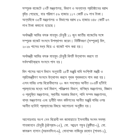
সম্পূরক বাজেটে ২৭টি মন্ত্রণালয়, বিভাগ ও অন্যান্য প্রতিষ্ঠানের বরাদ্দ
বৃদ্ধি পেয়েছে, যার পরিমাণ ৫৬ হাজার ১১৭ কোটি ৫৯ লাখ টাকা।
অন্যদিকে ৩৫টি মন্ত্রণালয় ও বিভাগের বরাদ্দ ৫৯ হাজার ৩৪৮ কোটি ৬৭
লাখ টাকা কমানো হয়েছে।
অর্থমন্ত্রী আমির খসরু মাহমুদ চৌধুরী ১১ জুন জাতীয় বাজেটের সঙ্গে
সম্পূরক বাজেট সংসদে উপস্থাপন করেন। নির্দিষ্টকরণ (সম্পূরক) বিল,
২০২৬ পাসের মধ্য দিয়ে এ বাজেট পাস করা হয়।
অর্থমন্ত্রী আমির খসরু মাহমুদ চৌধুরী বিলটি উত্থাপন করলে তা
সর্বসম্মতিক্রমে সংসদে পাস হয়।
বিল পাসের আগে বিধান অনুযায়ী ২৫টি মঞ্জুরি দাবি সংশ্লিষ্ট মন্ত্রী ও
প্রতিমন্ত্রীগণ সংসদে উত্থাপন করলে পৃথক পৃথকভাবে পাস করা হয়।
এসব দাবির ওপর বিরোধীদলের ২০ জন সদস্যের আনীত ৩০৪টি ছাঁটাই
প্রস্তাবের মধ্যে অর্থ বিভাগ, পরিকল্পনা বিভাগ, বাণিজ্য মন্ত্রণালয়, বিজ্ঞান
ও প্রযুক্তি মন্ত্রণালয়, স্থানীয় সরকার বিভাগ, পানি সম্পদ মন্ত্রণালয়,
খাদ্য মন্ত্রণালয় এবং দুর্নীতি দমন কমিশনের আনীত মঞ্জুরি দাবির ওপর
আনীত ছাটাই প্রস্তাবের বিষয়ে আলোচনা অনুষ্ঠিত হয়।
আলোচনায় অংশ নেন বিরোধী দল জামায়াতে ইসলামীর সংসদ সদস্য
শাহজাহান চৌধুরী (চট্টগ্রাম-১৫), মো. আব্দুল গফুর (কুষ্টিয়া-২), মো.
কামরুল হাসান (ময়মনসিংহ-৬), মোহাম্মদ নাজিবুর রহমান (পাবনা-১),