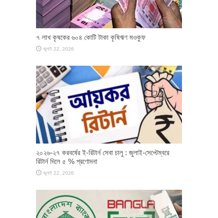
৭ লাখ কৃষকের ৬০৪ কোটি টাকা কৃষিঋণ মওকুফ
জুলাই 22, 2026
২০২৬-২৭ করবর্ষের ই-রিটার্ন সেবা চালু : জুলাই-সেপ্টেম্বরে
রিটার্ন দিলে ৫ % প্রণোদনা
জুলাই 22, 2026