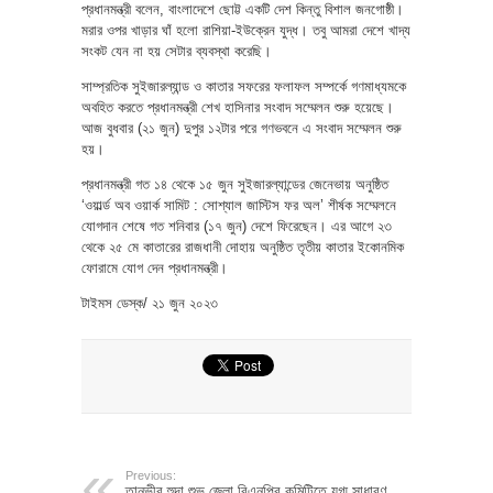
প্রধানমন্ত্রী বলেন, বাংলাদেশে ছোট্ট একটি দেশ কিন্তু বিশাল জনগোষ্ঠী।
মরার ওপর খাড়ার ঘাঁ হলো রাশিয়া-ইউক্রেন যুদ্ধ। তবু আমরা দেশে খাদ্য
সংকট যেন না হয় সেটার ব্যবস্থা করেছি।
সাম্প্রতিক সুইজারল্যান্ড ও কাতার সফরের ফলাফল সম্পর্কে গণমাধ্যমকে
অবহিত করতে প্রধানমন্ত্রী শেখ হাসিনার সংবাদ সম্মেলন শুরু হয়েছে।
আজ বুধবার (২১ জুন) দুপুর ১২টার পরে গণভবনে এ সংবাদ সম্মেলন শুরু
হয়।
প্রধানমন্ত্রী গত ১৪ থেকে ১৫ জুন সুইজারল্যান্ডের জেনেভায় অনুষ্ঠিত
‘ওয়ার্ল্ড অব ওয়ার্ক সামিট : সোশ্যাল জাস্টিস ফর অল’ শীর্ষক সম্মেলনে
যোগদান শেষে গত শনিবার (১৭ জুন) দেশে ফিরেছেন। এর আগে ২৩
থেকে ২৫ মে কাতারের রাজধানী দোহায় অনুষ্ঠিত তৃতীয় কাতার ইকোনমিক
ফোরামে যোগ দেন প্রধানমন্ত্রী।
টাইমস ডেস্ক/ ২১ জুন ২০২৩
Previous:
তানভীর হুদা শুভ জেলা বিএনপির কমিটিতে যুগ্ম সাধারণ