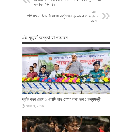
সম্পাদক নির্বাচিত
Next:
গণি মডেল উচ্চ বিদ্যালয় কর্তৃপক্ষের কৃতজ্ঞতা ও ধন্যবাদ
জ্ঞাপন
এই মুহূর্তে অন্যরা যা পড়ছেন
প্রতি বছর দেশে ৫ কোটি গাছ রোপণ করা হবে : তথ্যমন্ত্রী
আগস্ট 9, 2026