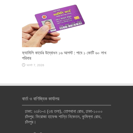
ফ্যামিলি কার্ডের উদ্বোধন ১৬ আগস্ট : পাবে ১ কোটি ৬০ লাখ
পরিবার
আগস্ট 7, 2026
বার্তা ও বাণিজ্যিক কার্যালয়
ঢাকা: ২৩/৩-এ (৩য় তলা), তোপখানা রোড, ঢাকা-১০০০
চাঁদপুর: ফিরোজা হাফেজ শান্তি নিকেতন, কুমিল্লা রোড,
চাঁদপুর।