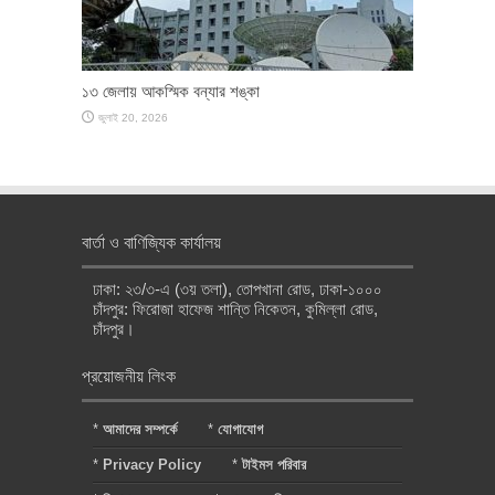
১৩ জেলায় আকস্মিক বন্যার শঙ্কা
জুলাই 20, 2026
বার্তা ও বাণিজ্যিক কার্যালয়
ঢাকা: ২৩/৩-এ (৩য় তলা), তোপখানা রোড, ঢাকা-১০০০
চাঁদপুর: ফিরোজা হাফেজ শান্তি নিকেতন, কুমিল্লা রোড,
চাঁদপুর।
প্রয়োজনীয় লিংক
*
আমাদের সম্পর্কে
*
যোগাযোগ
*
Privacy Policy
*
টাইমস পরিবার