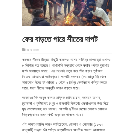
ফের বাড়তে পারে শীতের দাপট
in
আবহাওয়া
কনকনে শীতের তীব্রতা কিছুটা কমলেও দেশের সর্বনিম্ন তাপমাত্রা এখনও
৮ ডিগ্রির ঘরে রয়েছে। পাশাপাশি মধ্যরাত থেকে সকাল পর্যন্ত কুয়াশার
দাপট অব্যাহত আছে। এর মধ্যেই নতুন করে শীত বাড়ার পূর্বাভাস
দিয়েছে আবহাওয়া অধিদপ্তর। আগামী মঙ্গলবার (১৩ জানুয়ারি) থেকে
সারাদেশে দিনের তাপমাত্রা ১ থেকে ২ ডিগ্রি সেলসিয়াস পর্যন্ত কমতে
পারে, ফলে শীতের অনুভূতি আরও বাড়তে পারে।
আবহাওয়াবিদ আবুল কালাম মল্লিক জানিয়েছেন, বর্তমানে যশোর,
চুয়াডাঙ্গা ও কুষ্টিয়াসহ রংপুর ও রাজশাহী বিভাগের জেলাগুলোর উপর দিয়ে
মৃদু শৈত্যপ্রবাহ বয়ে যাচ্ছে। আগামী দু’দিনও দেশের কোথাও কোথাও
শৈত্যপ্রবাহের এমন দাপট অব্যাহত থাকতে পারে।
এই আবহাওয়াবিদ আরও জানিয়েছেন, রোববার ও সোমবার (১১-১২
জানুয়ারি) সন্ধ্যা ৬টা পর্যন্ত অস্থায়ীভাবে আংশিক মেঘলা আকাশসহ