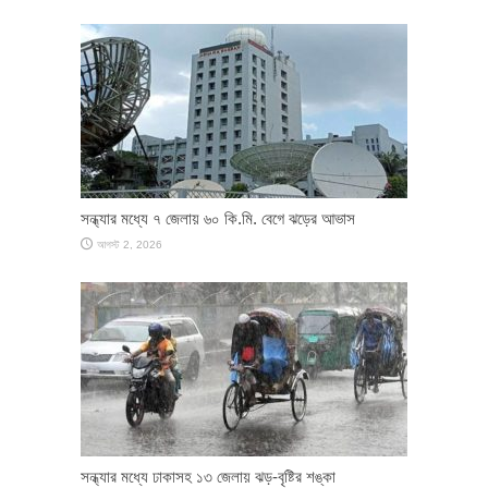
সন্ধ্যার মধ্যে ৭ জেলায় ৬০ কি.মি. বেগে ঝড়ের আভাস
আগস্ট 2, 2026
সন্ধ্যার মধ্যে ঢাকাসহ ১৩ জেলায় ঝড়-বৃষ্টির শঙ্কা