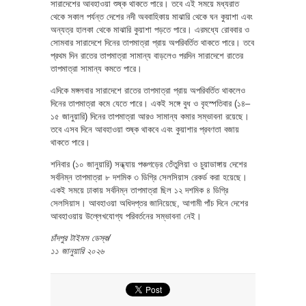
সারাদেশের আবহাওয়া শুষ্ক থাকতে পারে। তবে এই সময়ে মধ্যরাত
থেকে সকাল পর্যন্ত দেশের নদী অববাহিকায় মাঝারি থেকে ঘন কুয়াশা এবং
অন্যত্র হালকা থেকে মাঝারি কুয়াশা পড়তে পারে। এরমধ্যে রোববার ও
সোমবার সারাদেশে দিনের তাপমাত্রা প্রায় অপরিবর্তিত থাকতে পারে। তবে
প্রথম দিন রাতের তাপমাত্রা সামান্য বাড়লেও পরদিন সারাদেশে রাতের
তাপমাত্রা সামান্য কমতে পারে।
এদিকে মঙ্গলবার সারাদেশে রাতের তাপমাত্রা প্রায় অপরিবর্তিত থাকলেও
দিনের তাপমাত্রা কমে যেতে পারে। একই সঙ্গে বুধ ও বৃহস্পতিবার (১৪–
১৫ জানুয়ারি) দিনের তাপমাত্রা আরও সামান্য কমার সম্ভাবনা রয়েছে।
তবে এসব দিনে আবহাওয়া শুষ্ক থাকবে এবং কুয়াশার প্রবণতা বজায়
থাকতে পারে।
শনিবার (১০ জানুয়ারি) সন্ধ্যায় পঞ্চগড়ের তেঁতুলিয়া ও চুয়াডাঙ্গায় দেশের
সর্বনিম্ন তাপমাত্রা ৮ দশমিক ৩ ডিগ্রি সেলসিয়াস রেকর্ড করা হয়েছে।
একই সময়ে ঢাকায় সর্বনিম্ন তাপমাত্রা ছিল ১২ দশমিক ৪ ডিগ্রি
সেলসিয়াস। আবহাওয়া অধিদপ্তর জানিয়েছে, আগামী পাঁচ দিনে দেশের
আবহাওয়ায় উল্লেখযোগ্য পরিবর্তনের সম্ভাবনা নেই।
চাঁদপুর টাইমস ডেস্ক/
১১ জানুয়ারি ২০২৬