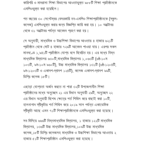
কারিগরি ও মাদরাসা শিক্ষা বিভাগের আওতাভুক্ত ৯৮৮টি শিক্ষা প্রতিষ্ঠানকে
এমপিওভুক্ত করা হয়েছিল।
গত বছরের ৩০ সেপ্টেম্বর বেসরকারি নন-এমপিও শিক্ষাপ্রতিষ্ঠানকে (স্কুল-
কলেজ) এমপিওভুক্ত করার জন্য বিজ্ঞপ্তি জারি করা হয়। ১০ অক্টোবর
থেকে ৩১ অক্টোবর পর্যন্ত আবেদন গ্রহণ করা হয়।
সে অনুযায়ী, মাধ্যমিক ও উচ্চশিক্ষা বিভাগের আওতায় ৪ হাজার ৬২১টি
প্রতিষ্ঠান থেকে মোট ৪ হাজার ৭২৯টি আবেদন পাওয়া যায়। এরপর সকল
মানদণ্ডে ১,৯৪১টি প্রতিষ্ঠান যোগ্য বলে বিবেচিত হয়। এর মধ্যে নিম্ন
মাধ্যমিক বিদ্যালয় ৬৩০টি,মাধ্যমিক বিদ্যালয় ১,০৬৩টি (৬ষ্ঠ-১০ম
১০৩টি, ৯ম-১০ম ৯৬০টি), উচ্চ মাধ্যমিক বিদ্যালয় ১৩১টি (৬ষ্ঠ-১২০৪টি,
৯ম-১২০৩টি ও একাদশ-দ্বাদশ ১২৪টি), কলেজ একাদশ-দ্বাদশ ৯৯টি,
ডিগ্রি কলেজ ১৮টি।
এছাড়া যোগ্যতা অর্জন করতে না পারা ৩২টি উপজেলাধীন শিক্ষা
প্রতিষ্ঠানের মধ্যে অনুচ্ছেদ ২১ এর বিধান অনুযায়ী ২৯টি, অনুচ্ছেদ ২২
এর বিধান অনুযায়ী বিশেষ ক্ষেত্রে শর্ত শিথিল করে বাছাই করা ১০টি,
হালনাগাদ স্বীকৃতির শর্ত শিথিল করে ২০১৯ সাল পর্যন্ত একাডেমিক
স্বীকৃতি আছে এমন ৭১টি শিক্ষাপ্রতিষ্ঠানকে এমপিওভুক্ত করা হয়েছে।
সব মিলিয়ে ৬৬৬টি নিম্নমাধ্যমিক বিদ্যালয়, ১ হাজার ১২২টি মাধ্যমিক
বিদ্যালয়, ১৩৬টি উচ্চ মাধ্যমিক বিদ্যালয়,১০৯টি উচ্চ মাধ্যমিক
কলেজ,১৮টি ডিগ্রি কলেজসহ মাধ্যমিক ও উচ্চশিক্ষা বিভাগের আওতায় ২
হাজার ৫১টি শিক্ষাপ্রতিষ্ঠান এমপিওভুক্ত করা হয়েছে।