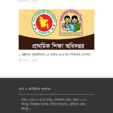
আগস্ট 2, 2026
১ অক্টোবর প্রাথমিকের ১৪ হাজার ৩৮৪ জন শিক্ষকের যোগদান
আগস্ট 2, 2026
বার্তা ও বাণিজ্যিক কার্যালয়
ঢাকা: ২৩/৩-এ (৩য় তলা), তোপখানা রোড, ঢাকা-১০০০
চাঁদপুর: ফিরোজা হাফেজ শান্তি নিকেতন, কুমিল্লা রোড,
চাঁদপুর।