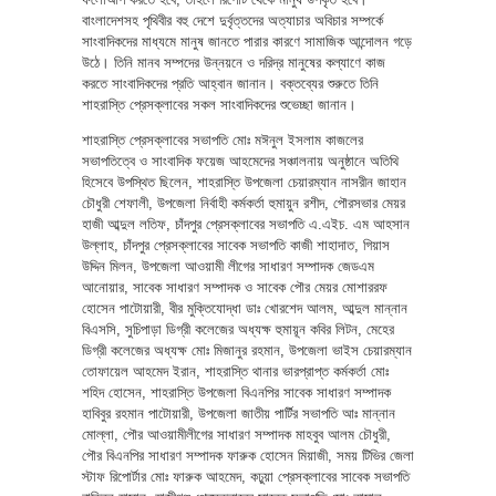
বাংলাদেশসহ পৃথিবীর বহু দেশে দুর্বৃত্তদের অত্যাচার অবিচার সম্পর্কে
সাংবাদিকদের মাধ্যমে মানুষ জানতে পারার কারণে সামাজিক আন্দোলন গড়ে
উঠে। তিনি মানব সম্পদের উন্নয়নে ও দরিদ্র মানুষের কল্যাণে কাজ
করতে সাংবাদিকদের প্রতি আহ্বান জানান। বক্তব্যের শুরুতে তিনি
শাহরাস্তি প্রেসক্লাবের সকল সাংবাদিকদের শুভেচ্ছা জানান।
শাহরাস্তি প্রেসক্লাবের সভাপতি মোঃ মঈনুল ইসলাম কাজলের
সভাপতিত্বে ও সাংবাদিক ফয়েজ আহমেদের সঞ্চালনায় অনুষ্ঠানে অতিথি
হিসেবে উপস্থিত ছিলেন, শাহরাস্তি উপজেলা চেয়ারম্যান নাসরীন জাহান
চৌধুরী শেফালী, উপজেলা নির্বাহী কর্মকর্তা হুমায়ুন রশীদ, পৌরসভার মেয়র
হাজী আব্দুল লতিফ, চাঁদপুর প্রেসক্লাবের সভাপতি এ.এইচ. এম আহসান
উল্লাহ, চাঁদপুর প্রেসক্লাবের সাবেক সভাপতি কাজী শাহাদাত, গিয়াস
উদ্দিন মিলন, উপজেলা আওয়ামী লীগের সাধারণ সম্পাদক জেডএম
আনোয়ার, সাবেক সাধারণ সম্পাদক ও সাবেক পৌর মেয়র মোশাররফ
হোসেন পাটোয়ারী, বীর মুক্তিযোদ্ধা ডাঃ খোরশেদ আলম, আব্দুল মান্নান
বিএসসি, সুচিপাড়া ডিগ্রী কলেজের অধ্যক্ষ হুমায়ূন কবির লিটন, মেহের
ডিগ্রী কলেজের অধ্যক্ষ মোঃ মিজানুর রহমান, উপজেলা ভাইস চেয়ারম্যান
তোফায়েল আহমেদ ইরান, শাহরাস্তি থানার ভারপ্রাপ্ত কর্মকর্তা মোঃ
শহিদ হোসেন, শাহরাস্তি উপজেলা বিএনপির সাবেক সাধারণ সম্পাদক
হাবিবুর রহমান পাটোয়ারী, উপজেলা জাতীয় পার্টির সভাপতি আঃ মান্নান
মোল্লা, পৌর আওয়ামীলীগের সাধারণ সম্পাদক মাহবুব আলম চৌধুরী,
পৌর বিএনপির সাধারণ সম্পাদক ফারুক হোসেন মিয়াজী, সময় টিভির জেলা
স্টাফ রিপোর্টার মোঃ ফারুক আহমেদ, কঢুয়া প্রেসক্লাবের সাবেক সভাপতি