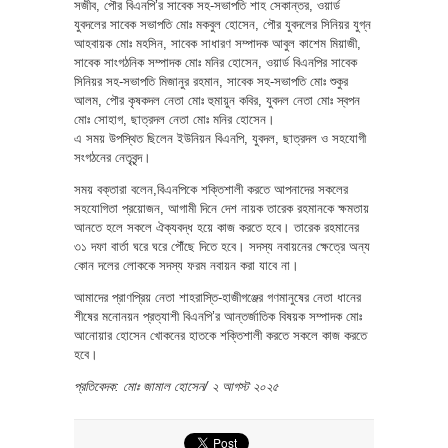
সজীব, পৌর বিএনপি’র সাবেক সহ-সভাপতি শাহ সেকান্তর, ওয়ার্ড
যুবদলের সাবেক সভাপতি মোঃ মকবুল হোসেন, পৌর যুবদলের সিনিয়র যুগ্ন
আহবায়ক মোঃ মহসিন, সাবেক সাধারণ সম্পাদক আবুল কাশেম মিয়াজী,
সাবেক সাংগঠনিক সম্পাদক মোঃ মনির হোসেন, ওয়ার্ড বিএনপির সাবেক
সিনিয়র সহ-সভাপতি মিজানুর রহমান, সাবেক সহ-সভাপতি মোঃ শুকুর
আলম, পৌর কৃষকদল নেতা মোঃ হুমায়ুন কবির, যুবদল নেতা মোঃ স্বপন
মোঃ সোহাগ, ছাত্রদল নেতা মোঃ মনির হোসেন।
এ সময় উপস্থিত ছিলেন ইউনিয়ন বিএনপি, যুবদল, ছাত্রদল ও সহযোগী
সংগঠনের নেতৃবৃন্দ।
সময় বক্তারা বলেন,বিএনপিকে শক্তিশালী করতে আপনাদের সকলের
সহযোগিতা প্রয়োজন, আগামী দিনে দেশ নায়ক তারেক রহমানকে ক্ষমতায়
আনতে হলে সকলে ঐক্যবদ্ধ হয়ে কাজ করতে হবে। তারেক রহমানের
৩১ দফা বার্তা ঘরে ঘরে পৌঁছে দিতে হবে। সদস্য নবায়নের ক্ষেত্রে অন্য
কোন দলের লোককে সদস্য ফরম নবায়ন করা যাবে না।
আমাদের প্রাণপ্রিয় নেতা শাহরাস্তি-হাজীগঞ্জের গণমানুষের নেতা ধানের
শীষের মনোনয়ন প্রত্যাশী বিএনপি’র আন্তর্জাতিক বিষয়ক সম্পাদক মোঃ
আনোয়ার হোসেন খোকনের হাতকে শক্তিশালী করতে সকলে কাজ করতে
হবে।
প্রতিবেদক: মোঃ জামাল হোসেন/ ২ আগস্ট ২০২৫