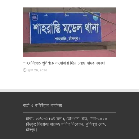
শাহরাস্তিতে পুলিশকে মাসোহারা দিয়ে চলছে মাদক ব্যবসা
জুলাই 29, 2026
বার্তা ও বাণিজ্যিক কার্যালয়
ঢাকা: ২৩/৩-এ (৩য় তলা), তোপখানা রোড, ঢাকা-১০০০
চাঁদপুর: ফিরোজা হাফেজ শান্তি নিকেতন, কুমিল্লা রোড,
চাঁদপুর।