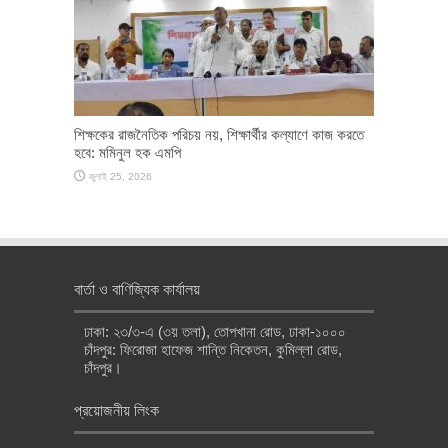
শিক্ষকের রাজনৈতিক পরিচয় নয়, শিক্ষার্থীর কল্যাণে কাজ করতে
হবে: মমিনুল হক এমপি
জুলাই 25, 2026
বার্তা ও বাণিজ্যিক কার্যালয়
ঢাকা: ২৩/৩-এ (৩য় তলা), তোপখানা রোড, ঢাকা-১০০০
চাঁদপুর: ফিরোজা হাফেজ শান্তি নিকেতন, কুমিল্লা রোড,
চাঁদপুর।
প্রয়োজনীয় লিংক