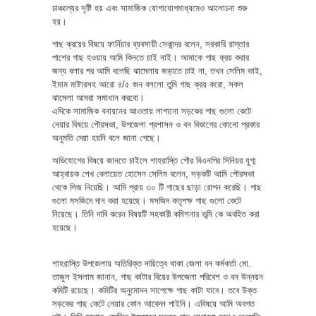
চাঞ্চল্যের সৃষ্টি হয় এবং সামাজিক যোগাযোগমাধ্যমেও আলোচনা শুরু
হয়।
গাছ ক্রয়ের বিষয়ে ফার্নিচার ব্যবসায়ী সেকান্দর বলেন, সরকারি রাস্তার
পাশের গাছ হওয়ায় আমি কিনতে চাই নাই। আমাকে গাছ ক্রয় করার
জন্য বলার পর আমি বলেছি ঝামেলায় জড়াতে চাই না, তখন সেলিম ভাই,
ইমাম মাষ্টারসহ আরো ৪/৫ জন বললো তুমি গাছ ক্রয় করো, সকল
ঝামেলা আমরা সমাধান করবো।
এদিকে সামাজিক বনায়নের আওতায় লাগানো সড়কের গাছ গুলো কেটে
নেয়ার বিষয়ে পৌরসভা, উপজেলা প্রশাসন ও বন বিভাগের কোনো প্রকার
অনুমতি দেয়া হয়নি বলে জানা গেছে।
অভিযোগের বিষয়ে জানতে চাইলে শাহরাস্তি পৌর বিএনপির সিনিয়র যুগ্ম
আহ্বায়ক শেখ বেলায়েত হোসেন সেলিম বলেন, সড়কটি আমি পৌরসভা
থেকে লিজ নিয়েছি। আমি প্রায় ৩০ টি গাছের ছাড়া রোপন করেছি। গাছ
গুলো মসজিদে দান করা হয়েছে। মসজিদ কতৃপক্ষ গাছ গুলো কেটে
নিয়েছে। তিনি দাবি করেন বিষয়টি সহকারী কমিশনার ভূমি কে অবহিত করা
হয়েছে।
শাহরাস্তি উপজেলায় অতিরিক্ত দায়িত্বে থাকা জেলা বন কর্মকর্তা মো.
তাজুল ইসলাম জানান, গাছ কাটার বিয়ের উপজেলা পরিবেশ ও বন উন্নয়ন
কমিটি রয়েছে। কমিটির অনুমোদন সাপেক্ষে গাছ কাটা যাবে। তবে উক্ত
সড়কের গাছ কেটে নেয়ার কোন আবেদন পাইনি। এবিষয়ে আমি অবগত