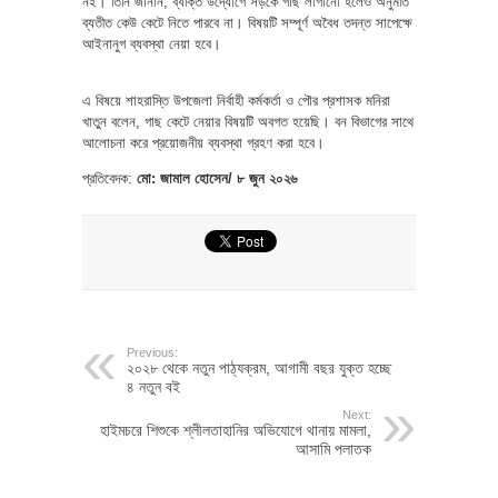
নই। তিনি জানান, ব্যক্তি উদ্যোগে সড়কে গাছ লাগানো হলেও অনুমতি
ব্যতীত কেউ কেটে নিতে পারবে না। বিষয়টি সম্পূর্ণ অবৈধ তদন্ত সাপেক্ষে
আইনানুগ ব্যবস্থা নেয়া হবে।
এ বিষয়ে শাহরাস্তি উপজেলা নির্বাহী কর্মকর্তা ও পৌর প্রশাসক মনিরা
খাতুন বলেন, গাছ কেটে নেয়ার বিষয়টি অবগত হয়েছি। বন বিভাগের সাথে
আলোচনা করে প্রয়োজনীয় ব্যবস্থা গ্রহণ করা হবে।
প্রতিবেদক:
মো: জামাল হোসেন/ ৮ জুন ২০২৬
Previous:
২০২৮ থেকে নতুন পাঠ্যক্রম, আগামী বছর যুক্ত হচ্ছে
৪ নতুন বই
Next:
হাইমচরে শিশুকে শ্লীলতাহানির অভিযোগে থানায় মামলা,
আসামি পলাতক