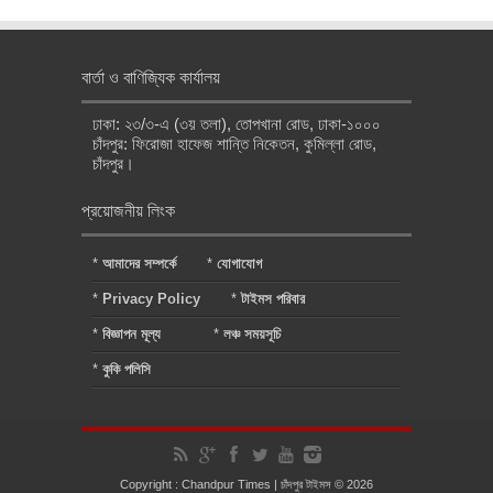
বার্তা ও বাণিজ্যিক কার্যালয়
ঢাকা: ২৩/৩-এ (৩য় তলা), তোপখানা রোড, ঢাকা-১০০০
চাঁদপুর: ফিরোজা হাফেজ শান্তি নিকেতন, কুমিল্লা রোড,
চাঁদপুর।
প্রয়োজনীয় লিংক
*
আমাদের সম্পর্কে
*
যোগাযোগ
*
Privacy Policy
*
টাইমস পরিবার
*
বিজ্ঞাপন মূল্য
*
লঞ্চ সময়সূচি
*
কুকি পলিসি
Copyright : Chandpur Times | চাঁদপুর টাইমস © 2026