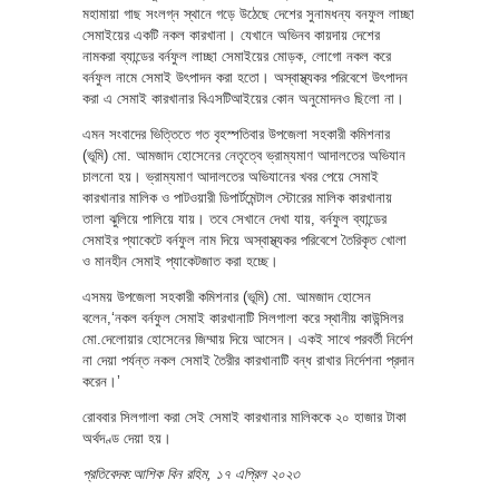
মহামায়া গাছ সংলগ্ন স্থানে গড়ে উঠেছে দেশের সুনামধন্য বনফুল লাচ্ছা
সেমাইয়ের একটি নকল কারখানা। যেখানে অভিনব কায়দায় দেশের
নামকরা ব্যান্ডের বর্নফুল লাচ্ছা সেমাইয়ের মোড়ক, লোগো নকল করে
বর্নফুল নামে সেমাই উৎপাদন করা হতো। অস্বাস্থ্যকর পরিবেশে উৎপাদন
করা এ সেমাই কারখানার বিএসটিআইয়ের কোন অনুমোদনও ছিলো না।
এমন সংবাদের ভিত্তিতে গত বৃহস্পতিবার উপজেলা সহকারী কমিশনার
(ভূমি) মো. আমজাদ হোসেনের নেতৃত্বে ভ্রাম্যমাণ আদালতের অভিযান
চালনো হয়। ভ্রাম্যমাণ আদালতের অভিযানের খবর পেয়ে সেমাই
কারখানার মালিক ও পাটওয়ারী ডিপার্টমেন্টাল স্টোরের মালিক কারখানায়
তালা ঝুলিয়ে পালিয়ে যায়। তবে সেখানে দেখা যায়, বর্নফুল ব্যান্ডের
সেমাইর প্যাকেটে বর্নফুল নাম দিয়ে অস্বাস্থ্যকর পরিবেশে তৈরিকৃত খোলা
ও মানহীন সেমাই প্যাকেটজাত করা হচ্ছে।
এসময় উপজেলা সহকারী কমিশনার (ভূমি) মো. আমজাদ হোসেন
বলেন,‘নকল বর্নফুল সেমাই কারখানাটি সিলগালা করে স্থানীয় কাউন্সিলর
মো.দেলোয়ার হোসেনের জিম্মায় দিয়ে আসেন। একই সাথে পরবর্তী নির্দেশ
না দেয়া পর্যন্ত নকল সেমাই তৈরীর কারখানাটি বন্ধ রাখার নির্দেশনা প্রদান
করেন।’
রোববার সিলগালা করা সেই সেমাই কারখানার মালিককে ২০ হাজার টাকা
অর্থদণ্ড দেয়া হয়।
প্রতিবেদক:আশিক বিন রহিম, ১৭ এপ্রিল ২০২৩