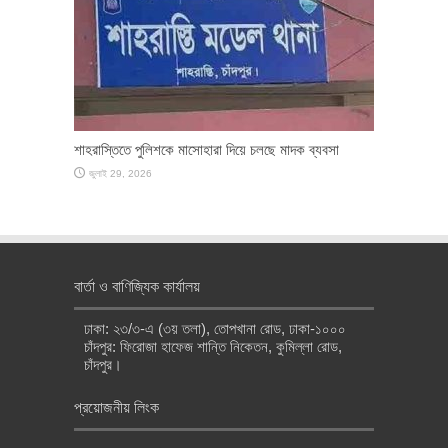
শাহরাস্তিতে পুলিশকে মাসোহারা দিয়ে চলছে মাদক ব্যবসা
জুলাই 29, 2026
বার্তা ও বাণিজ্যিক কার্যালয়
ঢাকা: ২৩/৩-এ (৩য় তলা), তোপখানা রোড, ঢাকা-১০০০
চাঁদপুর: ফিরোজা হাফেজ শান্তি নিকেতন, কুমিল্লা রোড,
চাঁদপুর।
প্রয়োজনীয় লিংক