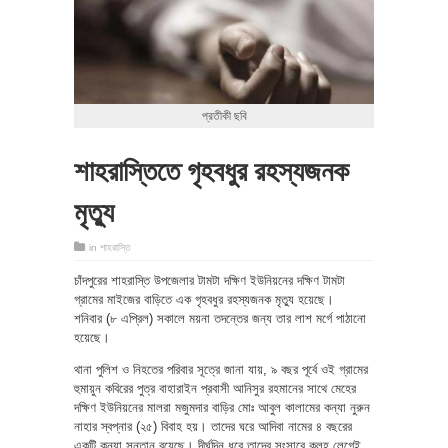
প্রতীকী ছবি
শাহরাস্তিতে গৃহবধুর রহস্যজনক
মৃত্যু
in
শাহরাস্তি
চাঁদপুরের শাহরাস্তি উপজেলার টামটা দক্ষিণ ইউনিয়নের দক্ষিণ টামটা
গ্রামের মাইজের বাড়িতে এক গৃহবধুর রহস্যজনক মৃত্যু হয়েছে।
শনিবার (৮ এপ্রিল) সকালে ময়না তদন্তের জন্য তার লাশ মর্গে পাঠানো
হয়েছে।
থানা পুলিশ ও নিহতের পরিবার সূত্রে জানা যায়, ৯ বছর পূর্বে ওই গ্রামের
হুমায়ুন কবিরের পুত্র বাহারাইন প্রবাসী আনিসুর রহমানের সাথে মেহের
দক্ষিণ ইউনিয়নের মালরা মজুমদার বাড়ির মোঃ আবুল কালামের কন্যা নুরুন
নাহার স্বপ্নার (২৫) বিবাহ হয়। তাদের ঘরে আদিবা নামের ৪ বছরের
একটি কন্যা সন্তান রয়েছে। দীর্ঘদিন ধরে তাদের সংসারে কলহ লেগেই