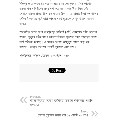
বিভিন্ন ভাবে অত্যাচার করে আসছে। বোনের মৃত্যুর ২ দিন আগেও
তাদের দালান নির্মানের জন্য ঋণ করে ৩০ হাজার টাকা দিয়ে গেছি।
সেখানে তাদের চাওয়া ছিল ৫০ হাজার টাকা। ২০ হাজার টাকা কম থাকায়
সেদিন ইফতারের পূর্বে তারা আমার সাথে মুঠোফোনে খুব খারাপ আচরণ
করেছে।
শাহরাস্তি মডেল থানা ভারপ্রাপ্ত কর্মকর্তা (ওসি) মোহাম্মদ শহীদ হোসেন
জানান, মৃত্যুর সঠিক কারণ জানতে নিহতের মৃতদেহ ময়না তদন্তের জন্য
মর্গে পাঠানো হয়েছে। এ ঘটনায় থানায় অপমৃত্যু মামলা রুজু করা
হয়েছে। তদন্ত সাপেক্ষে পরবর্তী ব্যবস্থা নেয়া হবে।
প্রতিবেদক: জামাল হোসেন, ৯ এপ্রিল ২০২৩
Previous:
শাহরাস্তিতে হত্যার হুমকিতে অসহায় পরিবারের সংবাদ
সম্মেলন
Next:
দেশের চূড়ান্ত জনসংখ্যা ১৬ কোটি ৯৮ লাখ