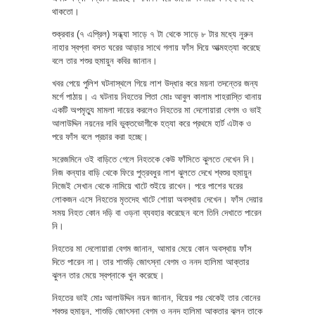
থাকতো।
শুক্রবার (৭ এপ্রিল) সন্ধ্যা সাড়ে ৭ টা থেকে সাড়ে ৮ টার মধ্যে নুরুন
নাহার স্বপ্না বসত ঘরের আড়ার সাথে গলায় ফাঁস দিয়ে আত্মহত্যা করেছে
বলে তার শশুর হুমায়ুন কবির জানান।
খবর পেয়ে পুলিশ ঘটনাস্থলে গিয়ে লাশ উদ্ধার করে ময়না তদন্তের জন্য
মর্গে পাঠায়। এ ঘটনায় নিহতের পিতা মোঃ আবুল কালাম শাহরাস্তি থানায়
একটি অপমৃত্যু মামলা দায়ের করলেও নিহতের মা দেলোয়ারা বেগম ও ভাই
আলাউদ্দিন নয়নের দাবি ভুক্তভোগীকে হত্যা করে প্রথমে হার্ট এটাক ও
পরে ফাঁস বলে প্রচার করা হচ্ছে।
সরেজমিনে ওই বাড়িতে গেলে নিহতকে কেউ ফাঁসিতে ঝুলতে দেখেন নি।
নিজ কন্যার বাড়ি থেকে ফিরে পুত্রবধুর লাশ ঝুলতে দেখে শ্বশুর হুমায়ুন
নিজেই সেখান থেকে নামিয়ে খাটে শুইয়ে রাখেন। পরে পাশের ঘরের
লোকজন এসে নিহতের মৃতদেহ খাটে শোয়া অবস্থায় দেখেন। ফাঁস দেয়ার
সময় নিহত কোন দড়ি বা ওড়না ব্যবহার করেছেন বলে তিনি দেখাতে পারেন
নি।
নিহতের মা দেলোয়ারা বেগম জানান, আমার মেয়ে কোন অবস্থায় ফাঁস
দিতে পারেন না। তার শাশুড়ি জোৎস্না বেগম ও ননদ হালিমা আক্তার
ঝুলন তার মেয়ে স্বপ্নাকে খুন করেছে।
নিহতের ভাই মোঃ আলাউদ্দিন নয়ন জানান, বিয়ের পর থেকেই তার বোনের
শ্বশুর হুমায়ূন, শাশুড়ি জোৎস্না বেগম ও ননদ হালিমা আক্তার ঝুলন তাকে