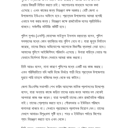
দেয়ার বিষয়টি নিশ্চিত করতে চাই। আলোচনার মাধ্যমে অনেক কথা
এসেছে। এখন কাজের জন্য নিয়ন্ত্রণ কক্ষ দরকার। যেটি জেলা ও
উপজেলায় ইউএনও অফিসে হবে। প্রত্যেক উপজেলায় আমরা বলেছি
এভাবে সবা করার জন্য। নিয়ন্ত্রণ কক্ষে রাজনৈতিক দলের প্রতিনিধিও
থাকবে। সর্বদলীয় মনিটরিং কমিটি হবে।
পুলিশ সুপার (এসপি) মোহাম্মদ সাইফুল ইসলাম বক্তব্যে বলেন, পুলিশ
সদস্যদের মধ্যে কোন ব্যাক্তির দায় পুলিশ নেবে না। যারা জুলুম নির্যাতন
করেছে, তাদের বিষয়ে অভিযোগের আলোকে বিভাগীয় ব্যবস্থা নেয়া হবে।
আমাদের পুলিশে আইজিপিসহ পরিবর্তন এসেছে। উনারা দায়িত্ব নেয়ার পর
যেভাবে নির্দেশনা দিবেন সেভাবে আমরা কাজ করবো।
তিনি আরও বলেন, নানা কারণে পুলিশের মধ্যে একটি ভয় কাজ করছে।
এমন পরিস্থিতিতে যদি আমি নিজে নির্ভয়ে গাড়ী নিয়ে প্রত্যেক উপজেলায়
ঘুরতে পারি তাহলে বাকিদের মধ্য থেকে ভয় কাটবে।
জেলা বিএনপির সভাপতি শেখ ফরিদ আহম্মেদ মানিক প্রশাসনের উদ্দেশ্যে
বলেন, যারা অন্যায় কাজে জড়িত তাদের ধরার জন্য আমার দল থেকেই
আপনারা কাজ শুরু করেন। যারা অপরাধী তাদের কোন রাজনৈতিক পরিচয়
নাই। তাদের গ্রেপ্তার করতে হবে। পৌরসভায় ও ইউনিয়ন পরিষদে
দালালরা থাকবে না। সেখানে প্রয়োজনে প্রশাসক নিয়োগ দেন। তাদের
দেখলে আবারও বিশৃঙ্খলা সৃষ্টি হবে। শহর ও ইউনিয়ন পর্যায়ে কিশোর
গ্যাং নিয়ন্ত্রণ করতে হবে এখন থেকে।