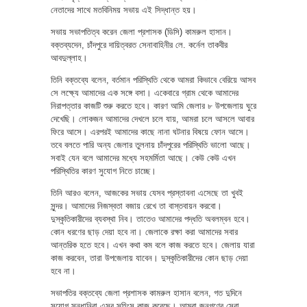
নেতাদের সাথে মতবিনিময় সভায় এই সিদ্ধান্ত হয়।
সভায় সভাপতিত্ব করেন জেলা প্রশাসক (ডিসি) কামরুল হাসান।
বক্তব্যদেন, চাঁদপুরে দায়িত্বরত সেনাবাহিনীর লে. কর্নেল তাকবীর
আবদুল্লাহ।
তিনি বক্তব্যে বলেন, বর্তমান পরিস্থিতি থেকে আমরা কিভাবে বেরিয়ে আসব
সে লক্ষ্যে আমাদের এক সঙ্গে বসা। একেবারে গ্রাম থেকে আমাদের
নিরাপত্তার কাজটি শুরু করতে হবে। কারণ আমি জেলার ৮ উপজেলায় ঘুরে
দেখেছি। লোকজন আমাদের দেখলে চলে যায়, আমরা চলে আসলে আবার
ফিরে আসে। এরপরই আমাদের কাছে নানা ঘটনার বিষয়ে ফোন আসে।
তবে বলতে পারি অন্য জেলার তুলনায় চাঁদপুরের পরিস্থিতি ভালো আছে।
সবাই যেন বলে আমাদের মধ্যে সহমর্মিতা আছে। কেউ কেউ এখন
পরিস্থিতির কারণ সুযোগ নিতে চাচ্ছে।
তিনি আরও বলেন, আজকের সভায় যেসব প্রস্তাবনা এসেছে তা খুবই
সুন্দর। আমাদের নিজস্বতা বজায় রেখে তা বাস্তবায়ন করবো।
দুস্কৃতিকারীদের ব্যবস্থা নিব। তাতেও আমাদের পদ্ধতি অবলম্বন হবে।
কোন ধরণের ছাড় দেয়া হবে না। জেলাকে রক্ষা করা আমাদের সবার
আন্তরিক হতে হবে। এখন কথা কম বলে কাজ করতে হবে। জেলায় যারা
কাজ করবেন, তারা উপজেলায় যাবেন। দুস্কৃতিকারীদের কোন ছাড় দেয়া
হবে না।
সভাপতির বক্তব্যে জেলা প্রশাসক কামরুল হাসান বলেন, গত দুদিনে
সুযোগ সন্ধানিরা এসব সহিংস কাজ করেছে। আমরা জনগণের সেবা