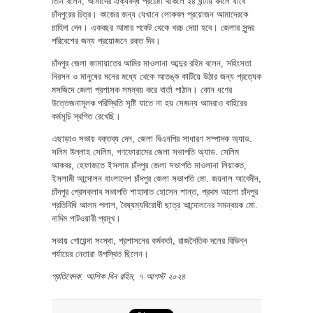
তিনি বলেন, আমাদের ঐক্যবদ্ধ প্রচেষ্টা থাকলে ২৪ ঘন্টায় বদলে যাবে
চাঁদপুরের চিত্র। কাজের জন্য যেখানে লোকবল প্রয়োজন আমাদেরকে
চাহিদা দেন। একবছর আমার পকেট থেকে খরচ দেয়া হবে। জেলার সুন্দর
পরিবেশের জন্য প্রয়োজনে রক্ত দিব।
চাঁদপুর জেলা জামায়াতের আমির মাওলানা আব্দুর রহিম বলেন, সহিংসতা
নিরসন ও মানুষের মনের মধ্যে থেকে আতঙ্ক কাটিয়ে উঠার জন্য প্রত্যেক
মসজিদে জেলা প্রশাসক সমন্বয় করে বার্তা পাঠান। কোন ধণের
উত্তেজনামূলক পরিস্থিতি সৃষ্টি যাতে না হয় সেজন্য আমরাও বাহিরের
কর্মসূচি স্থগিত রেখেছি।
এছাড়াও সভায় বক্তব্য দেন, জেলা বিএনপির সাধারণ সম্পাদক অ্যাড.
সলিম উল্লাহ সেলিম, গণফোরামের জেলা সভাপতি অ্যাড. সেলিম
আকবর, হেফাজতে ইসলাম চাঁদপুর জেলা সভাপতি মাওলানা লিয়াকত,
ইসলামী আন্দোলন বাংলাদেশ চাঁদপুর জেলা সভাপতি মো. জয়নাল আবেদীন,
চাঁদপুর প্রেসক্লাব সভাপতি শাহাদাত হোসেন শান্ত, প্রথম আলো চাঁদপুর
প্রতিনিধি আলম পলাশ, বৈষ্যম্যবিরোধী ছাত্র আন্দোলনের সমন্বয়ক মো.
নাদিম পাটওয়ারী প্রমূখ।
সভায় গোয়েন্দা সংস্থা, প্রশাসনের কর্মকর্তা, রাজনৈতিক দলের বিভিন্ন
পর্যায়ের নেতারা উপস্থিত ছিলেন।
প্রতিবেদক: আশিক বিন রহিম, ৭ আগস্ট ২০২৪