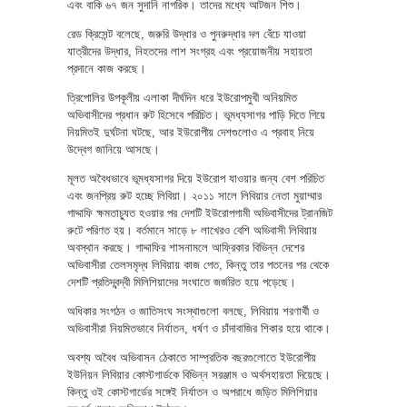
এবং বাকি ৬৭ জন সুদানি নাগরিক। তাদের মধ্যে আটজন শিশু।
রেড ক্রিসেন্ট বলেছে, জরুরি উদ্ধার ও পুনরুদ্ধার দল বেঁচে যাওয়া
যাত্রীদের উদ্ধার, নিহতদের লাশ সংগ্রহ এবং প্রয়োজনীয় সহায়তা
প্রদানে কাজ করছে।
ত্রিপোলির উপকূলীয় এলাকা দীর্ঘদিন ধরে ইউরোপমুখী অনিয়মিত
অভিবাসীদের প্রধান রুট হিসেবে পরিচিত। ভূমধ্যসাগর পাড়ি দিতে গিয়ে
নিয়মিতই দুর্ঘটনা ঘটছে, আর ইউরোপীয় দেশগুলোও এ প্রবাহ নিয়ে
উদ্বেগ জানিয়ে আসছে।
মূলত অবৈধভাবে ভূমধ্যসাগর দিয়ে ইউরোপ যাওয়ার জন্য বেশ পরিচিত
এবং জনপ্রিয় রুট হচ্ছে লিবিয়া। ২০১১ সালে লিবিয়ার নেতা মুয়াম্মার
গাদ্দাফি ক্ষমতাচ্যুত হওয়ার পর দেশটি ইউরোপগামী অভিবাসীদের ট্রানজিট
রুটে পরিণত হয়। বর্তমানে সাড়ে ৮ লাখেরও বেশি অভিবাসী লিবিয়ায়
অবস্থান করছে। গাদ্দাফির শাসনামলে আফ্রিকার বিভিন্ন দেশের
অভিবাসীরা তেলসমৃদ্ধ লিবিয়ায় কাজ পেত, কিন্তু তার পতনের পর থেকে
দেশটি প্রতিদ্বন্দ্বী মিলিশিয়াদের সংঘাতে জর্জরিত হয়ে পড়েছে।
অধিকার সংগঠন ও জাতিসংঘ সংস্থাগুলো বলছে, লিবিয়ায় শরণার্থী ও
অভিবাসীরা নিয়মিতভাবে নির্যাতন, ধর্ষণ ও চাঁদাবাজির শিকার হয়ে থাকে।
অবশ্য অবৈধ অভিবাসন ঠেকাতে সাম্প্রতিক বছরগুলোতে ইউরোপীয়
ইউনিয়ন লিবিয়ার কোস্টগার্ডকে বিভিন্ন সরঞ্জাম ও অর্থসহায়তা দিয়েছে।
কিন্তু ওই কোস্টগার্ডের সঙ্গেই নির্যাতন ও অপরাধে জড়িত মিলিশিয়ার