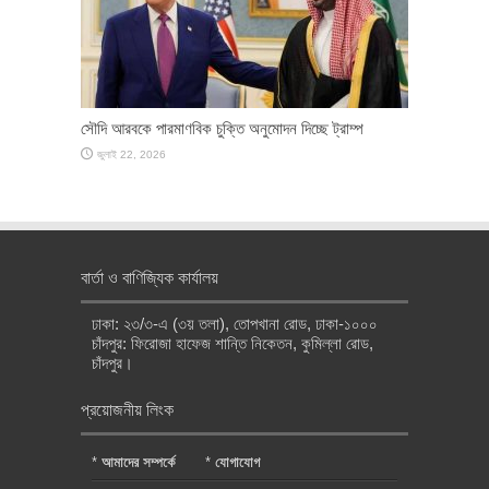
সৌদি আরবকে পারমাণবিক চুক্তি অনুমোদন দিচ্ছে ট্রাম্প
জুলাই 22, 2026
বার্তা ও বাণিজ্যিক কার্যালয়
ঢাকা: ২৩/৩-এ (৩য় তলা), তোপখানা রোড, ঢাকা-১০০০
চাঁদপুর: ফিরোজা হাফেজ শান্তি নিকেতন, কুমিল্লা রোড,
চাঁদপুর।
প্রয়োজনীয় লিংক
*
আমাদের সম্পর্কে
*
যোগাযোগ