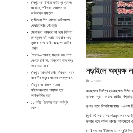
চাঁদপুর গণি উবিতে বৃত্তিপ্রাপ্তদের
সংবর্ধনা, পরীক্ষার ফলাফল ও
অভিভাবক সমাবেশ
হাজীগঞ্জে শিশু ধর্ষণের অভিযোগে
কেয়ারটেকার গ্রেপ্তার
মোবাইলে আসক্ত না হয়ে বিভিন্ন
জ্ঞানমূলক বই পড়ার অভ্যাস গড়ে
তুলবে: শেখ ফরিদ আহমেদ মানিক
এমপি
‘মতলব–পেন্নাই সড়কে আর লাশ
দেখতে চাই না, অন্যথায় বাস বন্ধ
করে দেয়া হবে’
নড়াইলে অধ্যক্ষ লা
চাঁদপুরে ‘মাদকবিরোধী অভিযান’ নামে
প্রবাসীর মৃত্যুর ঘটনায় গ্রেপ্তার-১
in
শিক্ষাঙ্গন
চাঁদপুরে আদালতে মামলা
পরিচালনাকালে অসুস্থ হয়ে
নড়াইলের মির্জাপুর ইউনাইটেড ডিগ্রি ক
আইনজীবীর মৃত্যু
ব্যবস্থা গ্রহণ করেছে জাতীয় বিশ্ববিদ
১১ দলীয় ঐক্যের নতুন কর্মসূচি
বুধবার রাতে বিশ্ববিদ্যালয়ের ২২৯তম স
ঘোষণা
সিন্ডিকেট সভায় সভাপতিত্ব করেন জাতীয়
ঘটনার সঙ্গে জড়িত থাকার অভিযোগে খু
সে ইসলামের ইতিহাস ও সংস্কৃতি বিভাগ