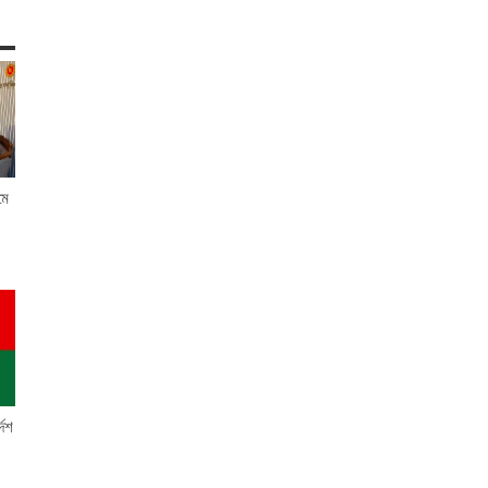
মে
দেশ