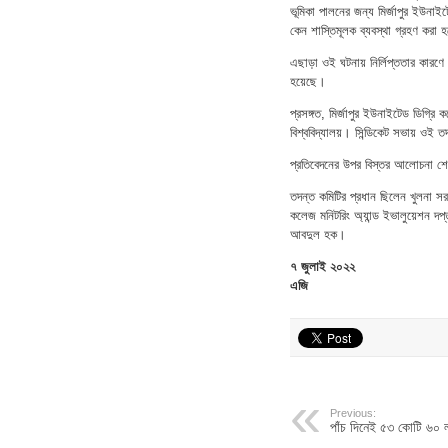
ভূমিকা পালনের জন্য মির্জাপুর ইউনাইট
কেন শাস্তিমূলক ব্যবস্থা গ্রহণ করা 
এছাড়া ওই ঘটনায় নির্লিপ্ততার কারণ
হয়েছে।
প্রসঙ্গত, মির্জাপুর ইউনাইটেড ডিগ্রি
বিশ্ববিদ্যালয়। সিন্ডিকেট সভায় ওই 
প্রতিবেদনের উপর বিস্তর আলোচনা শেষে
তদন্ত কমিটির প্রধান ছিলেন খুলনা সর
কলেজ মনিটরিং অ্যান্ড ইভালুয়েশন দ
আবদুল হক।
৭ জুলাই ২০২২
এজি
Previous:
পাঁচ দিনেই ৫৩ কোটি ৬০ লা