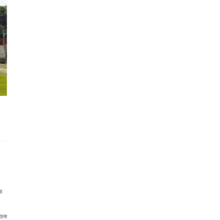
র
বাচক