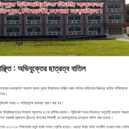
ঞ্ছিত : অভিযুক্তের ছাত্রত্ব বাতিল
লেজের ভারপ্রাপ্ত অধ্যক্ষ স্বপন কুমার বিশ্বাসকে লাঞ্ছিত করার ঘটনায় জড়িতদের বিরুদ্ধে কঠোর শাস্তিমূলক
্যালয়।
িন্ডিকেট সভায় এ শাস্তিমূলক ব্যবস্থা গ্রহণ করা হয়।
 বিশ্ববিদ্যালয়ের উপাচার্য প্রফেসর ড.মো.মশিউর রহমান। সিন্ডিকেট সভার সিদ্ধান্ত অনুযায়ী,অধ্যক্ষ লাঞ্ছনা
লনা সরকারি ব্রজলাল (বিএল) কলেজের শিক্ষার্থী মো.রহমাতুল্লাহর ছাত্রত্ব বাতিল করা হয়েছে।
ের ২০১৭-১৮ শিক্ষাবর্ষের চতুর্থ বর্ষের সম্মান শ্রেণির ছাত্র। এছাড়া উক্ত ঘটনা সংঘটিত হওয়ার সময় নেতি