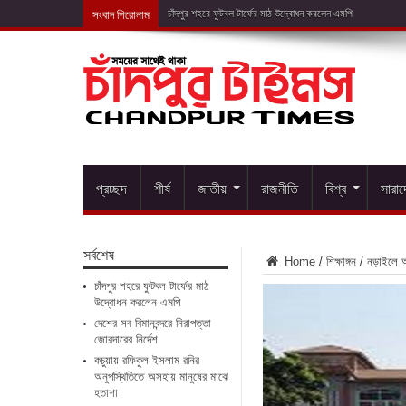
সংবাদ শিরোনাম
দেশের সব বিম
প্রচ্ছদ
শীর্ষ
জাতীয়
রাজনীতি
বিশ্ব
সারা
সর্বশেষ
Home
/
শিক্ষাঙ্গন
/
নড়াইলে অধ
চাঁদপুর শহরে ফুটবল টার্ফের মাঠ
উদ্বোধন করলেন এমপি
দেশের সব বিমানবন্দরে নিরাপত্তা
জোরদারের নির্দেশ
কচুয়ায় রফিকুল ইসলাম রনির
অনুপস্থিতিতে অসহায় মানুষের মাঝে
হতাশা