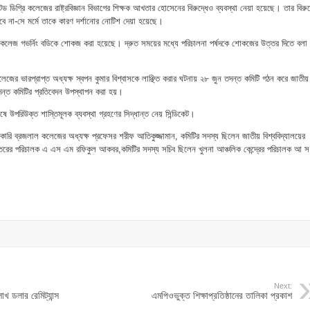
েড ডিগ্রি কলেজের রাষ্ট্রবিজ্ঞান বিভাগের শিক্ষক আখতার হোসেনের বিরুদ্ধেও ব্যবস্থা নেয়া হয়েছে। তার বিরুদ
হবে না-সে মর্মে তাকে কারণ দর্শানোর নোটিশ দেয়া হয়েছে।
ে কলেজ গভর্নিং বডিকে শোকজ করা হয়েছে। দ্রুত সময়ের মধ্যে পরিচালনা পর্ষদকে শোকজের উত্তর দিতে বলা
 কলেজের ভারপ্রাপ্ত অধ্যক্ষ স্বপন কুমার বিশ্বাসকে লাঞ্ছিত করার ঘটনায় ২৮ জুন তদন্ত কমিটি গঠন করে জাতীয়
তদন্ত কমিটির প্রতিবেদন উপস্থাপন করা হয়।
 উপরিউক্ত শাস্তিমূলক ব্যবস্থা গ্রহণের সিদ্ধান্ত নেয় সিন্ডিকেট।
কারি ব্রজলাল কলেজের অধ্যক্ষ প্রফেসর শরীফ আতিকুজ্জামান, কমিটির সদস্য ছিলেন জাতীয় বিশ্ববিদ্যালয়ের
প্তরের পরিচালক এ এস এম রফিকুল আকবর,কমিটির সদস্য সচিব ছিলেন খুলনা আঞ্চলিক কেন্দ্রের পরিচালক আ স
Next:
খ ডলার রেমিট্যান্স
এমপিওভুক্ত শিক্ষাপ্রতিষ্ঠানের তালিকা প্রকাশ