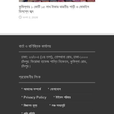
কুমিল্লায় ১ কোটি ১৫ লাখ টাকার ভারতীয় শাড়ী ও মোবাইল
ডিসপ্লে জব্দ
আগস্ট 2, 2026
বার্তা ও বাণিজ্যিক কার্যালয়
ঢাকা: ২৩/৩-এ (৩য় তলা), তোপখানা রোড, ঢাকা-১০০০
চাঁদপুর: ফিরোজা হাফেজ শান্তি নিকেতন, কুমিল্লা রোড,
চাঁদপুর।
প্রয়োজনীয় লিংক
*
আমাদের সম্পর্কে
*
যোগাযোগ
*
Privacy Policy
*
টাইমস পরিবার
*
বিজ্ঞাপন মূল্য
*
লঞ্চ সময়সূচি
*
কুকি পলিসি