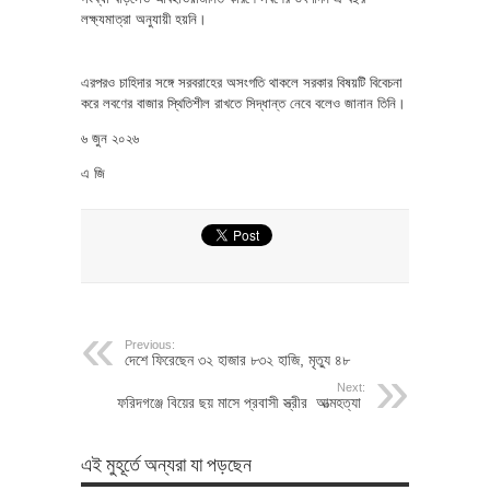
লক্ষ্যমাত্রা অনুযায়ী হয়নি।
এরপরও চাহিদার সঙ্গে সরবরাহের অসংগতি থাকলে সরকার বিষয়টি বিবেচনা
করে লবণের বাজার স্থিতিশীল রাখতে সিদ্ধান্ত নেবে বলেও জানান তিনি।
৬ জুন ২০২৬
এ জি
Previous:
দেশে ফিরেছেন ৩২ হাজার ৮৩২ হাজি, মৃত্যু ৪৮
Next:
ফরিদগঞ্জে বিয়ের ছয় মাসে প্রবাসী স্ত্রীর আত্মহত্যা
এই মুহূর্তে অন্যরা যা পড়ছেন