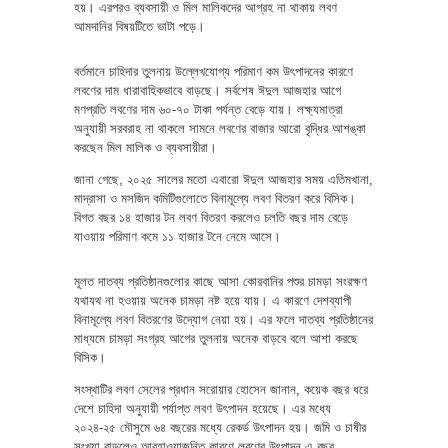
হয়। এরপরও ব্যবসায়ী ও মিল মালিকদের আগ্রহ না থাকায় লবণ
আমদানির বিষয়টিতে ভাটা পড়ে।
বর্তমানে চাহিদার তুলনায় উল্লেখযোগ্য পরিমাণ কম উৎপাদনের কারণে
লবণের দাম ধারাবাহিকভাবে বাড়ছে। সর্বশেষ ঈদুল আজহার আগে
মণপ্রতি লবণের দাম ৬০-৭০ টাকা পর্যন্ত বেড়ে যায়। লক্ষ্যমাত্রা
অনুযায়ী সরবরাহ না থাকলে সামনে লবণের বাজার আরো বৃদ্ধির আশঙ্কা
করছেন মিল মালিক ও ব্যবসায়ীরা।
জানা গেছে, ২০২৫ সালের মতো এবারো ঈদুল আজহার সময় এতিমখানা,
মাদ্রাসা ও মসজিদ কমিটিগুলোতে বিনামূল্যে লবণ বিতরণ করে বিসিক।
বিগত বছর ১৪ হাজার টন লবণ বিতরণ করলেও চলতি বছর দাম বেড়ে
যাওয়ায় পরিমাণ কমে ১১ হাজার টনে নেমে আসে।
মূলত দাতব্য প্রতিষ্ঠানগুলোর কাছে আসা কোরবানির পশুর চামড়া সংরক্ষণ
যথাযথ না হওয়ায় অনেক চামড়া নষ্ট হয়ে যায়। এ কারণে দেশব্যাপী
বিনামূল্যে লবণ বিতরণের উদ্যোগ নেয়া হয়। এর ফলে দাতব্য প্রতিষ্ঠানের
মাধ্যমে চামড়া সংগ্রহ আগের তুলনায় অনেক বাড়বে বলে আশা করছে
বিসিক।
সংস্থাটির লবণ সেলের প্রধান সরোয়ার হোসেন জানান, কয়েক বছর ধরে
দেশে চাহিদা অনুযায়ী পর্যাপ্ত লবণ উৎপাদন হয়েছে। এর মধ্যে
২০২৪-২৫ মৌসুমে ৬৪ বছরের মধ্যে রেকর্ড উৎপাদন হয়। জমি ও চাষীর
সংখ্যা বাড়লেও আবহাওয়াজনিত কারণে লবণের উৎপাদন এ বছর