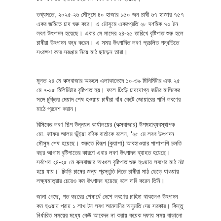
তথ্যমতে, ২০২৫-২৬ মৌসুমে ৪০ হাজার ১৫০ জন চাষী ৬৭ হাজার ৭৫৭
একর জমিতে চাষ শুরু করে। এ মৌসুমে একরপ্রতি ২৮ দশমিক ৭০ টন
লবণ উৎপাদন হয়েছে। এবার মে মাসের ২৪-২৫ তারিখে বৃষ্টিপাত শুরু হলে
চাষীরা উৎপাদন বন্ধ করেন। এ সময় উৎপাদিত লবণ প্রচলিত পদ্ধতিতে
সংরক্ষণ করে সরঞ্জাম নিয়ে মাঠ ছাড়েন তারা।
মূলত ২৪ মে কক্সবাজার অঞ্চলে এলাকাভেদে ১০-৩৯ মিলিমিটার এবং ২৫
মে ৭-১৫ মিলিমিটার বৃষ্টিপাত হয়। ফলে চিংড়ি চাষযোগ্য জমির মালিকের
সঙ্গে চুক্তির মেয়াদ শেষ হওয়ায় চাষীরা বাঁধ কেটে জোয়ারের পানি লবণের
মাঠে প্রবেশ করান।
বিসিকের লবণ শিল্প উন্নয়ন কার্যালয়ের (কক্সবাজার) উপমহাব্যবস্থাপক
মো. জাফর আলম ভূঁইয়া বণিক বার্তাকে বলেন, ‘২৫ মে লবণ উৎপাদন
মৌসুম শেষ হয়েছে। শুরুতে বিরূপ (কুয়াশা) আবহাওয়ার পাশাপাশি চলতি
বছর আগাম বৃষ্টিপাতের কারণে এবার লবণ উৎপাদন ব্যাহত হয়েছে।
সর্বশেষ ২৪-২৫ মে কক্সবাজার অঞ্চলে বৃষ্টিপাত শুরু হওয়ায় লবণের মাঠ নষ্ট
হয়ে যায়।’ চিংড়ি চাষের জন্য প্রস্তুতি নিতে চাষীরা মাঠ ছেড়ে যাওয়ায়
লক্ষ্যমাত্রার চেয়েও কম উৎপাদন হয়েছে বলে দাবি করেন তিনি।
জানা গেছে, গত বছরের শেষার্ধে দেশে লবণের চাহিদা থাকলেও উৎপাদন
কম হওয়ায় প্রায় ১ লাখ টন লবণ আমদানির অনুমতি দেয় সরকার। কিন্তু
নির্ধারিত সময়ের মধ্যে কেউ আবেদন না করায় কয়েক দফায় সময় বাড়ানো