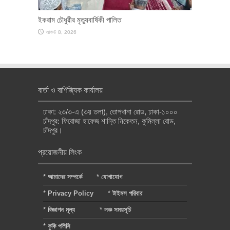
ইকরাম চৌধুরীর মৃত্যুবার্ষিকী পালিত
আগস্ট 8, 2026
বার্তা ও বাণিজ্যিক কার্যালয়
ঢাকা: ২৩/৩-এ (৩য় তলা), তোপখানা রোড, ঢাকা-১০০০
চাঁদপুর: ফিরোজা হাফেজ শান্তি নিকেতন, কুমিল্লা রোড,
চাঁদপুর।
প্রয়োজনীয় লিংক
*
আমাদের সম্পর্কে
*
যোগাযোগ
*
Privacy Policy
*
টাইমস পরিবার
*
বিজ্ঞাপন মূল্য
*
লঞ্চ সময়সূচি
*
কুকি পলিসি