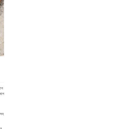
যোগ
িযোগ
কসহ
রে