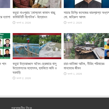
কচুয়া নাওপুরায় ‘মোস্তফা কামাল বাচ্চু
সাচার ডিগ্রি কলেজের ভারপ্রাপ্ত অধ্যক্
ঝে হতাশা
কমিউনিটি ক্লিনিক’- উদ্বোধন
মো. জহিরুল আলম
আগস্ট 4, 2026
আগস্ট 2, 2026
ান পদে
কচুয়া উত্তরাঞ্চলে অবৈধ ড্রেজারে বালু
চাচা-ভাতিজা আটক, নীরিহ পরিবারের
উত্তোলনের মহোৎসব, হুমকিতে জমি ও
মানবেতর জীবন
ঘরবাড়ি
আগস্ট 1, 2026
আগস্ট 2, 2026
প্রয়োজনীয় লিংক