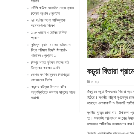
পরিবার
ওটিপি পাঠিয়ে মোবাইল নম্বর হ্যাক
চক্রের প্রধান গ্রেপ্তার
২৪ ঘণ্টার মধ্যে হাফিজুরকে
আত্মসমর্পণের নির্দেশ
১২৮ ওমরাহ এজেন্সির তালিকা
প্রকাশ
কুমিল্লা র‌্যাব -১১ এর অভিযানে
বিপুল পরিমাণ বিদেশি সিগারেট-
গাঁজাসহ গ্রেপ্তার ১
চাঁদপুর শহরে ফুটবল টার্ফের মাঠ
কচুয়া বিতারা গ্রা
উদ্বোধন করলেন এমপি
দেশের সব বিমানবন্দরে নিরাপত্তা
জোরদারের নির্দেশ
in
কচুয়া
কচুয়ায় রফিকুল ইসলাম রনির
চাঁদপুরের কচুয়া উপজেলার বিতারা গ্
অনুপস্থিতিতে অসহায় মানুষের মাঝে
উঠেছে। স্থানীয় বাসিন্দা মুখলেসুর রহ
হতাশা
করেছেন এলাকাবাসী ও ঠিকাদারি প্রতিষ
স্থানীয় সূত্রে জানা যায়, উপজেলা প
হয়। সড়কটির অধিকাংশ অংশের নির্মা
কয়েকজন পারিবারিক কবরস্থানের কথা উল
ঠিকাদারি প্রতিষ্ঠানটির দায়িত্বপ্রাপ্