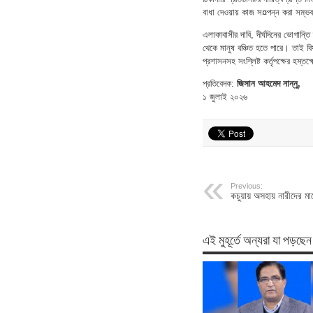
বাধা দেওয়ায় কাজ স¤পন্ন করা সম্ভব
এলাকাবাসীর দাবি, দীর্ঘদিনের ভোগান্
থেকে মানুষ বঞ্চিত হতে পারে। তাই বি
প্রশাসনসহ সংশ্লিষ্ট কর্তৃপক্ষের হস্
প্রতিবেদক:
জিসান আহমেদ নান্নু,
১ জুলাই ২০২৬
Previous:
কচুয়ায় অসহায় নারীদের ম
এই মুহূর্তে অন্যরা যা পড়ছেন