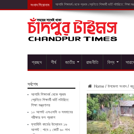
সংবাদ শিরোনাম
১০ আগস্ট এসএস
প্রচ্ছদ
শীর্ষ
জাতীয়
রাজনীতি
বিশ্ব
সারা
সর্বশেষ
Home
/
উপজেলা সংবাদ
/
কচু
আগামি শিক্ষাবর্ষ থেকে প্রথম
শ্রেণিতে শিক্ষার্থী ভর্তি লটারিতে:
শিক্ষা মন্ত্রণালয়
১০ আগস্ট এসএসসি ও সমমানের
পরীক্ষার ফল প্রকাশ
ফ্যামিলি কার্ডের উদ্বোধন ১৬
আগস্ট : পাবে ১ কোটি ৬০ লাখ