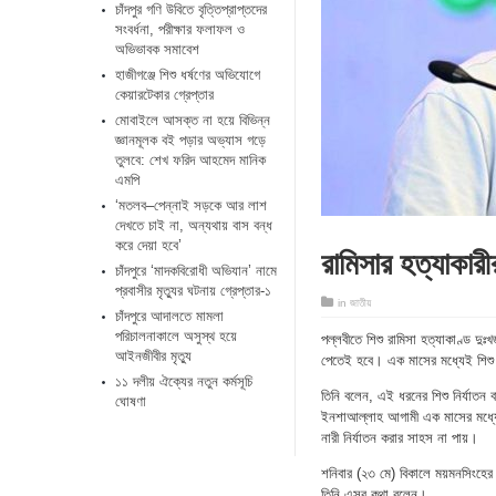
চাঁদপুর গণি উবিতে বৃত্তিপ্রাপ্তদের
সংবর্ধনা, পরীক্ষার ফলাফল ও
অভিভাবক সমাবেশ
হাজীগঞ্জে শিশু ধর্ষণের অভিযোগে
কেয়ারটেকার গ্রেপ্তার
মোবাইলে আসক্ত না হয়ে বিভিন্ন
জ্ঞানমূলক বই পড়ার অভ্যাস গড়ে
তুলবে: শেখ ফরিদ আহমেদ মানিক
এমপি
‘মতলব–পেন্নাই সড়কে আর লাশ
দেখতে চাই না, অন্যথায় বাস বন্ধ
করে দেয়া হবে’
রামিসার হত্যাকারী
চাঁদপুরে ‘মাদকবিরোধী অভিযান’ নামে
প্রবাসীর মৃত্যুর ঘটনায় গ্রেপ্তার-১
in
জাতীয়
চাঁদপুরে আদালতে মামলা
পরিচালনাকালে অসুস্থ হয়ে
পল্লবীতে শিশু রামিসা হত্যাকাণ্ড দু
আইনজীবীর মৃত্যু
পেতেই হবে। এক মাসের মধ্যেই শিশু 
১১ দলীয় ঐক্যের নতুন কর্মসূচি
তিনি বলেন, এই ধরনের শিশু নির্যাতন ব
ঘোষণা
ইনশাআল্লাহ আগামী এক মাসের মধ্যে ন
নারী নির্যাতন করার সাহস না পায়।
শনিবার (২৩ মে) বিকালে ময়মনসিংহের
তিনি এসব কথা বলেন।