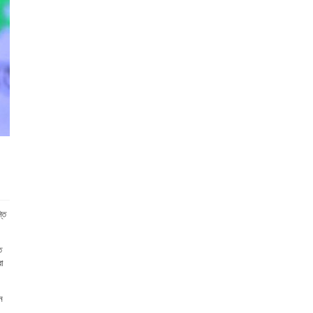
তি
ি
বা
ে