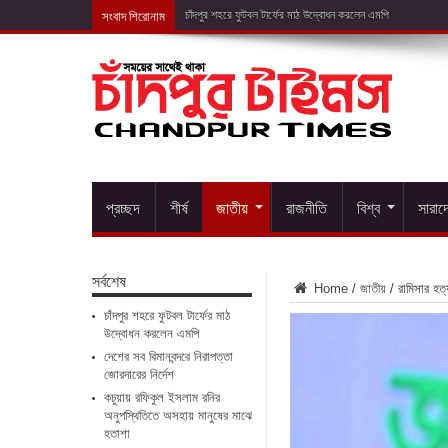
সংবাদ শিরোনাম
দেশের সব ব
প্রচ্ছদ
শীর্ষ
জাতীয়
রাজনীতি
বিশ্ব
সারাদ
সর্বশেষ
Home
/
জাতীয়
/
রামিসার হত্
চাঁদপুর শহরে ফুটবল টার্ফের মাঠ
উদ্বোধন করলেন এমপি
দেশের সব বিমানবন্দরে নিরাপত্তা
জোরদারের নির্দেশ
কচুয়ায় রফিকুল ইসলাম রনির
অনুপস্থিতিতে অসহায় মানুষের মাঝে
হতাশা