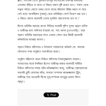
রিক্সা, সিএনজি যেনো কুমিল্লা-চাঁদপুর মহাসড়কের হাজীগঞ্জ বাজারস্থ
এলাকায় দাঁড়িয়ে না থাকে সে বিষয়ে সজাগ দৃষ্টি রাখতে হবে। সকাল থেকে
সন্ধ্যা পর্যন্ত কোনো হকার যেনো তাদের কাঁচামাল বিক্রি করতে না পারে
সেই জন্য আগামীকাল (আজ) থেকে অতিরিক্ত ফোর্স নিয়োগ করা হবে।
এ বিষয়ে কোনো ব্যবসায়ী নেতার সুপারিশ গ্রহণযোগ্য হবে না।’
বিশেষ অতিথির বক্তব্য রাখেন সিনিয়র সহকারী পুলিশ সুপার আব্দুল হানিফ
ও হাজীগঞ্জ থানা অফিসার ইনচার্জ মো. শাহ আলম (এলএলবি)। তারা
প্রধান অতিথির বক্তব্যের সাথে একমত পোষণ করে বিজয়ী ব্যবসায়ী
কর্মকর্তাদের শুভেচ্ছা জানান।
প্রধান নির্বাচন কমিশনার ও উপজেলা সমাজসেবা কর্মকর্তা মো. মমতাজ
দৌলতানা শপথ অনুষ্ঠানে সভাপতিত্ব করেন।
অনুষ্ঠান পরিচালনা করেন নির্বাচন কমিশনার ইকবালুজ্জামান ফারুক।
অন্যান্যের মাঝে উপস্থিত ছিলেন হাজীগঞ্জ বাজার ব্যবসায়ী সমিতির
নির্বাচন কমিশনের সদস্য সচিব মনিরুজ্জামান বাবলু, হাজীগঞ্জ প্রেসক্লাবের
সভাপতি মুন্সী মোহাম্মদ মনির, সাধারণ সম্পাদক কামরুজ্জামান টুটুল,
হাজীগঞ্জ শহর আওয়ামী লীগের যুগ্ম-সম্পাদক মাহবুবুর রহমান মিলন
প্রমুখ।