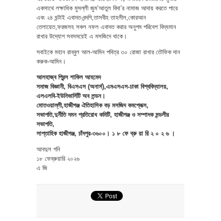
একসাথে লক্ষাধিক মুসল্লী জুম’আতুল বিদা’র নামাজ আদায় করতে পারে
এবং ২৪ ঘন্টাই এবাদত-বন্দগি,তাসবীহ তাহলীল,কোরআন
তেলায়েত,ফরজসহ সকল নফল এবাদত করার অনুপম পরিবেশ বিদ্যমান
রাখার উদ্যোগ সবসময়েই এ মসজিদে থাকে।
সবাইকে মহান রাব্বুল আল-আমিন পবিত্র ৩০ রোজা রাখার তৌফিক দান
করুক-আমিন।
আলহাজ্ব প্রিন্স শাকিল আহমেদ
সমাজ বিজ্ঞানী, বিএসএস (অনার্স),এমএসএস-ঢাকা বিশ্ববিদ্যালয়,
এলএলবি-ইউনিভার্সিটি অব লন্ডন।
মোতওয়াল্লী,হাজীগঞ্জ ঐতিহাসিক বড় মসজিদ কমপ্লেক্স,
সভাপতি,দুর্নীতি দমন প্রতিরোধ কমিটি, হাজীগঞ্জ ও সম্পাদক মন্ডলীর
সভাপতি,
সাপ্তাহিক হাজীগঞ্জ, চাঁদপুর-৩৬০০। ১ ৮ ফে ব্রু য়া রি ২ ০ ২ ৬ ।
আবদুল গনি
১৮ ফেব্রুয়ারি ২০২৬
এ জি