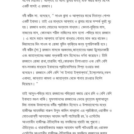
অশেষ নিয়ামত। আল্লাহ তা’আলা বান্দার গুনাহ্ মাফ করার জন্য বিশেষ
একটি মাসই এ রমজান।
নবী করীম সা. বলেছেন, ‘‘ সাওম বান্দা ও আল্লাহর মাঝে নিতান্ত গোপন
একটি ইবাদত। তাই এর মাধ্যমে আল্লাহ ও বান্দার মাঝে সম্পর্ক খুবই দৃঢ়
হয়। রমজান গুনাহ মোচনের অন্যতম মাধ্যম। কেননা-মুক্তির মাস,
নাজতের মাস, কোনআন শরীফ নাজিলের মাস হলো -পবিত্র মাহে রমজান
। এ মাসে মহান আল্লাহ তা’য়ালা বান্ধার গোনাহ মাফ করে থাকেন।
কিয়ামতের দিন সাওম বা রোজা মুমিন ব্যক্তির জন্য সুপারিশকারী হবে।
নবী করীম (সা.) রমজান মাসকে বরকতময়,জান্নাতের দরজা উন্মোচনকারী
এবং জাহান্নামের দরজা বন্ধকারী মাস হিসেবেও বর্ণনা করেছেন। তিনি
রমজানে রোজা রাখা,তারাবিহ পাঠ,কোরআন তিলাওয়াত এবং বেশি বেশি
দান-সদকার মাধ্যমে ইবাদতের প্রতিযোগিতায় লিপ্ত হওয়ার কথা
বলেছেন। রমজানে বেশি বেশি ‘লা ইলাহা ইল্লাল্লাহ’,ইস্তেগফার,নফল
এবাদত, জান্নাত কামনা ও জাহান্নাম থেকে পানাহ চাওয়ার নির্দেশ
দিয়েছেন। ’’
তাই আসুন-পবিত্র মাহে রমজানের পবিত্রতা বজায় রেখে চলি ও বেশি বেশি
ইবাদতে মগুল থাকি। মুসলমানদের রমজানের ভেতর বৃহত্তম জুমাআতুল
বিদা নামাজ উদযাপনের ধর্মীয় প্রতিষ্ঠান হিসেবে এ উপমহাদেশের মধ্যে
হাজীগঞ্জ আহমদিয়া দারুল উলুম কামিল মাদ্রাসা এর প্রতিষ্ঠাতা,ওয়াকীফ ও
মোতওয়াল্লী আলহাজ্ব আহমদ আলী পাটোয়ারী রহ.’র এস্টেটের
আওতাধীন হাজীগঞ্জ ঐতিহাসিক বড় মসজিদের খ্যাতি বহু পুরনো।
ঐতিহ্যের এ ধারাবাহিকতায় মরহুম আহমাদ আলী পাটওয়ারী রহ.ওয়াকফ
এস্টেটের আওতাধীন হাজীগঞ্জ ঐতিহাসিক বড় মসজিদে রমজানের জুমায়