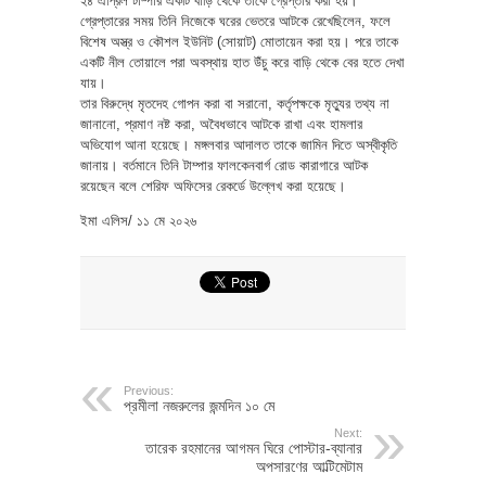
২৪ এপ্রিল টাম্পার একটি বাড়ি থেকে তাকে গ্রেপ্তার করা হয়।
গ্রেপ্তারের সময় তিনি নিজেকে ঘরের ভেতরে আটকে রেখেছিলেন, ফলে
বিশেষ অস্ত্র ও কৌশল ইউনিট (সোয়াট) মোতায়েন করা হয়। পরে তাকে
একটি নীল তোয়ালে পরা অবস্থায় হাত উঁচু করে বাড়ি থেকে বের হতে দেখা
যায়।
তার বিরুদ্ধে মৃতদেহ গোপন করা বা সরানো, কর্তৃপক্ষকে মৃত্যুর তথ্য না
জানানো, প্রমাণ নষ্ট করা, অবৈধভাবে আটকে রাখা এবং হামলার
অভিযোগ আনা হয়েছে। মঙ্গলবার আদালত তাকে জামিন দিতে অস্বীকৃতি
জানায়। বর্তমানে তিনি টাম্পার ফালকেনবার্গ রোড কারাগারে আটক
রয়েছেন বলে শেরিফ অফিসের রেকর্ডে উল্লেখ করা হয়েছে।
ইমা এলিস/ ১১ মে ২০২৬
Previous:
প্রমীলা নজরুলের জন্মদিন ১০ মে
Next:
তারেক রহমানের আগমন ঘিরে পোস্টার-ব্যানার
অপসারণের আল্টিমেটাম