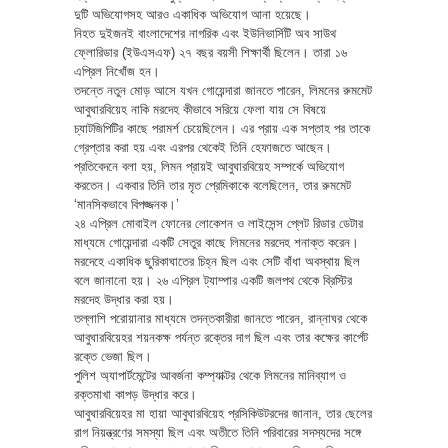
দুটি অভিযোগসহ আরও একাধিক অভিযোগ আনা হয়েছে।
নিহত দুইজনই বাংলাদেশের নাগরিক এবং ইউনিভার্সিটি অব সাউথ
ফ্লোরিডার (ইউএসএফ) ২৭ বছর বয়সী শিক্ষার্থী ছিলেন। তারা ১৬
এপ্রিল নিখোঁজ হন।
তদন্তে নতুন মোড় আসে যখন গোয়েন্দারা জানতে পারেন, লিমনের রুমমেট
আবুঘারবিয়েহ নাকি মরদেহ কীভাবে সরিয়ে ফেলা যায় সে বিষয়ে
চ্যাটজিপিটির কাছে পরামর্শ চেয়েছিলেন। এর প্রায় এক সপ্তাহ পর তাকে
গ্রেপ্তার করা হয় এবং এরপর থেকেই তিনি হেফাজতে আছেন।
প্রতিবেদনে বলা হয়, লিমন প্রায়ই আবুঘারবিয়েহ সম্পর্কে অভিযোগ
করতেন। একবার তিনি তার মৃত প্রেমিকাকে বলেছিলেন, তার রুমমেট
‘মানসিকভাবে বিপজ্জনক।’
২৪ এপ্রিল মোবাইল ফোনের লোকেশন ও লাইসেন্স প্লেট রিডার ডেটার
মাধ্যমে গোয়েন্দারা একটি সেতুর কাছে লিমনের মরদেহ শনাক্ত করেন।
মরদেহে একাধিক ছুরিকাঘাতের চিহ্ন ছিল এবং সেটি বাঁধা অবস্থায় ছিল
বলে জানানো হয়। ২৬ এপ্রিল ট্যাম্পার একটি জলপথ থেকে ব্রিস্টির
মরদেহ উদ্ধার করা হয়।
তল্লাশি পরোয়ানার মাধ্যমে তদন্তকারীরা জানতে পারেন, রান্নাঘর থেকে
আবুঘারবিয়েহর শয়নকক্ষ পর্যন্ত রক্তের দাগ ছিল এবং তার কক্ষের কার্পেট
রক্তে ভেজা ছিল।
পুলিশ অ্যাপার্টমেন্টের আবর্জনা কম্প্যাক্টর থেকে লিমনের মানিব্যাগ ও
রক্তমাখা কাপড় উদ্ধার করে।
আবুঘারবিয়েহর মা হায়া আবুঘারবিয়েহ প্রসিকিউটরদের জানান, তার ছেলের
রাগ নিয়ন্ত্রণের সমস্যা ছিল এবং অতীতে তিনি পরিবারের সদস্যদের সঙ্গে