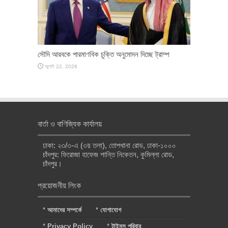
সৌদি আরবকে পারমাণবিক চুক্তি অনুমোদন দিচ্ছে ট্রাম্প
জুলাই 22, 2026
বার্তা ও বাণিজ্যিক কার্যালয়
ঢাকা: ২৩/৩-এ (৩য় তলা), তোপখানা রোড, ঢাকা-১০০০
চাঁদপুর: ফিরোজা হাফেজ শান্তি নিকেতন, কুমিল্লা রোড,
চাঁদপুর।
প্রয়োজনীয় লিংক
*
আমাদের সম্পর্কে
*
যোগাযোগ
*
Privacy Policy
*
টাইমস পরিবার