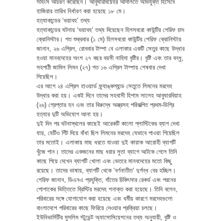
সহিংস আচরণ করেছেন। আবুঘারবিয়েহর আদালতে অভিযুক্ত হিসেবে
হাজিরার তারিখ নির্ধারণ করা হয়েছে ১৮ মে।
হত্যাকান্ডের ‘ভয়াবহ’ তথ্য
হত্যাকান্ডের ঘটনায় ‘ভয়াবহ’ তথ্য দিয়েছেন হিলসবরো কাউন্টির শেরিফ চাদ
ক্রোনিস্টার। গত শুক্রবার (১ মে) হিলসবরো কাউন্টির শেরিফ ক্রোনিস্টার
জানান, ২৬ এপ্রিল, রোববার টাম্পা বে এলাকার একটি সেতুর কাছে উদ্ধার
হওয়া মানবদেহের অংশ ২৭ বছর বয়সী নাহিদা বৃষ্টির। বৃষ্টি এবং তার বন্ধু,
সহপাঠী জামিল লিমন (২৭) গত ১৬ এপ্রিল টাম্পায় শেষবার দেখা
গিয়েছিল।
এর আগে ২৪ এপ্রিল হাওয়ার্ড ফ্র্যাঙ্কল্যান্ড সেতুতে লিমনের মরদেহ
উদ্ধার করা হয়। একই দিনে তাদের সহবাসী হিশাম সালেহ আবুঘারবিয়াহ
(২৬) গ্রেপ্তার হন এবং তার বিরুদ্ধে অস্ত্রসহ পরিকল্পিত প্রথম-ডিগ্রি
হত্যার দুটি অভিযোগ আনা হয়।
দুই দিন পর ঘটনাস্থলের কাছেই আরেকটি কালো প্লাস্টিকের ব্যাগ দেখা
যায়, যেটিও গিঁট দিয়ে বাঁধা ছিল লিমনের মরদেহ যেভাবে পাওয়া গিয়েছিল
তার মতোই। এলাকায় মাছ ধরতে যাওয়া দুই কায়াক আরোহী ব্যাগটি
খুঁজে পান। তাদের একজনের মাছ ধরার সুতা ব্যাগে আটকে গেলে তিনি
কাছে গিয়ে দেখেন ব্যাগটি খোলা এবং ভেতরে মানবদেহের মতো কিছু
রয়েছে। তাদের ভাষায়, ব্যাগটি থেকে ‘বর্ণনাতীত’ দুর্গন্ধ বের হচ্ছিল।
শেরিফ জানান, ডিএনএ প্রযুক্তি, দাঁতের চিকিৎসার রেকর্ড এবং পরনের
পোশাকের ভিত্তিতে ব্রিস্টির মরদেহ শনাক্ত করা হয়েছে। তিনি বলেন,
পরিবারের সঙ্গে যোগাযোগ করা হয়েছে এবং ধর্মীয় কারণে মরদেহগুলো
বাংলাদেশে পরিবারের কাছে ফিরিয়ে দেওয়ার প্রক্রিয়া চলছে।
ইউনিভার্সিটির মুসলিম স্টুডেন্ট অ্যাসোসিয়েশনের তথ্য অনুযায়ী, বৃষ্টি ও