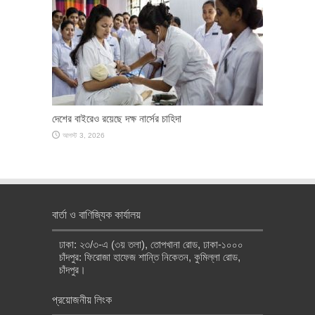
দেশের বাইরেও রয়েছে দক্ষ নার্সের চাহিদা
আগস্ট 3, 2026
বার্তা ও বাণিজ্যিক কার্যালয়
ঢাকা: ২৩/৩-এ (৩য় তলা), তোপখানা রোড, ঢাকা-১০০০
চাঁদপুর: ফিরোজা হাফেজ শান্তি নিকেতন, কুমিল্লা রোড,
চাঁদপুর।
প্রয়োজনীয় লিংক