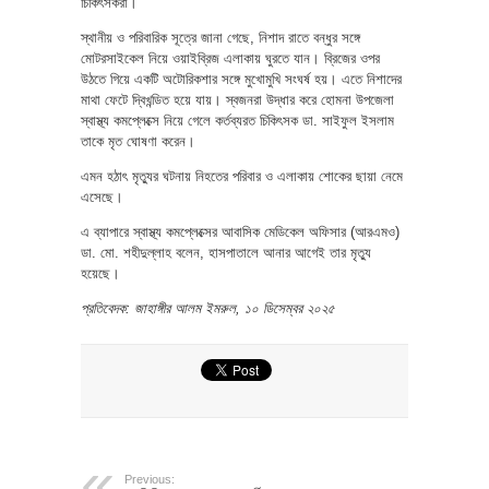
চিকিৎসকরা।
স্থানীয় ও পরিবারিক সূত্রে জানা গেছে, নিশাদ রাতে বন্ধুর সঙ্গে
মোটরসাইকেল নিয়ে ওয়াইব্রিজ এলাকায় ঘুরতে যান। ব্রিজের ওপর
উঠতে গিয়ে একটি অটোরিকশার সঙ্গে মুখোমুখি সংঘর্ষ হয়। এতে নিশাদের
মাথা ফেটে দ্বিখন্ডিত হয়ে যায়। স্বজনরা উদ্ধার করে হোমনা উপজেলা
স্বাস্থ্য কমপ্লেক্সে নিয়ে গেলে কর্তব্যরত চিকিৎসক ডা. সাইফুল ইসলাম
তাকে মৃত ঘোষণা করেন।
এমন হঠাৎ মৃত্যুর ঘটনায় নিহতের পরিবার ও এলাকায় শোকের ছায়া নেমে
এসেছে।
এ ব্যাপারে স্বাস্থ্য কমপ্লেক্সের আবাসিক মেডিকেল অফিসার (আরএমও)
ডা. মো. শহীদুল্লাহ বলেন, হাসপাতালে আনার আগেই তার মৃত্যু
হয়েছে।
প্রতিবেদক: জাহাঙ্গীর আলম ইমরুল, ১০ ডিসেম্বর ২০২৫
Previous: