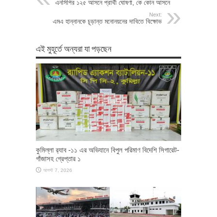
এনসিপির ১২৫ আসনে প্রার্থী ঘোষণা, কে কোন আসনে
Next:
এমএ হান্নানকে চূড়ান্ত মনোনয়নের দাবিতে বিক্ষোভ
এই মুহূর্তে অন্যরা যা পড়ছেন
কুমিল্লা র‌্যাব -১১ এর অভিযানে বিপুল পরিমাণ বিদেশি সিগারেট-
গাঁজাসহ গ্রেপ্তার ১
আগস্ট 7, 2026