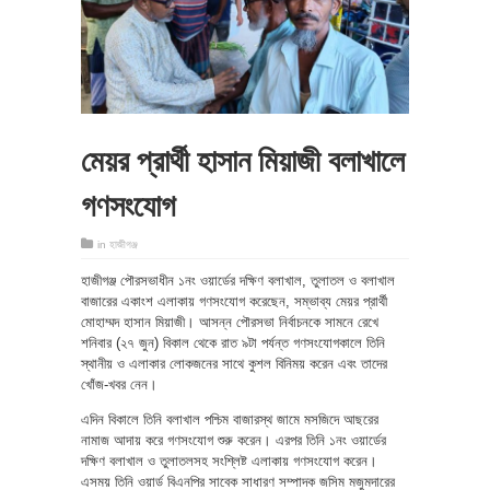
মেয়র প্রার্থী হাসান মিয়াজী বলাখালে
গণসংযোগ
in
হাজীগঞ্জ
হাজীগঞ্জ পৌরসভাধীন ১নং ওয়ার্ডের দক্ষিণ বলাখাল, তুলাতল ও বলাখাল
বাজারের একাংশ এলাকায় গণসংযোগ করেছেন, সম্ভাব্য মেয়র প্রার্থী
মোহাম্মদ হাসান মিয়াজী। আসন্ন পৌরসভা নির্বাচনকে সামনে রেখে
শনিবার (২৭ জুন) বিকাল থেকে রাত ৯টা পর্যন্ত গণসংযোগকালে তিনি
স্থানীয় ও এলাকার লোকজনের সাথে কুশল বিনিময় করেন এবং তাদের
খোঁজ-খবর নেন।
এদিন বিকালে তিনি বলাখাল পশ্চিম বাজারস্থ জামে মসজিদে আছরের
নামাজ আদায় করে গণসংযোগ শুরু করেন। এরপর তিনি ১নং ওয়ার্ডের
দক্ষিণ বলাখাল ও তুলাতলসহ সংশ্লিষ্ট এলাকায় গণসংযোগ করেন।
এসময় তিনি ওয়ার্ড বিএনপির সাবেক সাধারণ সম্পাদক জসিম মজুমদারের