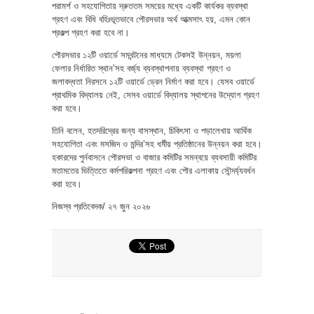
পরামর্শ ও সহযোগিতায় দ্রুততম সময়ের মধ্যে একটি কার্যকর ব্যবস্থা
গ্রহণ এবং বিধি বহিঃভূতভাবে পৌরসভার অর্থ আত্মসাৎ হয়, এমন কোন
প্রকল্প গ্রহণ করা হবে না।
পৌরসভার ১২টি ওয়ার্ডে সমবন্টনের মাধ্যমে টেকসই উন্নয়ন, ময়লা
ফেলার নির্ধারিত স্থান’সহ বর্জ্য ব্যবস্থাপনায় ব্যবস্থা গ্রহণ ও
জলাবদ্ধতা নিরসনে ১২টি ওয়ার্ডে ড্রেন নির্মাণ করা হবে। যেসব ওয়ার্ডে
প্রাথমিক বিদ্যালয় নেই, সেসব ওয়ার্ডে বিদ্যালয় স্থাপনের উদ্যোগ গ্রহণ
করা হবে।
তিনি বলেন, হতদরিদ্রের জন্য বাসস্থান, চিকিৎসা ও পড়ালেখায় আর্থিক
সহযোগিতা এবং মসজিদ ও মন্দির’সহ ধর্মীয় প্রতিষ্ঠানের উন্নয়ন করা হবে।
হকারদের পুর্নবাসনে পৌরসভা ও বাজার কমিটির সমন্বয়ে ব্যবসায়ী কমিটির
মতামতের ভিত্তিতে কর্মপরিকল্পনা গ্রহণ এবং পৌর এলাকায় সৌন্দর্য্যবর্ধন
করা হবে।
নিজস্ব প্রতিবেদক/ ২৭ জুন ২০২৬