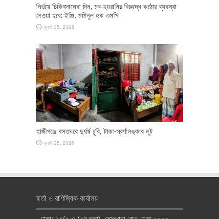
নির্ভয়ে চিকিৎসাসেবা দিন, মব-হয়রানির বিরুদ্ধে কঠোর ব্যবস্থা
নেওয়া হবে: ইঞ্জি. মমিনুল হক এমপি
জুলাই 25, 2026
হাজীগঞ্জে বসতঘরে দুর্ধর্ষ চুরি, টাকা-স্বর্ণালঙ্কার লুট
জুলাই 25, 2026
বার্তা ও বাণিজ্যিক কার্যালয়
ঢাকা: ২৩/৩-এ (৩য় তলা), তোপখানা রোড, ঢাকা-১০০০