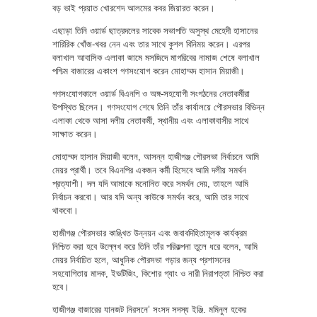
বড় ভাই প্রয়াত খোরশেদ আলমের কবর জিয়ারত করেন।
এছাড়া তিনি ওয়ার্ড ছাত্রদলের সাবেক সভাপতি অসুস্থ মেহেদী হাসানের
শারিরিক খোঁজ-খবর নেন এবং তার সাথে কুশল বিনিময় করেন। এরপর
বলাখাল আবাসিক এলাকা জামে মসজিদে মাগরিবের নামাজ শেষে বলাখাল
পশ্চিম বাজারের একাংশ গণসংযোগ করেন মোহাম্মদ হাসান মিয়াজী।
গণসংযোগকালে ওয়ার্ড বিএনপি ও অঙ্গ-সহযোগী সংগঠনের নেতাকর্মীরা
উপস্থিত ছিলেন। গণসংযোগ শেষে তিনি তাঁর কার্যালয়ে পৌরসভার বিভিন্ন
এলাকা থেকে আসা দলীয় নেতাকর্মী, স্থানীয় এবং এলাকাবাসীর সাথে
সাক্ষাত করেন।
মোহাম্মদ হাসান মিয়াজী বলেন, আসন্ন হাজীগঞ্জ পৌরসভা নির্বাচনে আমি
মেয়র প্রার্থী। তবে বিএনপির একজন কর্মী হিসেবে আমি দলীয় সমর্থন
প্রত্যাশী। দল যদি আমাকে মনোনিত করে সমর্থন দেয়, তাহলে আমি
নির্বাচন করবো। আর যদি অন্য কাউকে সমর্থন করে, আমি তার সাথে
থাকবো।
হাজীগঞ্জ পৌরসভার কাঙ্খিত উন্নয়ন এবং জবাবদিহিতামূলক কার্যক্রম
নিশ্চিত করা হবে উল্লেখ করে তিনি তাঁর পরিকল্পনা তুলে ধরে বলেন, আমি
মেয়র নির্বাচিত হলে, আধুনিক পৌরসভা গড়ার জন্য প্রশাসনের
সহযোগিতায় মাদক, ইভটিজিং, কিশোর গ্যাং ও নারী নিরাপত্তা নিশ্চিত করা
হবে।
হাজীগঞ্জ বাজারের যানজট নিরসনে’ সংসদ সদস্য ইঞ্জি. মমিনুল হকের