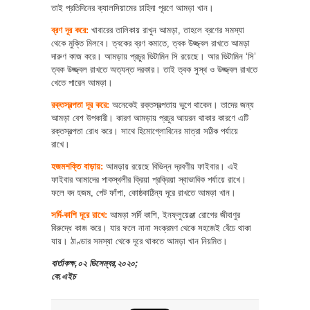
তাই প্রতিদিনের ক্যালসিয়ামের চাহিদা পূরণে আমড়া খান।
ব্রণ দূর করে:
খাবারের তালিকায় রাখুন আমড়া, তাহলে ব্রণের সমস্যা
থেকে মুক্তি মিলবে। ত্বকের ব্রণ কমাতে, ত্বক উজ্জ্বল রাখতে আমড়া
দারুণ কাজ করে। আমড়ায় প্রচুর ভিটামিন সি রয়েছে। আর ভিটামিন ‘সি’
ত্বক উজ্জ্বল রাখতে অত্যন্ত দরকার। তাই ত্বক সুস্থ ও উজ্জ্বল রাখতে
খেতে পারেন আমড়া।
রক্তস্বল্পতা দূর করে:
অনেকেই রক্তস্বল্পতায় ভুগে থাকেন। তাদের জন্য
আমড়া বেশ উপকারী। কারণ আমড়ায় প্রচুর আয়রন থাকার কারণে এটি
রক্তস্বল্পতা রোধ করে। সাথে হিমোগ্লোবিনের মাত্রা সঠিক পর্যায়ে
রাখে।
হজমশক্তি বাড়ায়:
আমড়ায় রয়েছে বিভিন্ন দ্রবণীয় ফাইবার। এই
ফাইবার আমাদের পাকস্থলীর ক্রিয়া প্রক্রিয়া স্বাভাবিক পর্যায়ে রাখে।
ফলে বদ হজম, পেট ফাঁপা, কোষ্ঠকাঠিন্য দূরে রাখতে আমড়া খান।
সর্দি-কাশি দূরে রাখে:
আমড়া সর্দি কাশি, ইনফ্লুয়েঞ্জা রোগের জীবাণুর
বিরুদ্ধে কাজ করে। যার ফলে নানা সংক্রমণ থেকে সহজেই বেঁচে থাকা
যায়। ঠাণ্ডার সমস্যা থেকে দূরে থাকতে আমড়া খান নিয়মিত।
বার্তাকক্ষ,০২ ডিসেম্বর,২০২০;
কে.এইচ