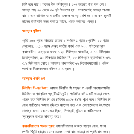
মিষ্টি হয়ে যায়। ফলের বীজ কাঁটাযুক্ত। ৫-৭ বছরেই গাছ ফল দেয়।
আমড়া গাছ ২০ থেকে ৩০ ফুট উচ্চতার হয়। সারাদেশেই আমড়া পাওয়া
যায়। তবে বরিশাল ও সাতক্ষীরা অঞ্চলে আমড়া বেশি হয়। এ ফল জুলাই
মাসের মাঝামাঝি সময় বাজারে আসে, থাকে অক্টোবর পর্যন্ত।
আমড়ার পুষ্টিগুণ
প্রতি ১০০ গ্রাম আমড়ায় রয়েছে ১ দশমিক ১ গ্রাম প্রোটিন, ১৫ গ্রাম
শ্বেতসার, ০.১০ গ্রাম স্নেহ জাতীয় পদার্থ এবং ৮০০ মাইক্রোগ্রাম
ক্যারোটিন। এছাড়াও আছে ০.২৮ মিলিগ্রাম থায়ামিন, ০.০৪ মিলিগ্রাম
রিবোফ্লাভিন, ৯২ মিলিগ্রাম ভিটামিন-সি, ৫৫ মিলিগ্রাম ক্যালসিয়াম এবং
৩.৯ মিলিগ্রাম লৌহ। আমড়ার খাদ্যশক্তি ৬৬ কিলোক্যালোরি। খনিজ
পদার্থ বা মিনারেলসের পরিমাণ ০.৬ গ্রাম ।
আমড়ার ঔষধি গুণ
ভিটামিন সি-এর উৎস:
আমড়া ভিটামিন সি সমৃদ্ধ যা একটি অত্যাবশ্যকীয়
ভিটামিন ও প্রাকৃতিক অ্যান্টিঅক্সিডেন্ট। প্রতিদিন যদি একটি আমড়া খেতে
পারেন তবে ভিটামিন সি এর চাহিদার ৩৯%-৪৯% পূরণ হবে। ভিটামিন সি
রোগ প্রতিরোধ ক্ষমতা বৃদ্ধিতে সাহায্য করে এবং কোলাজেনের উৎপাদনে
সাহায্য করে। কোলাজেন স্কিন, লিগামেন্ট, টেন্ডন ও কার্টিলেজকে
স্বাস্থ্যবান রাখতে সাহায্য করে।
ক্যালসিয়ামের অভাব পূরণ:
ক্যালসিয়ামের অভাবে হাড়ের রোগ, মাংস
পেশীর খিঁচুনি ছাড়াও যেসব সমস্যা দেখা যায় আমড়া তা প্রতিরোধ করে।