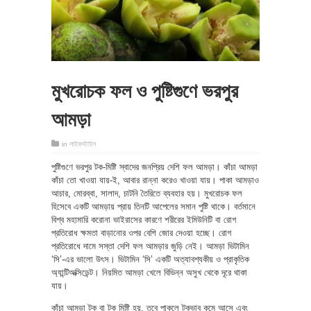
মুখরোচক ফল ও পুষ্টিগুণে ভরপুর
আমড়া
in
লাইফস্টাইল
পুষ্টিগুণে ভরপুর টক-মিষ্টি স্বাদের জনপ্রিয় দেশি ফল আমড়া। কাঁচা আমড়া
কাঁচা তো খাওয়া যায়-ই, আবার রান্না করেও খাওয়া যায়। পাকা আমড়াও
আচার, মোরব্বা, সালাদ, চাটনি তৈরিতে ব্যবহার হয়। মুখরোচক ফল
হিসেবে একটি আমড়ায় প্রায় তিনটি আপেলের সমান পুষ্টি থাকে। বর্তমানে
বিশ্ব মহামারি করোনা ভাইরাসের কারণে শরীরের ইমিউনিটি বা রোগ
প্রতিরোধ ক্ষমতা বাড়ানোর ওপর বেশি জোর দেওয়া হচ্ছে। রোগ
প্রতিরোধে দামে সস্তা দেশি ফল আমড়ার জুড়ি নেই। আমড়া ভিটামিন
‘সি’-এর ভালো উৎস। ভিটামিন ‘সি’ একটি অত্যাবশ্যকীয় ও প্রাকৃতিক
অ্যান্টিঅক্সিডেন্ট। নিয়মিত আমড়া খেলে বিভিন্ন অসুখ থেকে দূরে থাকা
যায়।
কাঁচা আমড়া টক বা টক মিষ্টি হয়, তবে পাকলে টকভাব কমে আসে এবং