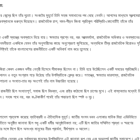
তা:
র কেন্দ্রে ছিল তাঁর দৃঢ়তা। সংকটের মুহূর্তে তিনি সহজ সমাধানের পথ বেছে নেননি। আপসের মাধ্যমে স্বল্পমেয়া
াদি অবস্থানকে গুরুত্ব দিয়েছেন। রাজনৈতিক চাপ, দমন-পীড়ন কিংবা প্রতিকূল পরিস্থিতি-কোনোটিই তাঁকে তাঁর
 একটি স্বতন্ত্র অবস্থানে নিয়ে যায়। ক্ষমতার প্রশ্নে নয়, বরং আত্মমর্যাদা, রাজনৈতিক অধিকার ও অবস্থানের
নীয়তা একদিকে যেমন তাঁর অনুসারীদের কাছে অনুপ্রেরণা জুগিয়েছে, অন্যদিকে তীব্র রাজনৈতিক বিরোধও সৃষ্
িষ্ট্যই তাঁকে বাংলাদেশের রাজনীতিতে একটি অনিবার্য নাম করে তুলেছে।
িয়া কেবল একজন দলীয় নেত্রী হিসেবে সীমাবদ্ধ ছিলেন না। তিনি হয়ে উঠেছিলেন একটি সময়ের প্রতিচ্ছবি।
দোলন ও নতুন সংগ্রাম গড়ে উঠেছে তাঁর উপস্থিতিকে কেন্দ্র করে। গণতন্ত্র, ক্ষমতার ভারসাম্য, রাজনৈতিক
 আলোচনা ও সংঘাত-তার বড় অংশেই তাঁর নাম উচ্চারিত হয়েছে।
াজনীতি ছিল সংঘাতপূর্ণ, সমাজ ছিল বিভক্ত, এবং রাষ্ট্র কাঠামো ছিল চাপের মুখে। এই বাস্তবতার মধ্যেই ত
ন। সহজ পথে নয়, বরং কণ্টকাকীর্ণ পথেই তাঁর পদচারণা ছিল স্পষ্ট ও দৃঢ়।
াংলাদেশ প্রত্যক্ষ করেছে ব্যতিক্রমী ও ঐতিহাসিক মুহূর্ত। জাতীয় সংসদ ভবন এলাকার মানিক মিয়া এভিনিউতে
িতে অনুষ্ঠিত জানাযা ছিল শুধু একটি ধর্মীয় আনুষ্ঠানিকতা নয়; এটি ছিল জাতির সম্মিলিত শ্রদ্ধা ও স্মরণের
র সঙ্গে মিশে ছিল অসংখ্য মানুষের নীরব প্রার্থনা, দীর্ঘশ্বাস ও আবেগ।
ক নেতৃবৃন্দ এবং সর্বস্তরের মানুষের উপস্থিতিতে এই জানাযা রূপ নেয় এক অভূতপূর্ব জাতীয় সমাবেশে। এই