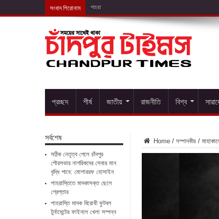
সংবাদ শিরোনাম
শাহরাস্তিতে মাদকাসক্ত ছেলে গ্র
প্রচ্ছদ
শীর্ষ
জাতীয়
রাজনীতি
বিশ্ব
সারা
সর্বশেষ
Home
/
সম্পাদকীয়
/
মাহাকাল
সঠিক নেতৃত্ব পেলে চাঁদপুর
পৌরসভার নাগরিকদের সেবার মান
বৃদ্ধি পাবে: মোশাররফ হোসাইন
শাহরাস্তিতে মাদকাসক্ত ছেলে
গ্রেপ্তার
শাহরাস্তি মাদক বিরোধী ফুটবল
টুর্নামেন্টের ফাইনাল খেলা সম্পন্ন