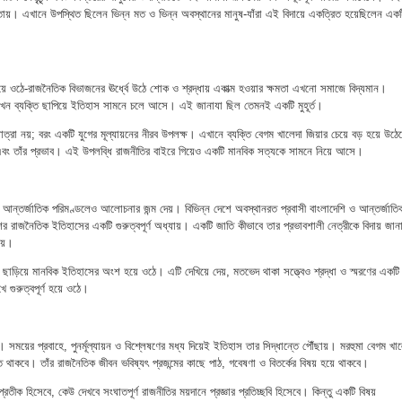
তায়। এখানে উপস্থিত ছিলেন ভিন্ন মত ও ভিন্ন অবস্থানের মানুষ-যাঁরা এই বিদায়ে একত্রিত হয়েছিলেন একট
ট হয়ে ওঠে-রাজনৈতিক বিভাজনের ঊর্ধ্বে উঠে শোক ও শ্রদ্ধায় একাত্ম হওয়ার ক্ষমতা এখনো সমাজে বিদ্যমান।
ছে, যখন ব্যক্তি ছাপিয়ে ইতিহাস সামনে চলে আসে। এই জানাযা ছিল তেমনই একটি মুহূর্ত।
রা নয়; বরং একটি যুগের মূল্যায়নের নীরব উপলক্ষ। এখানে ব্যক্তি বেগম খালেদা জিয়ার চেয়ে বড় হয়ে উঠে
এবং তাঁর প্রভাব। এই উপলব্ধি রাজনীতির বাইরে গিয়েও একটি মানবিক সত্যকে সামনে নিয়ে আসে।
য়ে আন্তর্জাতিক পরিমণ্ডলেও আলোচনার জন্ম দেয়। বিভিন্ন দেশে অবস্থানরত প্রবাসী বাংলাদেশি ও আন্তর্জাতি
ের রাজনৈতিক ইতিহাসের একটি গুরুত্বপূর্ণ অধ্যায়। একটি জাতি কীভাবে তার প্রভাবশালী নেত্রীকে বিদায় জানা
ায়।
মা ছাড়িয়ে মানবিক ইতিহাসের অংশ হয়ে ওঠে। এটি দেখিয়ে দেয়, মতভেদ থাকা সত্ত্বেও শ্রদ্ধা ও স্মরণের একটি
ে গুরুত্বপূর্ণ হয়ে ওঠে।
 সময়ের প্রবাহে, পুনর্মূল্যায়ন ও বিশ্লেষণের মধ্য দিয়েই ইতিহাস তার সিদ্ধান্তে পৌঁছায়। মরহুমা বেগম খা
াহত থাকবে। তাঁর রাজনৈতিক জীবন ভবিষ্যৎ প্রজন্মের কাছে পাঠ, গবেষণা ও বিতর্কের বিষয় হয়ে থাকবে।
রতীক হিসেবে, কেউ দেখবে সংঘাতপূর্ণ রাজনীতির ময়দানে প্রজ্ঞার প্রতিচ্ছবি হিসেবে। কিন্তু একটি বিষয়