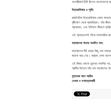
অনস্বীকার্য-তিনি ছিলেন বাংলাদেশের র
উত্তরাধিকার ও স্মৃতি:
রাজনৈতিক উত্তরাধিকার কেবল ক্ষমতার
দৃষ্টিকোণ থেকে বহুমাত্রিক। তাঁর জী
প্রয়োজন, এবং ইতিহাস কীভাবে ব্যক্ত
এই প্রশ্নগুলোই তাঁকে সমসাময়িক রাজ
মহাকালের পাতায় অমলিন নাম:
মাহাকালের দীর্ঘ ধারায় কিছু নাম সময়
জায়গা করে নেয়। মরহুমা বেগম খাল
এই বিদায় কোনো চূড়ান্ত সমাপ্তি নয
প্রতীক হিসেবে তাঁর নাম মহাকালের পা
মুসাদ্দেক আল আকিব
লেখক ও গণমাধ্যমকর্মী