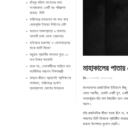
চাঁদপুর মহিলা সাংসদের ভবন
সংস্কারসহ একটি বড় পরিকল্পনা
রয়েছে: ডিসি
ফরিদগঞ্জে চলাচলের পথ বন্ধ করে
জোরপূর্বক ইমারত নির্মাণের চেষ্টা
মতলবে সাজাপ্রাপ্ত ৯ মামলার
আসামী ঢাকা থেকে গ্রেফতার
হাইমচরে চারাগাছ ও খেলোয়াড়দের
মাঝে জার্সি বিতরণ
কচুয়ায় প্রবাসীর বসতঘর পুড়ে ১০
লাখ টাকার ক্ষয়ক্ষতি
মাহাকালের পাতায় 
মঞ্চে নয়, নেতাকর্মীদের সারিতে বসে
মতবিনিময় করলেন শিক্ষামন্ত্রী
​বাস্তব জীবনে প্রয়োগই প্রশিক্ষণের
in
সম্পাদকীয়
,
বিশেষ সংবাদ
সার্থকতা, ফরিদগঞ্জে দুর্যোগ
বাংলাদেশের রাজনৈতিক ইতিহাসে কিছু ব্
ব্যবস্থাপনা কোর্সের উদ্বোধন
যেমন স্মরণীয়, তেমনি একটি যুগ, একট
অন্তর্ভুক্ত-যাঁর নাম উচ্চারিত হলে
আসে।
তাঁর রাজনৈতিক জীবন সহজ ছিল না, মসৃণ
পথচলায় তিনি নিজেকে প্রতিষ্ঠিত করেছ
কখনো উপেক্ষার সুযোগ দেয়নি।