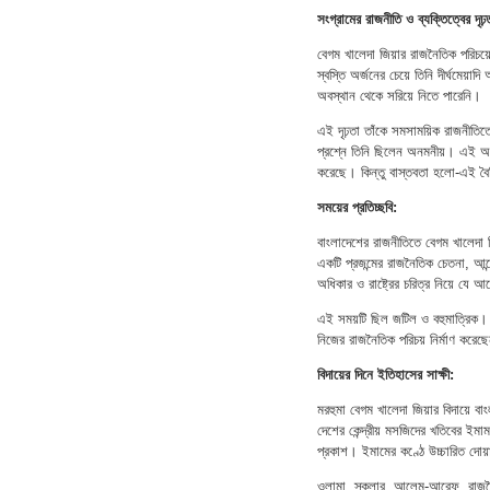
সংগ্রামের রাজনীতি ও ব্যক্তিত্বের দৃঢ়
বেগম খালেদা জিয়ার রাজনৈতিক পরিচয়ে
স্বস্তি অর্জনের চেয়ে তিনি দীর্ঘমেয়
অবস্থান থেকে সরিয়ে নিতে পারেনি।
এই দৃঢ়তা তাঁকে সমসাময়িক রাজনীতিতে
প্রশ্নে তিনি ছিলেন অনমনীয়। এই অনম
করেছে। কিন্তু বাস্তবতা হলো-এই বৈশ
সময়ের প্রতিচ্ছবি:
বাংলাদেশের রাজনীতিতে বেগম খালেদা জ
একটি প্রজন্মের রাজনৈতিক চেতনা, আন্
অধিকার ও রাষ্ট্রের চরিত্র নিয়ে যে
এই সময়টি ছিল জটিল ও বহুমাত্রিক। র
নিজের রাজনৈতিক পরিচয় নির্মাণ করেছে
বিদায়ের দিনে ইতিহাসের সাক্ষী:
মরহুমা বেগম খালেদা জিয়ার বিদায়ে ব
দেশের কেন্দ্রীয় মসজিদের খতিবের ইমামত
প্রকাশ। ইমামের কণ্ঠে উচ্চারিত দোয়া
ওলামা, স্কলার, আলেম-আরেফ, রাজনৈতি