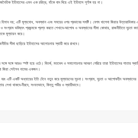
াজনৈতিক ইতিহাসের এমন এক চরিত্র, যাঁকে বাদ দিয়ে এই ইতিহাস পূর্ণাঙ্গ হয় না।
 হিসাব নয়; এটি মূল্যবোধ, অবস্থান এবং সময়ের ওপর প্রভাবের সমষ্টি। বেগম খালেদা জিয়ার উত্তরাধিকার
বন ও সংগ্রাম ভবিষ্যৎ প্রজন্মকে প্রশ্ন করতে শেখাবে-আপোষ ও অবস্থানের সীমা কোথায়, রাজনীতিতে দৃঢ়তা কত
িকে মূল্যায়ন করে।
নীতির সীমা ছাড়িয়ে ইতিহাসের আলোচনায় স্থায়ী করে রাখবে।
ের সঙ্গে সঙ্গে আরও স্পষ্ট হয়ে ওঠে। বিতর্ক, মতভেদ ও সমালোচনার আবরণ পেরিয়ে তারা ইতিহাসের পাতায় স্থায়
েদা জিয়া সেইসব নামের একজন।
়; বরং এটি একটি অধ্যায়ের ইতি টেনে নতুন করে মূল্যায়নের সূচনা। সংগ্রাম, দৃঢ়তা ও আপোষহীন অবস্থানের
তায় লেখা থাকবে-নীরবে, সংযতভাবে, কিন্তু গভীর ও স্থায়ীভাবে।