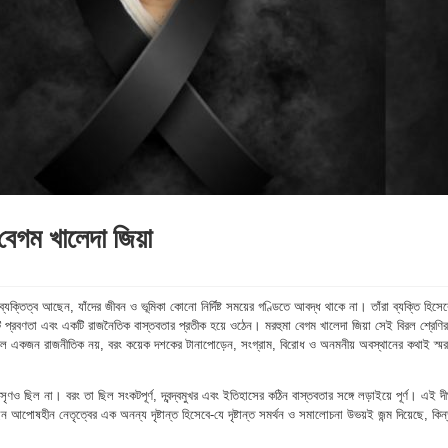
বেগম খালেদা জিয়া
যক্তিত্ব আছেন, যাঁদের জীবন ও ভূমিকা কোনো নির্দিষ্ট সময়ের গণ্ডিতে আবদ্ধ থাকে না। তাঁরা ব্যক্তি হিসেব
ি প্রবণতা এবং একটি রাজনৈতিক বাস্তবতার প্রতীক হয়ে ওঠেন। মরহুমা বেগম খালেদা জিয়া সেই বিরল শ্রেণির
 কেবল একজন রাজনীতিক নয়, বরং কয়েক দশকের টানাপোড়েন, সংগ্রাম, বিরোধ ও অনমনীয় অবস্থানের কথাই স্ম
ও ছিল না। বরং তা ছিল সংকটপূর্ণ, দ্বন্দ্বমুখর এবং ইতিহাসের কঠিন বাস্তবতার সঙ্গে লড়াইয়ে পূর্ণ। এই দীর
েন আপোষহীন নেতৃত্বের এক অনন্য দৃষ্টান্ত হিসেবে-যে দৃষ্টান্ত সমর্থন ও সমালোচনা উভয়ই জন্ম দিয়েছে, কিন্