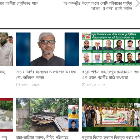
 নিয়ে পরকীয়া প্রেমিকের সাথে
প্রধানমন্ত্রীর উদ্যোগগুলো কোটি পরিবারের সমৃদ্ধি
আসবে: উপদেষ্টা মাহদী আমিন
চ্চু
সাচার ডিগ্রি কলেজের ভারপ্রাপ্ত অধ্যক্ষ
কচুয়া পশ্চিম সহদেবপুরে চেয়ারম্যান পদে
মো. জহিরুল আলম
এক ডজন প্রার্থীর মাঠে তৎপরতা
আগস্ট 2, 2026
আগস্ট 2, 2026
 বালু
চাচা-ভাতিজা আটক, নীরিহ পরিবারের
কচুয়ায় বিতারা দুভাগে বিভক্ত করার দাব