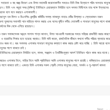
সহায়তা ও বহু বস্ত্র বিতরণ এবং বিগত মহামারী করোনাকালীন সময়েও তিনি নিজ উদ্যোগে গরিব অসহায় মানুষ
ন। তিনি ৭নং কচুয়া সদর (দক্ষিন) ইউনিয়নে চেয়ারম্যান নির্বাচিত হলে দলমত নির্বিশেষে তার পক্ষে উন্নয়নের
ারবেন বলে মনে করছেন এলাকাবাসী।
হছানুল হক মিলন ও বিএনপির কেন্দ্রীয় কমিটির সদস্য নাাজমুন নাহার বেবীর বিশ্বস্ত ও স্নেহভাজন তরুন
 যুবদলের সভাপতি পদে দায়িত্ব পালন করায় এবং দলের দূর্দিনে দলীয় নেতাকর্মী ও সাধারণ মানুষের পাশে থাক
নসমর্থনের দিক থেকে এগিয়ে রয়েছেন।
ী ও তরুন সমাজসেবক আব্দুস সালাম শান্ত জানান, বিগত আওয়ামী সরকারের সময়ে সক্রিয় রাজনীতি করার কারণ
লা ও হয়রানির শিকার হতে হয়েছে বহুবার। তিনি দাবি করেন, রাজনৈতিক জীবনে কখনো দলীয় পরিচয় ব্যবহার করে
ষ্যতেও করব না। বরং সবসময় এলাকার সাধারণ মানুষের কল্যাণে কাজ করার চেষ্টা করে যাচ্ছি । তিনি আরো বলে
ানুষের পাশে থাকতে চাই।
নিয়নের চেয়ারম্যান নির্বাচিত হলে, মাদক, সন্ত্রাস ও ইভটিজিংমুক্ত আদর্শ ইউনিয়ন গঠনে কাজ করে যাবো।
কররেও এলাকার টানে, নাড়ির টানে আমি প্রতিনিয়ত আমি এলাকার মানুষের পাশে রয়েছি। ভবিষ্যতেও চেয়ারম্য
 পাশে থাকতে চাই। এজন্য তিনি এলাকার সকল শ্রেনী পেশার মানুষের দোয়া, সমর্থন ও সু-পরামর্শ কামনা
Next: