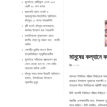
জুলাইয়ে রেমিট্যান্স এলো ২৮৫
কোটি ৯০ লাখ ডলার
জ্বালানি-গ্যাস সংকট ও
দ্রব্যমূল্যের ঊর্ধ্বগতির প্রতিবাদে
চাঁদপুরে ১১ দলের স্মারকলিপি
বৃষ্টি হলেই চাঁদপুরে জলাবদ্ধতা,
কার্যকর উদ্যোগ চায় শহরবাসী
ফ্যাসিবাদের পুনরুত্থান রোধে
জাতীয় ঐক্য দৃঢ় করতে হবে : মাহদী
আমিন
পোলট্রি মুরগির মাংসে মিলল
মানুষের কল্যানে কা
মাত্রাতিরিক্ত অ্যান্টিবায়োটিক
জুলাইয়ে শহীদদের আত্মত্যাগ বৃথা
যেতে দেওয়া হবে না: শেখ ফরিদ
in
কচুয়া
আহমেদ মানিক এমপি
চাঁদপুর সদরে মাদক বিরোধী অভিযানে
আসন্ন ইউনিয়ন পরিষদ নির্বাচনকে সাম
হামলা, ইটপাটকেল নিক্ষেপে
রয়েছেন উপজেলা যুবদলের সভাপতি ও বিশ
প্রবাসীর মৃত্যু
শান্তকে নিয়ে ইউনিয়নের প্রতিটি প
তিনি আগামী ইউনিয়ন পরিষদ নির্বাচনে 
স্থানীয় এলাকাবাসীর মতে, উপজেলা যুব
সাথে জড়িত। তিনি মসজিদ, এতিমখানা ও