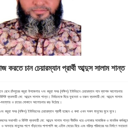
জ করতে চান চেয়ারম্যান প্রার্থী আব্দুস সালাম শান্ত
নে রেখে চাঁদপুরের কচুয়া উপজেলার ৭নং কচুয়া সদর (দক্ষিন) ইউনিয়নে চেয়ারম্যান পদে ব্যাপক আলোচনায়
িষ্ট ব্যবসায়ী মো: আব্দুস সালাম শান্ত। নির্বাচনকে ঘিরে যুবনেতা ও তরুন ব্যবসায়ী মো: আব্দুস সালাম
াড়া-মহল্লায় ও চায়ের দোকানে আলোচনার ঝড় উঠেছে।
৭নং কচুয়া সদর (দক্ষিন) ইউনিয়নের চেয়ারম্যান প্রার্থী হচ্ছেন এ কথা এখন সকল মানুষের মুখে মুখে।
দলের সভাপতি ও বিশিষ্ট ব্যবসায়ী মো: আব্দুস সালাম শান্ত দীর্ঘদিন ধরে এলাকার সামাজিক ও মানবিক কর্মকান্ড
 অসহায় মানুষের পাশে দাঁড়ানোর পাশাপাশি বহু এতিম মেয়ের বিয়ে এবং দরিদ্র পরিবারের ঘর নির্মাণে সহায়তা