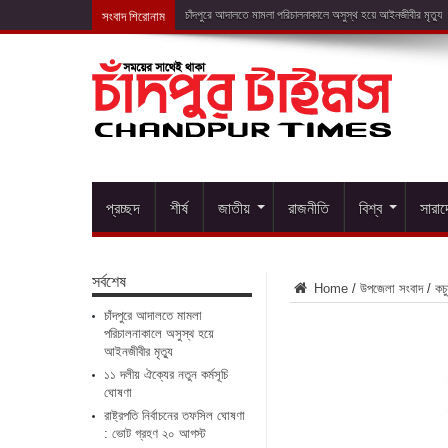
সংবাদ শিরোনাম
১১ দলীয় ঐক্য
প্রচ্ছদ
শীর্ষ
জাতীয়
রাজনীতি
বিশ্ব
সারা
সর্বশেষ
Home
/
উপজেলা সংবাদ
/
কচু
চাঁদপুরে আদালতে মামলা
পরিচালনাকালে অসুস্থ হয়ে
আইনজীবীর মৃত্যু
১১ দলীয় ঐক্যের নতুন কর্মসূচি
ঘোষণা
রাষ্ট্রপতি নির্বাচনের তফসিল ঘোষণা
: ভোট গ্রহণ ২০ আগস্ট