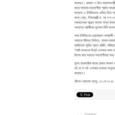
করেছেন। রমজান ও ঈদে খাদ্যসামগ্রী 
মাঝে সাহায্য-সহযোগীতা প্রদান করেছে
মাধ্যমে এ ইউনিয়নকে এগিয়ে নিতে প
জানা গেছে, শিক্ষামন্ত্রী ড. আ ন ম এ
সমাজসেবক আব্দুস সালাম শান্ত উপজেলা
অন্যান্য প্রার্থীদের তুলনায় তিনি জ
সদর ইউনিয়নের চেয়ারম্যান পদপ্রার্থ
আমাকে বিভিন্ন নির্যাতন, হামলা-মাম
ব্যক্তিগত সুবিধা গ্রহণ করিনি, ভবি
“আমি দলমতের উর্দ্বে এলাকার সকল ম
বিশেষ করে সকলের সহযোগীতায় সদর ইউ
মুলত ব্যবসায়ীক কাজে ঢাকায় বসবাস 
হই বা না হই এলাকার সাধারণ মানুষের
করেছেন।
জিসান আহমেদ নান্নু, ১৩ মে ২০২৬
Previous: