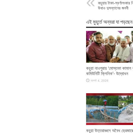
কচুয়ায় টাকা-স্বর্ণালংকার
উধাও দুসন্তানের জননী
এই মুহূর্তে অন্যরা যা পড়ছেন
কচুয়া নাওপুরায় ‘মোস্তফা কামাল বা
কমিউনিটি ক্লিনিক’- উদ্বোধন
আগস্ট 4, 2026
কচুয়া উত্তরাঞ্চলে অবৈধ ড্রেজারে