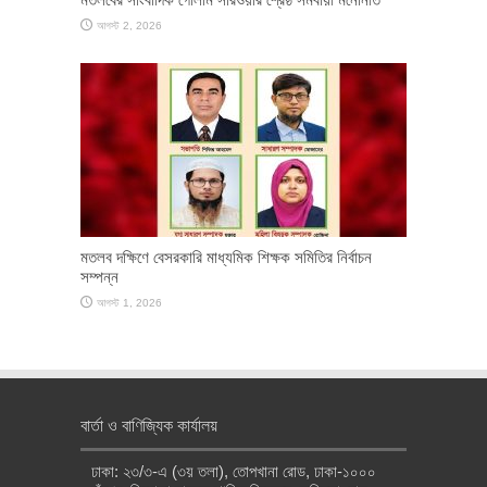
আগস্ট 2, 2026
মতলব দক্ষিণে বেসরকারি মাধ্যমিক শিক্ষক সমিতির নির্বাচন
সম্পন্ন
আগস্ট 1, 2026
বার্তা ও বাণিজ্যিক কার্যালয়
ঢাকা: ২৩/৩-এ (৩য় তলা), তোপখানা রোড, ঢাকা-১০০০