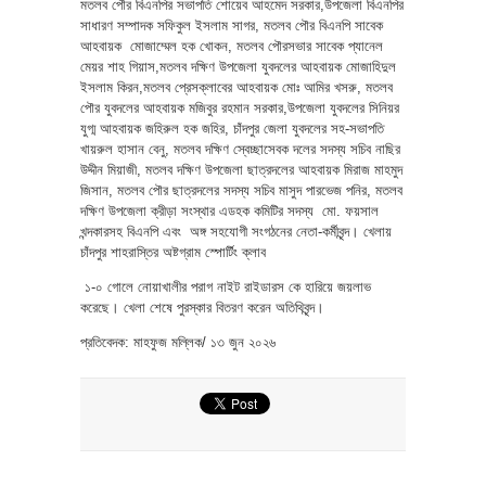
মতলব পৌর বিএনপির সভাপতি শোয়েব আহমেদ সরকার,উপজেলা বিএনপির
সাধারণ সম্পাদক সফিকুল ইসলাম সাগর, মতলব পৌর বিএনপি সাবেক
আহবায়ক মোজাম্মেল হক খোকন, মতলব পৌরসভার সাবেক প্যানেল
মেয়র শাহ গিয়াস,মতলব দক্ষিণ উপজেলা যুবদলের আহবায়ক মোজাহিদুল
ইসলাম কিরন,মতলব প্রেসক্লাবের আহবায়ক মোঃ আমির খসরু, মতলব
পৌর যুবদলের আহবায়ক মজিবুর রহমান সরকার,উপজেলা যুবদলের সিনিয়র
যুগ্ম আহবায়ক জহিরুল হক জহির, চাঁদপুর জেলা যুবদলের সহ-সভাপতি
খায়রুল হাসান বেনু, মতলব দক্ষিণ স্বেচ্ছাসেবক দলের সদস্য সচিব নাছির
উদ্দীন মিয়াজী, মতলব দক্ষিণ উপজেলা ছাত্রদলের আহবায়ক মিরাজ মাহমুদ
জিসান, মতলব পৌর ছাত্রদলের সদস্য সচিব মাসুদ পারভেজ পনির, মতলব
দক্ষিণ উপজেলা ক্রীড়া সংস্থার এডহক কমিটির সদস্য মো. ফয়সাল
খন্দকারসহ বিএনপি এবং অঙ্গ সহযোগী সংগঠনের নেতা-কর্মীবৃন্দ। খেলায়
চাঁদপুর শাহরাস্তির অষ্টগ্রাম স্পোর্টিং ক্লাব
১-০ গোলে নোয়াখালীর পরাগ নাইট রাইডারস কে হারিয়ে জয়লাভ
করেছে। খেলা শেষে পুরস্কার বিতরণ করেন অতিথিবৃন্দ।
প্রতিবেদক: মাহফুজ মল্লিক/ ১৩ জুন ২০২৬