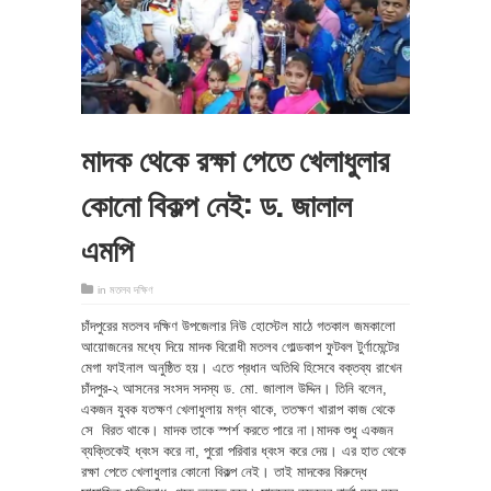
মাদক থেকে রক্ষা পেতে খেলাধুলার
কোনো বিকল্প নেই: ড. জালাল
এমপি
in
মতলব দক্ষিণ
চাঁদপুরের মতলব দক্ষিণ উপজেলার নিউ হোস্টেল মাঠে গতকাল জমকালো
আয়োজনের মধ্যে দিয়ে মাদক বিরোধী মতলব গোল্ডকাপ ফুটবল টুর্ণামেন্টের
মেগা ফাইনাল অনুষ্ঠিত হয়। এতে প্রধান অতিথি হিসেবে বক্তব্য রাখেন
চাঁদপুর-২ আসনের সংসদ সদস্য ড. মো. জালাল উদ্দিন। তিনি বলেন,
একজন যুবক যতক্ষণ খেলাধুলায় মগ্ন থাকে, ততক্ষণ খারাপ কাজ থেকে
সে বিরত থাকে। মাদক তাকে স্পর্শ করতে পারে না।মাদক শুধু একজন
ব্যক্তিকেই ধ্বংস করে না, পুরো পরিবার ধ্বংস করে দেয়। এর হাত থেকে
রক্ষা পেতে খেলাধুলার কোনো বিকল্প নেই। তাই মাদকের বিরুদ্ধে