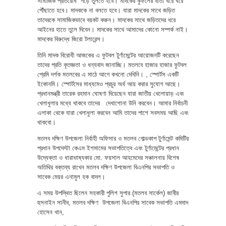
সামাজিক প্রতিরোধ গড়ে তুলতে হবে। মাদকের কুফলের বার্তা ঘরে ঘরে
পৌঁছাতে হবে। মাদককে না বলতে হবে। যারা মাদকের সাথে জড়িত
তাদেরকে সামাজিকভাবে বয়কট করুন। মাদকের সাথে জড়িতদের ধরে
আইনের হাতে তুলে দিবেন। মাদকের সাথে আমাদের কোনো সম্পর্ক নাই।
মাদকের বিরুদ্ধে জিরো টলারেন্স।
তিনি মাদক বিরোধী আজকের এ ফুটবল টুর্ণামেন্টের আয়োজনটি করেছেন
তাদের প্রতি কৃতজ্ঞতা ও ধন্যবাদ জানাচ্ছি। মতলবে হাজার হাজার ফুটবল
প্রেমি দর্শক মতলবের এ মাঠে আগে কখনো দেখিনি। , স্পোর্টস একটি
ইকোনমি। স্পোর্টসের মাধ্যমেও প্রচুর অর্থ আয় করার সুযোগ আছে।
প্রধানমন্ত্রী তারেক রহমান ঘোষণা দিয়েছেন যারা জাতীয় খেলোয়াড় এবং
খেলাধুলার মধ্যে থাকবে তাদের দেখাশোনা উনি করবেন। আমার নির্বাচনী
এলাকা থেকে যারা খেলাধুলা করবেন আমি তাদের পাশে সবসময় আছি এবং
থাকবো।
মতলব দক্ষিণ উপজেলা নির্বাহী অফিসার ও মতলব গোল্ডকাপ টুর্ণামেন্ট কমিটির
প্রধান উপদেস্টা কেএম ইশমামের সভাপতিত্বে এবং টুর্ণামেন্টের প্রধান
উদ্যেক্তা ও ধারাভাষ্যকার মো. ফয়সাল আহমেদের সঞ্চালনায় বিশেষ
অতিথির বক্তব্য রাখেন মতলব দক্ষিণ উপজেলা বিএনপির সভাপতি ও
সাবেক মেয়র এনামুল হক বাদল।
এ সময় উপস্থিত ছিলেন সহকারী পুলিশ সুপার (মতলব সার্কেল) জাবীর
হুসনাইন সানীব, মতলব দক্ষিণ উপজেলা বিএনপির সাবেক সভাপতি এমদাদ
হোসেন খান,