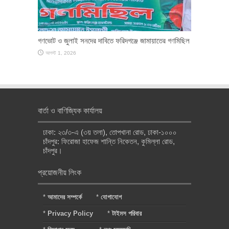
গণভোট ও জুলাই সনদের দাবিতে ফরিদগঞ্জে জামায়াতের গণমিছিল
আগস্ট 1, 2026
বার্তা ও বাণিজ্যিক কার্যালয়
ঢাকা: ২৩/৩-এ (৩য় তলা), তোপখানা রোড, ঢাকা-১০০০
চাঁদপুর: ফিরোজা হাফেজ শান্তি নিকেতন, কুমিল্লা রোড,
চাঁদপুর।
প্রয়োজনীয় লিংক
*
আমাদের সম্পর্কে
*
যোগাযোগ
*
Privacy Policy
*
টাইমস পরিবার