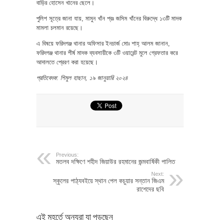
বাড়ির হোসেন খানের ছেলে।
পুলিশ সূত্রে জানা যায়, মামুন খাঁন প্রঃ জসিম খাঁনের বিরুদ্ধে ১৩টি মাদক
মামলা চলমান রয়েছে।
এ বিষয়ে ফরিদগঞ্জ থানার অফিসার ইনচার্জ মোঃ শাহ্ আলম জানান,
ফরিদগঞ্জ থানার শীর্ষ মাদক ব্যবসায়ীকে ৩টি ওয়ারেন্ট মুলে গ্রেফতার করে
আদালতে প্রেরণ করা হয়েছে।
প্রতিবেদক: শিমুল হাছান, ১৯ জানুয়ারি ২০২৪
Previous:
মতলব দক্ষিণে শহীদ জিয়াউর রহমানের জন্মবার্ষিকী পালিত
Next:
স্কুলের পাঠ্যবইয়ে স্থান পেল কচুয়ার সন্তান জিএম
রাশেদের ছবি
এই মুহূর্তে অন্যরা যা পড়ছেন