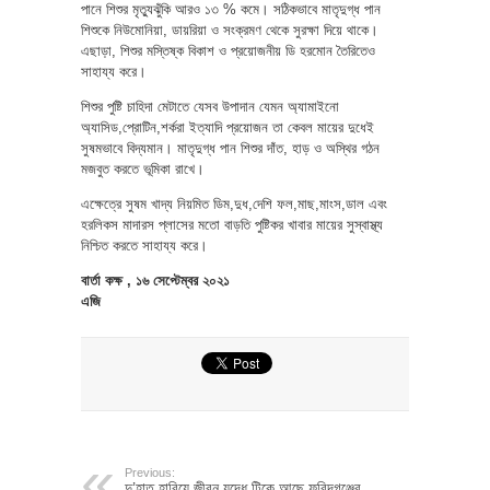
পানে শিশুর মৃত্যুঝুঁকি আরও ১৩ % কমে। সঠিকভাবে মাতৃদুগ্ধ পান
শিশুকে নিউমোনিয়া, ডায়রিয়া ও সংক্রমণ থেকে সুরক্ষা দিয়ে থাকে।
এছাড়া, শিশুর মস্তিষ্ক বিকাশ ও প্রয়োজনীয় ডি হরমোন তৈরিতেও
সাহায্য করে।
শিশুর পুষ্টি চাহিদা মেটাতে যেসব উপাদান যেমন অ্যামাইনো
অ্যাসিড,প্রোটিন,শর্করা ইত্যাদি প্রয়োজন তা কেবল মায়ের দুধেই
সুষমভাবে বিদ্যমান। মাতৃদুগ্ধ পান শিশুর দাঁত, হাড় ও অস্থির গঠন
মজবুত করতে ভূমিকা রাখে।
এক্ষেত্রে সুষম খাদ্য নিয়মিত ডিম,দুধ,দেশি ফল,মাছ,মাংস,ডাল এবং
হরলিকস মাদারস প্লাসের মতো বাড়তি পুষ্টিকর খাবার মায়ের সুস্বাস্থ্য
নিশ্চিত করতে সাহায্য করে।
বার্তা কক্ষ , ১৬ সেপ্টেম্বর ২০২১
এজি
Previous:
দু’হাত হারিয়ে জীবন যুদ্ধে টিকে আছে ফরিদগঞ্জের