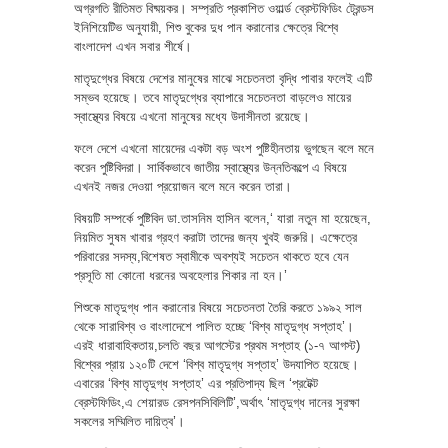
অগ্রগতি রীতিমত বিষ্ময়কর। সম্প্রতি প্রকাশিত ওয়ার্ল্ড ব্রেস্টফিডিং ট্রেন্ডস
ইনিশিয়েটিভ অনুযায়ী, শিশু বুকের দুধ পান করানোর ক্ষেত্রে বিশ্বে
বাংলাদেশ এখন সবার শীর্ষে।
মাতৃদুগ্ধের বিষয়ে দেশের মানুষের মাঝে সচেতনতা বৃদ্ধি পাবার ফলেই এটি
সম্ভব হয়েছে। তবে মাতৃদুগ্ধের ব্যাপারে সচেতনতা বাড়লেও মায়ের
স্বাস্থ্যের বিষয়ে এখনো মানুষের মধ্যে উদাসীনতা রয়েছে।
ফলে দেশে এখনো মায়েদের একটা বড় অংশ পুষ্টিহীনতায় ভুগছেন বলে মনে
করেন পুষ্টিবিদরা। সার্বিকভাবে জাতীয় স্বাস্থ্যের উন্নতিকল্পে এ বিষয়ে
এখনই নজর দেওয়া প্রয়োজন বলে মনে করেন তারা।
বিষয়টি সম্পর্কে পুষ্টিবিদ ডা.তাসনিম হাসিন বলেন,‘ যারা নতুন মা হয়েছেন,
নিয়মিত সুষম খাবার গ্রহণ করাটা তাদের জন্য খুবই জরুরি। এক্ষেত্রে
পরিবারের সদস্য,বিশেষত স্বামীকে অবশ্যই সচেতন থাকতে হবে যেন
প্রসূতি মা কোনো ধরনের অবহেলার শিকার না হন।’
শিশুকে মাতৃদুগ্ধ পান করানোর বিষয়ে সচেতনতা তৈরি করতে ১৯৯২ সাল
থেকে সারাবিশ্ব ও বাংলাদেশে পালিত হচ্ছে ‘বিশ্ব মাতৃদুগ্ধ সপ্তাহ’।
এরই ধারাবাহিকতায়,চলতি বছর আগস্টের প্রথম সপ্তাহ (১-৭ আগস্ট)
বিশ্বের প্রায় ১২০টি দেশে ‘বিশ্ব মাতৃদুগ্ধ সপ্তাহ’ উদযাপিত হয়েছে।
এবারের ‘বিশ্ব মাতৃদুগ্ধ সপ্তাহ’ এর প্রতিপাদ্য ছিল ‘প্রটেক্ট
ব্রেস্টফিডিং,এ শেয়ারড রেসপনসিবিলিটি’,অর্থাৎ ‘মাতৃদুগ্ধ দানের সুরক্ষা
সকলের সম্মিলিত দায়িত্ব’।