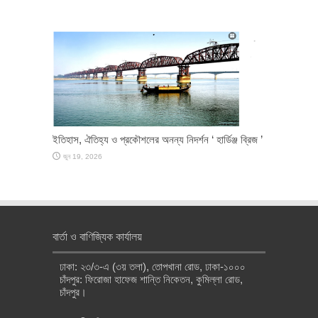
ইতিহাস, ঐতিহ্য ও প্রকৌশলের অনন্য নিদর্শন ‘ হার্ডিঞ্জ ব্রিজ ’
জুন 19, 2026
বার্তা ও বাণিজ্যিক কার্যালয়
ঢাকা: ২৩/৩-এ (৩য় তলা), তোপখানা রোড, ঢাকা-১০০০
চাঁদপুর: ফিরোজা হাফেজ শান্তি নিকেতন, কুমিল্লা রোড,
চাঁদপুর।