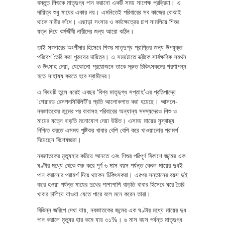
বস্তুত শিশুকে মাতৃদুগ্ধ পান করানো একটি সময় সাপেক্ষ প্রক্রিয়া। এ
দায়িত্ব শুধু মায়ের একার নয়। এমনিতেই পরিবারের সব কাজের বোঝাই
থাকে নারীর কাঁধে। এছাড়া সংসার ও কর্মক্ষেত্রের চাপ সামলিয়ে শিশুর
যত্ন নিয়ে কর্মজীবী নারীদের জন্য আরো কঠিন।
তাই সংসারের অংশীদার হিসেবে শিশুর মাতৃদুগ্ধ প্রাপ্তির জন্য উপযুক্ত
পরিবেশ তৈরি করা পুরুষের দায়িত্ব। এ সময়টাতে স্ত্রীকে সার্বক্ষণিক সমর্থন
ও উৎসাহ দেয়া, যেকোনো প্রয়োজনে তাকে দ্রুত চিকিৎসকদের শরণাপন্ন
হতে সাহায্য করতে হবে স্বামীদের।
এ বিষয়টি তুলে ধরেই এবছর ‘বিশ্ব মাতৃদুগ্ধ সপ্তাহ’এর প্রতিপাদ্যে
‘শেয়ারড রেসপনসিবিলিটি’র প্রতি আলোকপাত করা হয়েছে। আসলে-
নবজাতকের জন্মের পর বাবাসহ পরিবারের অন্যান্য সদস্যদেরও শিশু ও
মায়ের যত্নে বাড়তি মনোযোগ দেয়া উচিত। এসময় মায়ের সুস্বাস্থ্য
নিশ্চিত করতে এসময় পুষ্টিকর খাবার বেশি বেশি করে খাওয়ানোর পরামর্শ
দিয়েছেন বিশেষজ্ঞরা।
নবজাতকের মৃত্যুহার কমিয়ে আনতে এবং শিশুর পরিপূর্ণ বিকাশে জন্মের এক
ঘণ্টার মধ্যে থেকে শুরু করে পূর্ণ ৬ মাস বয়স পর্যন্ত কেবল মায়ের দুধই
পান করানোর পরামর্শ দিয়ে থাকেন চিকিৎসকরা। এরপর সন্তানের বয়স দুই
বছর হওয়া পর্যন্ত মায়ের দুধের পাশাপাশি বাড়তি খাবার হিসেবে ঘরে তৈরি
খাবার চালিয়ে যাওয়া যেতে পারে বলে মনে করেন তারা।
বিভিন্ন জরিপে দেখা যায়, নবজাতকের জন্মের এক ঘণ্টার মধ্যে মায়ের দুধ
পান করালে মৃত্যুর হার কমে যায় ৩১%। ৬ মাস বয়স পর্যন্ত মাতৃদুগ্ধ