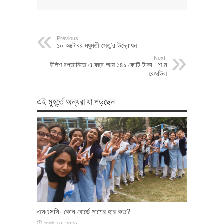
Previous:
১০ অক্টোবর মধুমতী সেতু’র উদ্বোধন
Next:
ইলিশ রপ্তানিতে এ বছর আয় ১৪১ কোটি টাকা : শ ম
রেজাউল
এই মুহূর্তে অন্যরা যা পড়ছেন
এসএসসি- কোন বোর্ডে পাশের হার কত?
আগস্ট 10, 2026