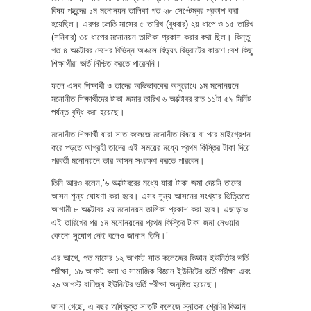
বিষয় পছন্দের ১ম মনোনয়ন তালিকা গত ২৮ সেপ্টেম্বর প্রকাশ করা
হয়েছিল। এরপর চলতি মাসের ৫ তারিখ (বুধবার) ২য় ধাপে ও ১৫ তারিখ
(শনিবার) ৩য় ধাপের মনোনয়ন তালিকা প্রকাশ করার কথা ছিল। কিন্তু
গত ৪ অক্টোবর দেশের বিভিন্ন অঞ্চলে বিদ্যুৎ বিভ্রাটের কারণে বেশ কিছু
শিক্ষার্থীরা ভর্তি নিশ্চিত করতে পারেননি।
ফলে এসব শিক্ষার্থী ও তাদের অভিভাবকের অনুরোধে ১ম মনোনয়নে
মনোনীত শিক্ষার্থীদের টাকা জমার তারিখ ৬ অক্টোবর রাত ১১টা ৫৯ মিনিট
পর্যন্ত বৃদ্ধি করা হয়েছে।
মনোনীত শিক্ষার্থী যারা সাত কলেজে মনোনীত বিষয়ে বা পরে মাইগ্রেশন
করে পড়তে আগ্রহী তাদের এই সময়ের মধ্যে প্রথম কিস্তির টাকা দিয়ে
পরবর্তী মনোনয়নে তার আসন সংরক্ষণ করতে পারবেন।
তিনি আরও বলেন,‘৬ অক্টোবরের মধ্যে যারা টাকা জমা দেয়নি তাদের
আসন শূন্য ঘোষণা করা হবে। এসব শূন্য আসনের সংখ্যার ভিত্তিতে
আগামী ৮ অক্টোবর ২য় মনোনয়ন তালিকা প্রকাশ করা হবে। এছাড়াও
এই তারিখের পর ১ম মনোনয়নের প্রথম কিস্তির টাকা জমা নেওয়ার
কোনো সুযোগ নেই বলেও জানান তিনি।’
এর আগে, গত মাসের ১২ আগস্ট সাত কলেজের বিজ্ঞান ইউনিটের ভর্তি
পরীক্ষা, ১৯ আগস্ট কলা ও সামাজিক বিজ্ঞান ইউনিটের ভর্তি পরীক্ষা এবং
২৬ আগস্ট বাণিজ্য ইউনিটের ভর্তি পরীক্ষা অনুষ্ঠিত হয়েছে।
জানা গেছে, এ বছর অধিভুক্ত সাতটি কলেজে স্নাতক শ্রেণির বিজ্ঞান