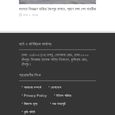
মতলবে নিয়ন্ত্রণ হারিয়ে জৈনপুর বাগানে, প্রাণে রক্ষা পেল যাত্রীরা
আগস্ট 1, 2026
বার্তা ও বাণিজ্যিক কার্যালয়
ঢাকা: ২৩/৩-এ (৩য় তলা), তোপখানা রোড, ঢাকা-১০০০
চাঁদপুর: ফিরোজা হাফেজ শান্তি নিকেতন, কুমিল্লা রোড,
চাঁদপুর।
প্রয়োজনীয় লিংক
*
আমাদের সম্পর্কে
*
যোগাযোগ
*
Privacy Policy
*
টাইমস পরিবার
*
বিজ্ঞাপন মূল্য
*
লঞ্চ সময়সূচি
*
কুকি পলিসি