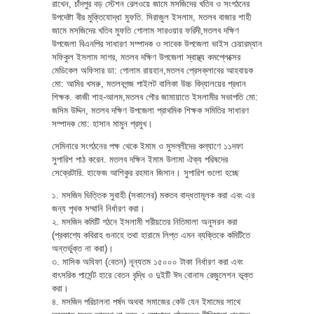
রাখেন, চাঁদপুর বড় স্টেশন রেলওয়ে জামে মসজিদের খতিব ও সংগঠনের
উপদেষ্টা বীর মুক্তিযোদ্ধা মুফতি. সিরাজুল ইসলাম, মতলব বাজার শাহী
জামে মসজিদের খতিব মুফতি গোলাম সারওয়ার ফরিদী,মতলব দক্ষিণ
উপজেলা বিএনপির সাধারণ সম্পাদক ও সাবেক উপজেলা ভাইস চেয়ারম্যান
সফিকুল ইসলাম সাগর, মতলব দক্ষিণ উপজেলা স্বাস্থ্য কমপ্লেক্সের
মেডিকেল অফিসার ডা: গোলাম রায়হান,মতলব প্রেসক্লাবের আহবায়ক
মো: আমির খসরু, মতলবগন্জ পাইলট বালিকা উচ্চ বিদ্যালয়ের প্রধান
শিক্ষক. কাজী শাহ-আলম,মতলব পৌর জামায়াতে ইসলামীর সভাপতি মো:
জসিম উদ্দিন, মতলব দক্ষিণ উপজেলা প্রাথমিক শিক্ষক সমিতির সাধারণ
সম্পাদক মো: হাসান মামুন প্রমুখ।
সেমিনারে সংগঠনের পক্ষ থেকে ইমাম ও মুসল্লীদের কল্যাণে ১১দফা
সুপারিশ পাঠ করেন. মতলব দক্ষিন ইমাম উলামা ঐক্য পরিষদের
সেক্রেটারি. হাফেজ আশিকুর রহমান জিসান। সুপারিশ গুলো হচ্ছে
১. মসজিদ ভিত্তিক সুবাহী (সকালের) মকতব বাদ্ধতামূলক করা এবং এর
জন্য পৃথক সম্মানি নির্ধারণ করা।
২. মসজিদ কমিটি গঠনে ইসলামী শরীয়তের নিতিমালা অনুসরন করা
(প্রকাশ্যে কবিরাহ গুনাহে তথা হারামে লিপ্ত এমন ব্যক্তিকে কমিটিতে
অন্তর্ভুক্ত না করা)।
৩. মাসিক অযিফা (বেতন) নূন্যতম ১৫০০০ টাকা নির্ধারণ করা এবং
বাৎসরিক পার্সেন্ট হারে বেতন বৃদ্ধি ও দুইটি ঈদ বোনাস রেজুলেশন ভূক্ত
করা।
৪. মসজিদ পরিচালনা পর্ষদ অথবা সমাজের কেউ যেন ইমামের সাথে