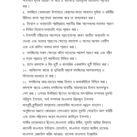
অসম্মান মূলক আচরণ না করে এ ব্যাপারে গঠনমূলক নীতিমালা প্রণয়ন
করা।
৫. মসজিদে খেদমতরত উলামায়ে কেরামের জন্য আবাসন সুবিধা ও রাষ্ট্রীয়
বিভিন্ন ভাতা প্রণোদনা ব্যাবস্থা করে তা বাস্তবায়ন করা।
৬. নিয়োগ ও অব্যাহতি প্রক্রিয়ায় স্থানীয় বিজ্ঞ আলেমদের মতামত গ্রহণ
ও লিখিত নিয়োগ-অব্যহতি পত্র প্রদান করা।
৭.ইসলামী শরীয়তের আলোকে গ্রহণযোগ্য কারণ ব্যতীত অব্যহতি না
দেওয়া এবং অবসর গ্রহণের ক্ষেত্রে কমপক্ষে ৩ মাসের আগাম নোটিশ
এবং এক কালিন অবসর ভাতা প্রধান করা।
৮. মসজিদের সকল ক্ষেত্রে খতিব সাহেবের পরামর্শ গ্রহণ করা এবং দ্বীন
ও সত্য প্রচারে পূর্ণ স্বাধীনতা নিশ্চিত করা।
৯. মাসে কমপক্ষে ৪ দিন ছুটি ও বাৎসরিক এককালিন ছুটি নিশ্চিত করা।
১০. ব্যক্তিগত কাজে বা দুনিয়াবী স্বার্থে মসজিদের আসবাবপত্র ও
স্টাফদের ব্যবহার না করা।
১১. মসজিদের আয়-ব্যয়ের স্বচ্ছ হিসাব ও জবাবদিহিতা নিশ্চিত করা।
কমপক্ষে বছরে একবার মসজিদের যাবতীয় আয়ব্যয়ের হিসাব জনসম্মুখে
পেশ করা। এসময় উপস্থিত ছিলেন সংগঠনের সাংগঠনিক সম্পাদক মুফতি
শরিফুল ইসলাম, অর্থ সম্পাদক মাওলানা রিয়াজুল ইসলাম
মাহমুদী,মুন্সীরহাট মাদ্রাসার মোহতামিম মাওলানা আব্দুল হান্নান।
অনুষ্ঠানের শুরুতে কোরআন তেলওয়াত করেন মুফতি সোয়াইব আল ফরিদী
এবং হামদ পরিবেশন করেন.মাওলানা জাহিদুল ইসলাম।
সার্বিক তত্বাবধানে ছিলেন,মাওলানা নাছির উদ্দীন, মুফতি আরিফ বিল্লাহ
কাসেমী মাওলানা ইলিয়াস হোসাইন, মাওলানা শায়াত জামিল,হাফেজ
মাওলানা রেজাউল করিম আবরার. হাফেজ মাওলানা ইব্রাহিম