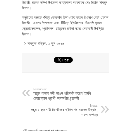
মিয়াজী, মতলব দক্ষিণ উপজেলা ছাত্রদলের আহবায়ক মোঃ মিরাজ মাহমুদ
জিসান।
অনুষ্ঠানের শুরুতে পবিত্র কোরআন তিলাওয়াত করেন বিএনপি নেতা হেলাল
মিয়াজী। এসময় উপজেলা এবং বিভিন্ন ইউনিয়নের বিএনপি যুবদল
স্বেচ্ছাসেবকদল, শ্রমিকদল ছাত্রদল মহিলা দলের নেতাকর্মী উপস্থিত
ছিলেন।
=> মাহফুজ মল্লিক, ১ জুন ২০২৬
Previous:
আনন্দ বাজার নদী ভাঙন পরিদর্শন করেন ইউপি
চেয়ারম্যান প্রার্থী আলমগীর বন্দুকসী
Next:
কচুয়ায় ব্যবসায়ী নিখোঁজের দু’দিন পর মরদেহ উদ্ধার,
দাফন সম্পন্ন
এই মুহূর্তে অন্যরা যা পড়ছেন