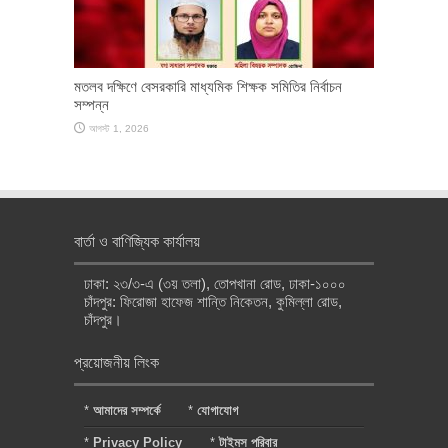
মতলব দক্ষিণে বেসরকারি মাধ্যমিক শিক্ষক সমিতির নির্বাচন
সম্পন্ন
আগস্ট 1, 2026
বার্তা ও বাণিজ্যিক কার্যালয়
ঢাকা: ২৩/৩-এ (৩য় তলা), তোপখানা রোড, ঢাকা-১০০০
চাঁদপুর: ফিরোজা হাফেজ শান্তি নিকেতন, কুমিল্লা রোড,
চাঁদপুর।
প্রয়োজনীয় লিংক
*
আমাদের সম্পর্কে
*
যোগাযোগ
*
Privacy Policy
*
টাইমস পরিবার