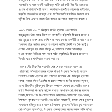
আলোচিত ও প্রভাবশালী ব্যক্তিত্ব শহীদ রাষ্ট্রপতি জিয়াউর রহমানের
৪৫তম শাহাদাতবার্ষিকী আজ। স্বাধীনতা-পরবর্তী বাংলাদেশের রাষ্ট্রগঠন,
বহুদলীয় রাজনৈতিক ব্যবস্থা এবং জাতীয়তাবাদী রাজনীতির বিকাশে তার
ভূমিকা নিয়ে এখনও রাজনৈতিক অঙ্গনে আলোচনা অব্যাহত রয়েছে।
১৯৮১ সালের ৩০ মে চট্টগ্রাম সার্কিট হাউসে এক সামরিক
অভ্যুত্থানচেষ্টার সময় নিহত হন তৎকালীন রাষ্ট্রপতি জিয়াউর রহমান।
তার মৃত্যুর চার দশকেরও বেশি সময় পরও দেশের রাজনীতিতে তার নাম ও
আদর্শকে ঘিরে সক্রিয় রয়েছে বাংলাদেশ জাতীয়তাবাদী দল (বিএনপি)।
এসময় এনামুল হক বাদল চাঁদপুর -২ আসনের সাংসদ আলহাজ্ব
ড.মো.জালাল উদ্দিনের পক্ষ থেকে শহীদ প্রেসিডেন্ট জিয়াউর রহমানের
বিদেহী আত্মার মাগফিরাত কামনা করা হয়।
মতলব পৌর বিএনপির সভাপতি মোঃ শোয়েব আহমেদ সরকারের
পরিচালনায় স্মৃতিচারণ করেন মতলব দক্ষিণ উপজেলা বিএনপির সাবেক
সভাপতি এমদাদ হোসেন খান, সাধারণ সম্পাদক মোঃ সফিকুল ইসলাম
সাগর, মতলব পৌর বিএনপির সাধারণ সম্পাদক জাকির হোসেন প্রধান,
জেলা বিএনপির মুক্তিযুদ্ধা বিষয়ক সম্পাদক মোল্লা মো.জাকির,মতলব
দক্ষিণ উপজেলা বিএনপির সাবেক সাধারণ সম্পাদক মো.মিজানুর রহমান
সরকার,মতলব পৌর বিএনপির সাবেক আহবায়ক মোজাম্মেল হক খোকন,
উপজেলা কৃষকদলের সভাপতি মোঃ হানিফ পাটোয়ারী, মতলব পৌর যুবদলের
আহবায়ক মজিবুর রহমান সরকার,উপজেলা যুবদলের সিনিয়র যুগ্ম আহবায়ক
মোঃ জহিরুল হক জহির, উপজেলা স্বেচ্ছাসেবক দলের সদস্য সচীব নাসির