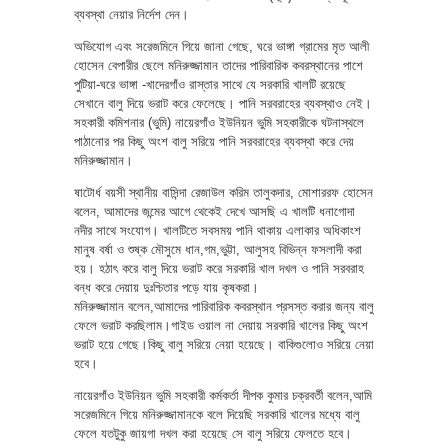
ব্যবস্থা নেয়ার নির্দেশ দেন।
অভিযোগ এবং সরেজমিনে গিয়ে জানা গেছে, ঘরে ভাঙ্গা গ্রামের মৃত আলী
হোসেন বেপারীর ছেলে মনিরুজ্জামান তাদের পারিবারিক কবরস্থানের পাশে
পুটিয়া-ঘরে ভাঙ্গা -খাদেরগাঁও রাস্তার সাথে যে সরকারি খালটি রয়েছে
সেখানে বালু দিয়ে ভরাট করে ফেলেছে। পানি সরবরাহের ব্যবস্থাও নেই।
সহকারী কমিশনার (ভুমি) নায়েরগাঁও ইউনিয়ন ভুমি সহকারীকে ঘটনাস্থলে
পাঠানোর পর কিছু অংশ বালু সরিয়ে পানি সরবরাহের ব্যবস্থা করে দেয়
মনিরুজ্জামান।
ষাটোর্ধ বয়সী স্থানীয় বাসিন্দা রেজাউল করিম তালুকদার, মোশাররফ হোসেন
বলেন, আমাদের জন্মের আগে থেকেই দেখে আসছি এ খালটি ধনাগোদা
নদীর সাথে সংযোগ। খালটিতে সবসময় পানি থাকায় এলাকার অধিকাংশ
মানুষ বর্ষা ও শুষ্ক মৌসুমে ধান,গম,ভুট্টা, আলুসহ বিভিন্ন ফসলাদী করা
হয়। হঠাৎ করে বালু দিয়ে ভরাট করে সরকারি খাল দখল ও পানি সরবরাহ
বন্ধ করে দেয়ায় দুঃশ্চিতার পড়ে যায় কৃষকরা।
মনিরুজ্জামান বলেন,আমাদের পারিবারিক কবরস্থান প্রসস্ত করার জন্য বালু
ফেলে ভরাট করছিলাম।গাইড ওয়াল না দেয়ায় সরকারি খালের কিছু অংশ
ভরাট হয়ে গেছে।কিছু বালু সরিয়ে নেয়া হয়েছে। বাকিগুলোও সরিয়ে নেয়া
হবে।
নায়েরগাঁও ইউনিয়ন ভুমি সহকারী কর্মকর্তা দীপক কুমার চক্রবর্তী বলেন,আমি
সরেজমিনে গিয়ে মনিরুজ্জামানকে বলে দিয়েছি সরকারি খালের মধ্যে বালু
ফেলে যতটুকু জায়গা দখল করা হয়েছে সে বালু সরিয়ে ফেলতে হবে।