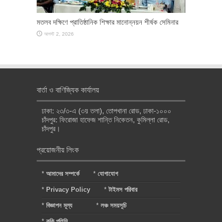
মতলব দক্ষিণে প্রাতিষ্ঠানিক শিক্ষার মানোন্নয়ন শীর্ষক সেমিনার
আগস্ট 2, 2026
বার্তা ও বাণিজ্যিক কার্যালয়
ঢাকা: ২৩/৩-এ (৩য় তলা), তোপখানা রোড, ঢাকা-১০০০
চাঁদপুর: ফিরোজা হাফেজ শান্তি নিকেতন, কুমিল্লা রোড,
চাঁদপুর।
প্রয়োজনীয় লিংক
*
আমাদের সম্পর্কে
*
যোগাযোগ
*
Privacy Policy
*
টাইমস পরিবার
*
বিজ্ঞাপন মূল্য
*
লঞ্চ সময়সূচি
*
কুকি পলিসি