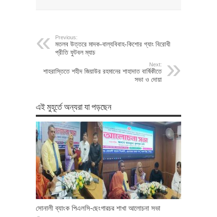
Previous:
মতলব উত্তরে মাদক-বাল্যবিবাহ-কিশোর গ্যাং বিরোধী
প্রীতি ফুটবল ম্যাচ
Next:
শাহরাস্তিতে শহীদ জিয়াউর রহমানের শাহাদাত বার্ষিকীতে
সভা ও দোয়া
এই মুহূর্তে অন্যরা যা পড়ছেন
সোনালী ব্যাংক পিএলসি-ছেংগারচর শাখা আলোচনা সভা