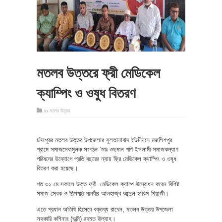
মতলব উত্তরে ফ্রী মেডিকেল
ক্যাম্পিং ও ওষুধ বিতরণ
in
মতলব উত্তর
চাঁদপুেরর মতলব উত্তর উপজেলার সুলতানাবাদ ইউনিয়নে মজলিশপুর
গ্রামে সমাজসেবামুলক সংগঠন ‘ডাঃ ওছমান গণি ইসলামী সমাজকল্যাণ
পরিষদের উদ্যোগে প্রতি বছরের ন্যায় ফ্রি মেডিকেল ক্যাম্পিং ও ওষুধ
বিতরণ করা হয়েছে।
গত ৩১ মে সকালে উক্ত ফ্রী মেডিকেল ক্যাম্প উদ্বোধন করেন বিশিষ্ট
সমাজ সেবক ও শিল্পপতি দানবীর আলহাজ্ব আব্দুল হাকিম মিয়াজী।
এতে প্রধান অতিথি হিসেবে বক্তব্য রাখেন, মতলব উত্তর উপজেলা
সহকারি কশিনার (ভূমি) রহমত উল্যাহ।