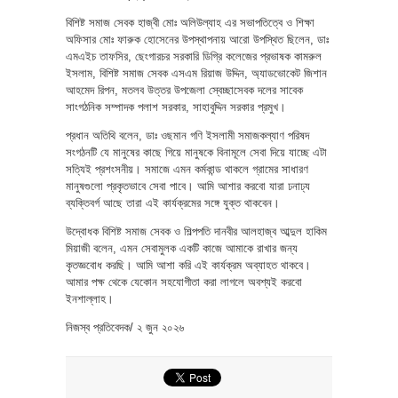
বিশিষ্ট সমাজ সেবক হাজ্বী মোঃ অলিউল্যাহ এর সভাপতিত্বে ও শিক্ষা
অফিসার মোঃ ফারুক হোসেনের উপস্থাপনায় আরো উপস্থিত ছিলেন, ডাঃ
এমএইচ তাফসির, ছেংগারচর সরকারি ডিগ্রি কলেজের প্রভাষক কামরুল
ইসলাম, বিশিষ্ট সমাজ সেবক এসএম রিয়াজ উদ্দিন, অ্যাডভোকেট জিশান
আহমেদ রিপন, মতলব উত্তর উপজেলা স্বেচ্ছাসেবক দলের সাবেক
সাংগঠনিক সম্পাদক পলাশ সরকার, সাহাবুদ্দিন সরকার প্রমুখ।
প্রধান অতিথি বলেন, ডাঃ ওছমান গণি ইসলামী সমাজকল্যাণ পরিষদ
সংগঠনটি যে মানুষের কাছে গিয়ে মানুষকে বিনামূলে সেবা দিয়ে যাচ্ছে এটা
সত্যিই প্রশংসনীয়। সমাজে এমন কর্মকান্ড থাকলে গ্রামের সাধারণ
মানুষগুলো প্রকৃতভাবে সেবা পাবে। আমি আশার করবো যারা ঢনাঢ্য
ব্যক্তিবর্গ আছে তারা এই কার্যক্রমের সঙ্গে যুক্ত থাকবেন।
উদ্বোধক বিশিষ্ট সমাজ সেবক ও শিল্পপতি দানবীর আলহাজ্ব আব্দুল হাকিম
মিয়াজী বলেন, এমন সেবামুলক একটি কাজে আমাকে রাখার জন্য
কৃতজ্ঞবোধ করছি। আমি আশা করি এই কার্যক্রম অব্যাহত থাকবে।
আমার পক্ষ থেকে যেকোন সহযোগীতা করা লাগলে অবশ্যই করবো
ইনশাল্লাহ।
নিজস্ব প্রতিবেদক/ ২ জুন ২০২৬