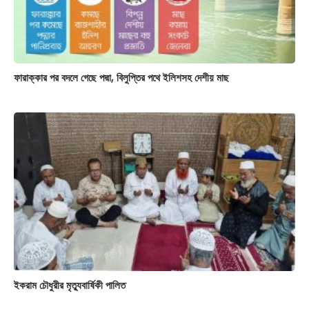
ফারাক্কার পর বদলে গেছে পদ্মা, বিলুপ্তির পথে ইলিশসহ দেশীয় মাছ
ইকরাম চৌধুরীর মৃত্যুবার্ষিকী পালিত