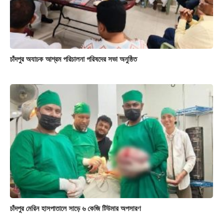
চাঁদপুর অযাচক আশ্রম পরিচালনা পরিষদের সভা অনুষ্ঠিত
চাঁদপুর মেরিন হাসপাতালে সাড়ে ৬ কেজি টিউমার অপসারণ