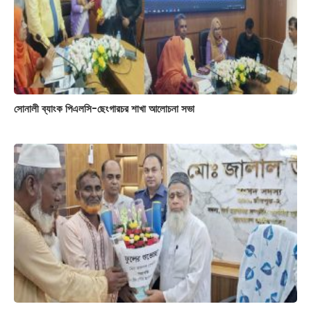
সোনালী ব্যাংক পিএলসি-ছেংগারচর শাখা আলোচনা সভা