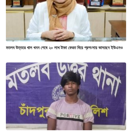
মতলব উত্তরে খাল খনন শেষে ২০ লাখ টাকা ফেরত দিয়ে প্রশংসায় ভাসছেন ইউএনও