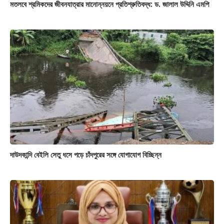
মতলবে শ্রমিকদের জীবনযাত্রার মানোন্নয়নে প্রতিশ্রুতিবদ্ধ: ড. জালাল উদ্দিনি এমপি
দাউদকান্দি বেইলি সেতু ধসে পড়ে চাঁদপুরের সঙ্গে যোগাযোগ বিচ্ছিন্ন