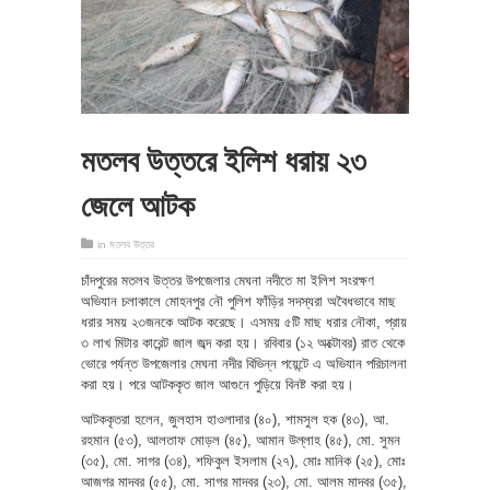
মতলব উত্তরে ইলিশ ধরায় ২৩
জেলে আটক
in
মতলব উত্তর
চাঁদপুরের মতলব উত্তর উপজেলার মেঘনা নদীতে মা ইলিশ সংরক্ষণ
অভিযান চলাকালে মোহনপুর নৌ পুলিশ ফাঁড়ির সদস্যরা অবৈধভাবে মাছ
ধরার সময় ২৩জনকে আটক করেছে। এসময় ৫টি মাছ ধরার নৌকা, প্রায়
৩ লাখ মিটার কারেন্ট জাল জব্দ করা হয়। রবিবার (১২ অক্টোবর) রাত থেকে
ভোরে পর্যন্ত উপজেলার মেঘনা নদীর বিভিন্ন পয়েন্টে এ অভিযান পরিচালনা
করা হয়। পরে আটককৃত জাল আগুনে পুড়িয়ে বিনষ্ট করা হয়।
আটককৃতরা হলেন, জুলহাস হাওলাদার (৪০), শামসুল হক (৪৩), আ.
রহমান (৫৩), আলতাফ মোড়ল (৪৫), আমান উল্লাহ (৪৫), মো. সুমন
(৩৫), মো. সাগর (৩৪), শফিকুল ইসলাম (২৭), মোঃ মানিক (২৫), মোঃ
আজগর মাদবর (৫৫), মো. সাগর মাদবর (২৩), মো. আলম মাদবর (৩৫),