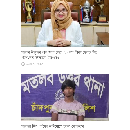
মতলব উত্তরে খাল খনন শেষে ২০ লাখ টাকা ফেরত দিয়ে
প্রশংসায় ভাসছেন ইউএনও
আগস্ট 3, 2026
মতলবে শিশু ধর্ষণের অভিযোগে তরুণ গ্রেফতার