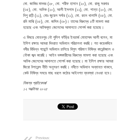
মো. জাকির মাদবর (২৮, মো. শরীফ হাসান (২০), মো. রাজু সরদার
(৩৫), মো. অনিক (২০), আলী ইসলাম (২২), মো. শান্ত (২০), মো.
নিপু রাঢ়ী (২১), মোঃ জুয়েল সর্দার (২১), মো. রতন খালাসি (৩৫), মো.
রনি মাঝি (৩৫), মো. জসিম (৩৮)। তাদের বিরুদ্ধে ৫টি মামলা করা
হয়েছে এবং আটককৃত জেলেদের আদালতে সোপর্দ করা হয়েছে।
এ বিষয়ে মোহনপুর নৌ পুলিশ ফাঁড়ির ইনচার্জ মোহাম্মদ আলী বলেন, মা
ইলিশ রক্ষায় আমরা দিনরাত অভিযান পরিচালনা করছি। গত কয়েকদিনে
নদীর বিভিন্ন পয়েন্টে অভিযান চালিয়ে বিপুল পরিমাণ নিষিদ্ধ কারেন্টজাল ও
নৌকা জব্দ করেছি। আইন ভঙ্গকারীদের বিরুদ্ধে মামলা করা হয়েছে এবং
আটক জেলেদের আদালতে সোপর্দ করা হয়েছে। মা ইলিশ রক্ষায় আমরা
জিরো টলারেন্স নীতি অনুসরণ করছি। নদীতে অভিযান অব্যাহত থাকবে,
কেউ নিষিদ্ধ সময়ে মাছ ধরলে কঠোর আইনগত ব্যবস্থা নেওয়া হবে।
নিজস্ব প্রতিবেদক/
১২ অক্টোবর ২০২৫
Previous: