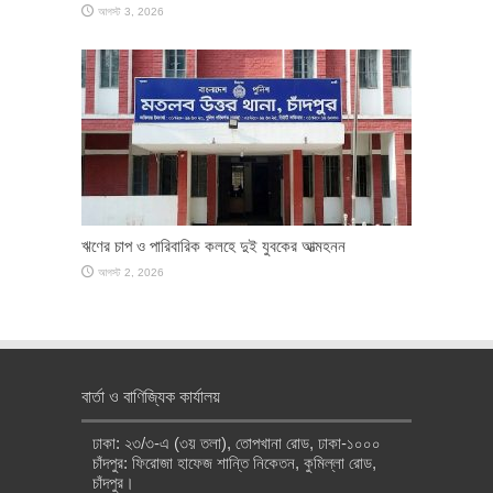
আগস্ট 3, 2026
ঋণের চাপ ও পারিবারিক কলহে দুই যুবকের আত্মহনন
আগস্ট 2, 2026
বার্তা ও বাণিজ্যিক কার্যালয়
ঢাকা: ২৩/৩-এ (৩য় তলা), তোপখানা রোড, ঢাকা-১০০০
চাঁদপুর: ফিরোজা হাফেজ শান্তি নিকেতন, কুমিল্লা রোড,
চাঁদপুর।