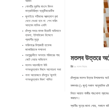
আমিন
পোলট্রি মুরগির মাংসে মিলল
মাত্রাতিরিক্ত অ্যান্টিবায়োটিক
জুলাইয়ে শহীদদের আত্মত্যাগ বৃথা
যেতে দেওয়া হবে না: শেখ ফরিদ
আহমেদ মানিক এমপি
চাঁদপুর সদরে মাদক বিরোধী অভিযানে
হামলা, ইটপাটকেল নিক্ষেপে
প্রবাসীর মৃত্যু
ফরিদগঞ্জে বিশ্বজয়ী হাফেজ
জাকারিয়াকে সম্মাননা
মতলব উত্তরে অটোর
তরপুরচন্ডীতে অসহায় পরিবারের গাছ
কেটে নেয়ার অভিযোগ
মতলব আচলছিলা উবি
in
মতলব উত্তর
গণঅভ্যুত্থান দিবসে আলোচনা সভা
নানা আয়োজনে চাঁদপুরে ‘জুলাই
চাঁদপুরের মতলব উত্তর উপজেলায় অটোর
গণঅভ্যুত্থান দিবস’ পালিত
মঙ্গলবার (২ জুন) সকাল আনুমানিক ৯টা
নিহত আয়াত গাজীর গাছখোলা গ্রামের প
করছেন।
স্থানীয় সূত্রে জানা গেছে, সকালে 