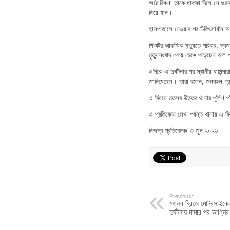
অটোরিকশা তাকে ধাক্কা দিলে সে গুরু
নিয়ে যান।
হাসপাতালে নেওয়ার পর চিকিৎসাধীন অব
শিশুটির আকস্মিক মৃত্যুতে পরিবার, 
মৃত্যুসংবাদ পেয়ে ভেঙে পড়েছেন বলে প
এদিকে এ দুর্ঘটনার পর স্থানীয় বাসিন্
জানিয়েছেন। তারা বলেন, জনবহুল গ্রা
এ বিষয়ে মতলব উত্তর থানার পুলিশ পরি
এ প্রতিবেদন লেখা পর্যন্ত থানায় এ
নিজস্ব প্রতিবেদক/ ৩ জুন ২০২৬
Previous:
মতলব ব্রিজে মোটরসাইকেল
দুর্ঘটনায় মামার পর ভাগ্নির 