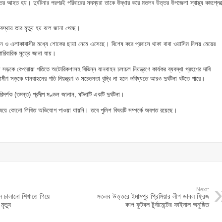
তর আহত হয়। দুর্ঘটনার পরপরই পরিবারের সদস্যরা তাকে উদ্ধার করে মতলব উত্তর উপজেলা স্বাস্থ্য কমপ্লেক্
স্থায় তার মৃত্যু হয় বলে জানা গেছে।
স্বজন ও এলাকাবাসীর মধ্যে শোকের ছায়া নেমে এসেছে। বিশেষ করে প্রবাসে থাকা বাবা ওয়াসিম নিলয় মেয়ের
ারিবারিক সূত্রে জানা যায়।
দারা সড়কে বেপরোয়া গতিতে অটোরিকশাসহ বিভিন্ন যানবাহন চলাচল নিয়ন্ত্রণে কার্যকর ব্যবস্থা গ্রহণের দাবি
মীণ সড়কে যানবাহনের গতি নিয়ন্ত্রণ ও সচেতনতা বৃদ্ধি না হলে ভবিষ্যতে আরও দুর্ঘটনা ঘটতে পারে।
দর্শক (তদন্ত) প্রদীপ মণ্ডল জানান, ঘটনাটি একটি দুর্ঘটনা।
 বিষয়ে কোনো লিখিত অভিযোগ পাওয়া যায়নি। তবে পুলিশ বিষয়টি সম্পর্কে অবগত রয়েছে।
Next:
 চালানো শিখাতে গিয়ে
মতলব উত্তরে ইমামপুর প্রিমিয়ার লীগ ডাবল ফ্রিজ
মৃত্যু
কাপ ফুটবল টুর্নামেন্টের ফাইনাল অনুষ্ঠিত