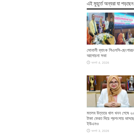
এই মুহূর্তে অন্যরা যা পড়ছেন
সোনালী ব্যাংক পিএলসি-ছেংগারচ
আলোচনা সভা
আগস্ট 4, 2026
মতলব উত্তরে খাল খনন শেষে ২
টাকা ফেরত দিয়ে প্রশংসায় ভাসছ
ইউএনও
আগস্ট 3, 2026