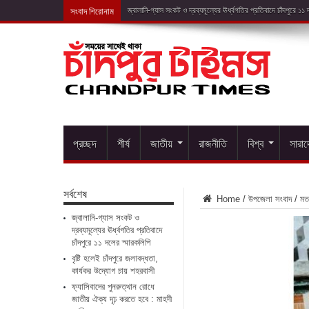
সংবাদ শিরোনাম
বৃষ্টি হলেই চাঁদ
প্রচ্ছদ
শীর্ষ
জাতীয়
রাজনীতি
বিশ্ব
সারা
সর্বশেষ
Home
/
উপজেলা সংবাদ
/
মত
জ্বালানি-গ্যাস সংকট ও
দ্রব্যমূল্যের ঊর্ধ্বগতির প্রতিবাদে
চাঁদপুরে ১১ দলের স্মারকলিপি
বৃষ্টি হলেই চাঁদপুরে জলাবদ্ধতা,
কার্যকর উদ্যোগ চায় শহরবাসী
ফ্যাসিবাদের পুনরুত্থান রোধে
জাতীয় ঐক্য দৃঢ় করতে হবে : মাহদী