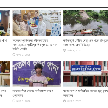
র শাখা
মতলবে শ্রমিকদের জীবনযাত্রার
দাউদকান্দি বেইলি সেতু ধসে পড়ে চাঁদপুরে
মানোন্নয়নে প্রতিশ্রুতিবদ্ধ: ড. জালাল
সঙ্গে যোগাযোগ বিচ্ছিন্ন
উদ্দিনি এমপি
আগস্ট 3, 2026
আগস্ট 3, 2026
০ লাখ
মতলবে শিশু ধর্ষণের অভিযোগে তরুণ
ঋণের চাপ ও পারিবারিক কলহে দুই যুবক
েন
গ্রেফতার
আত্মহনন
আগস্ট 3, 2026
আগস্ট 2, 2026