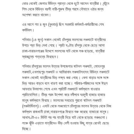
ভোর থেকেই জেলার বিভিন্ন প্রান্ত থেকে ছুটে আসেন যাত্রীরা। পন্টুনে
শিশু থেকে বিভিন্ন বয়সী নারী-পুরুষ তীব্র গরমে নৌযানে ওঠার জন্য
অপেক্ষা করতে থাকেন।
এর আগে গত ৪ জুন (বুধবার) ছিল সরকারি কর্মকর্তা-কর্মচারীদের শেষ
কর্মদিবস।
শনিবার (১৪ জুন) সকাল থেকেই চাঁদপুরর মতলবের লঞ্চঘাটে যাত্রীদের
উপচে পড়া ভিড় দেখা গেছে। প্রতি ঘণ্টায় চাঁদপুর থেকে ছেড়ে আসা
ঢাকা-নারায়নগঞ্জের উদ্দেশে মতলবের ঘাট থেকে লঞ্চ ছাড়ছে, যাত্রীরা
স্বাচ্ছন্দ্যে গন্তব্যে ফিরছেন।
শনিবার চাঁদপুরের মতলব উত্তর উপজেলার ষাটনল লঞ্চঘাট, মোহনপুর
লঞ্চঘাট,এখলাছপুর লঞ্চঘাট ও আমিরাবাদ লঞ্চঘাটসহসহ বিভিন্ন লঞ্চঘাটে
সকাল থেকেই যাত্রীদের ভিড় লক্ষ্য করা গেছে। বেলা বাড়ার সঙ্গে সঙ্গে
ভিড় আরও বাড়বে বলে ধারণা করা হচ্ছে। পরিবার-পরিজনের সঙ্গে ঈদুল
আযহার উদযাপন শেষে এখন প্রতিটি লঞ্চঘাটে কর্মস্থলে যাওয়ার
প্রতিযোগিতা। তীব্র গরম উপেক্ষা করে নদীপথে ঘরমুখী হাজার হাজার
মানুষ কর্মস্থলে ফিরছে। মতলবের সবচেয়ে পুরনো ষাটনল লঞ্চঘাট
(লঞ্চটার্মিনাল)। এঘাট থেকে লঞ্চযোগে চাঁদপুরের মতলব উত্তর থেকে নিজ
কর্মস্থল রাজধানী ঢাকা,নারায়নগঞ্জে ফিরতে শুরু করেছে হাজারো মানুষ।
আধাঘণ্টা-৫০ মিনিট পর পর যাত্রী নিয়ে ঘাট থেকে ছাড়ছে লঞ্চগুলো।
লঞ্চে ঝুঁকি এড়াতে যাত্রীদেও ভীড় বেশী হওয়ায় কিছু যাত্র রেখেই ছেড়ে
দিচ্ছে।