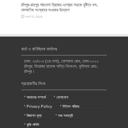
চাঁদপুর-রায়পুর গাছতলা ব্রিজের এপ্রোচ সড়কে বৃষ্টিতে ধস,
তাৎক্ষণিক সংস্কারে সওজের উদ্যোগ
আগস্ট 5, 2026
বার্তা ও বাণিজ্যিক কার্যালয়
ঢাকা: ২৩/৩-এ (৩য় তলা), তোপখানা রোড, ঢাকা-১০০০
চাঁদপুর: ফিরোজা হাফেজ শান্তি নিকেতন, কুমিল্লা রোড,
চাঁদপুর।
প্রয়োজনীয় লিংক
*
আমাদের সম্পর্কে
*
যোগাযোগ
*
Privacy Policy
*
টাইমস পরিবার
*
বিজ্ঞাপন মূল্য
*
লঞ্চ সময়সূচি
*
কুকি পলিসি