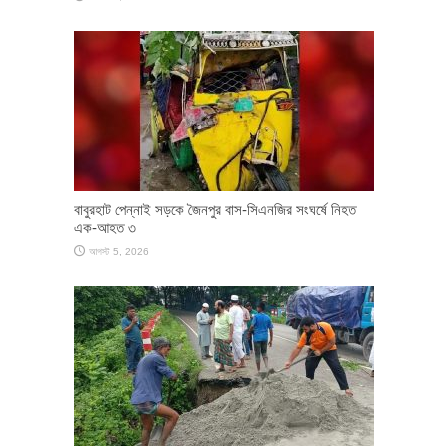
বাবুরহাট পেন্নাই সড়কে জৈনপুর বাস-সিএনজির সংঘর্ষে নিহত
এক-আহত ৩
আগস্ট 5, 2026