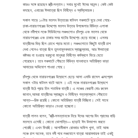
কারও সঙ্গে রয়েছেন স্ত্রী-সন্তান। সবার মুখেই ঈদের আনন্দ। কেউ কেউ
বলছেন, এবারের ঈদযাত্রা ছিল নির্বিঘ্নে ও স্বস্তিদায়ক।
সকাল সাড়ে ১০টায় মতলব উত্তরের ষাটনল লঞ্চঘাটে ঘুরে দেখা গেছে-
ঢাকা-নারায়ণগঞ্জের উদ্দেশ্যে মতলব উত্তর উপজেলার বিভিন্ন এলাকা
থেকে নদীপথে লঞ্চে সিডিউলের লঞ্চগুলোও চাঁদপুর এবং মতলব থেকে
নারায়ণগঞ্জের এবং ঢাকার সদর ঘাটের উদ্দেশ্যে ছেড়ে যাচ্ছে। এসময়
যাত্রীদের ভিড় ছিল চোখে পড়ার মতো। লঞ্চগুলোতে কিছুটা যাত্রী চাপ
দেখা গেলেও যাত্রা ছিল তুলনামূলকভাবে স্বাচ্ছন্দ্যময়, আর ঈদযাত্রা
কষ্টকর না হওয়ায় ঘরমুখো মানুষরা নির্বিগ্নে কর্মস্থলে ফিরে যেতে
পেরেছেন। তবে লঞ্চঘাটে পৌছতে বিভিন্ন যানবাহনে অতিরিক্ত ভাড়া
আদায়ের অভিযোগ পাওয়া গেছে।
চাঁদপুর থেকে নারায়নগঞ্জের উদ্দ্যেশে ছেড়ে আসা এমভি রাসেল এক্সপ্রেস
সকাল ৭টায় ষাটনল ঘাটে আসে । এই লঞ্চে নারায়নগঞ্জের উদ্দ্যেশে
যাত্রী উঠে প্রায় তিন শতাধিক যাত্রী। এ লঞ্চের কেরানী মোঃ রুবেল
জানান,আমরা যাত্রীদের স্বাচ্ছন্দে ও নির্বিঘ্নে গন্তব্যস্থলে পৌছাতে
আন্ত—রিক রয়েছি। কোনো অতিরিক্ত যাত্রী নিচ্ছিনা। সেই সাথে
কোনো অতিরিক্ত ভাড়াও নেওয়া হচ্ছেনা।
যাত্রী লালন বলেন, “স্ত্রী-সসন্তানকে নিয়ে ঈদের আগের দিন গ্রামের বাড়ি
মতলবে এসেছি। কোনো ভোগান্তি— ছাড়াই ঈদ উদযাপন করতে
পেরেছি। এখন ফিরছি। আগামীকাল রোববার অফিস খুলা, তাই আজ
লঞ্চে চাপ অনেক, তবে নদী পথে লঞ্চযোগে যাত্রা আরামদায়ক তাই একটু