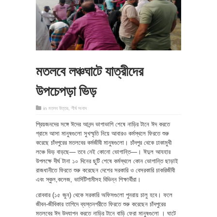
মতলবে লঞ্চঘাটে যাত্রীদের
উপচেপড়া ভিড়
in
মতলব উত্তর
,
শীর্ষ সংবাদ
প্রিয়জনদের সঙ্গে ঈদের আনন্দ ভাগাভাগি শেষে নাড়ির টানে ঈদ করতে
গ্রামে আসা মানুষগুলো সুখস্মৃতি নিয়ে আবারও কর্মস্থলে ফিরতে শুরু
করেছে চাঁদপুরের মতলবের কর্মজীবী মানুষগুলো। চাঁদপুর থেকে ঢাকামুখী
লঞ্চে ভিড় বাড়ছে— তবে নেই কোনো ভোগান্তি—। ঈদুল আযহার
উপলক্ষে দীর্ঘ টানা ১০ দিনের ছুটি শেষে কর্মস্থলে কোন ভোগান্তি ছাড়াই
রাজধানীতে ফিরতে শুরু করেছেন দেশের সরকারি ও বেসরকারি চাকরিজীবী
এবং স্কুল,কলেজ, ভার্সিটিগামীসহ বিভিন্ন শিক্ষার্থীরা।
রোববার (১৫ জুন) থেকে সরকারি অফিসগুলো পুনরায় চালু হবে। ফলে
জীবন-জীবিকার তাগিদে ব্যস্তনগরীতে ফিরতে শুরু করেছেন চাঁদপুরের
মতলবের ঈদ উদযাপন করতে নাড়ির টানে বাড়ি ফেরা মানুষগুলো । ঘাটে