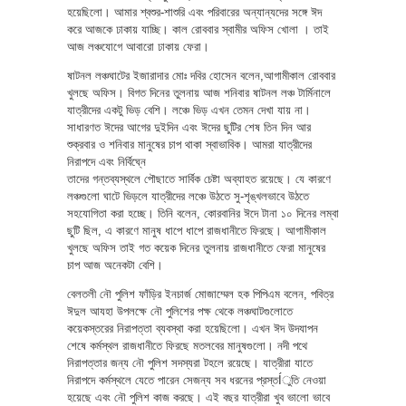
হয়েছিলো। আমার শ্বশুর-শাশুরি এবং পরিবারের অন্যান্যদের সঙ্গে ঈদ
করে আজকে ঢাকায় যাচ্ছি। কাল রোববার স্বামীর অফিস খোলা । তাই
আজ লঞ্চযোগে আবারো ঢাকায় ফেরা।
ষাটনল লঞ্চঘাটের ইজারাদার মোঃ দবির হোসেন বলেন,আগামীকাল রোববার
খুলছে অফিস। বিগত দিনের তুলনায় আজ শনিবার ষাটনল লঞ্চ টার্মিনালে
যাত্রীদের একটু ভিড় বেশি। লঞ্চে ভিড় এখন তেমন দেখা যায় না।
সাধারণত ঈদের আগের দুইদিন এবং ঈদের ছুটির শেষ তিন দিন আর
শুক্রবার ও শনিবার মানুষের চাপ থাকা স্বাভাবিক। আমরা যাত্রীদের
নিরাপদে এবং নির্বিঘ্নে
তাদের গন্তব্যস্থলে পৌছাতে সার্বিক চেষ্টা অব্যাহত রয়েছে। যে কারণে
লঞ্চগুলো ঘাটে ভিড়লে যাত্রীদের লঞ্চে উঠতে সু-শৃঙ্খলভাবে উঠতে
সহযোগিতা করা হচ্ছে। তিনি বলেন, কোরবানির ঈদে টানা ১০ দিনের লম্বা
ছুটি ছিল, এ কারণে মানুষ ধাপে ধাপে রাজধানীতে ফিরছে। আগামীকাল
খুলছে অফিস তাই গত কয়েক দিনের তুলনায় রাজধানীতে ফেরা মানুষের
চাপ আজ অনেকটা বেশি।
বেলতলী নৌ পুলিশ ফাঁড়ির ইনচার্জ মোজাম্মেল হক পিপিএম বলেন, পবিত্র
ঈদুল আযহা উপলক্ষে নৌ পুলিশের পক্ষ থেকে লঞ্চঘাটগুলোতে
কয়েকস্তরের নিরাপত্তা ব্যবস্থা করা হয়েছিলো। এখন ঈদ উদযাপন
শেষে কর্মস্থল রাজধানীতে ফিরছে মতলবের মানুষগুলো। নদী পথে
নিরাপত্তার জন্য নৌ পুলিশ সদস্যরা টহলে রয়েছে। যাত্রীরা যাতে
নিরাপদে কর্মস্থলে যেতে পারেন সেজন্য সব ধরনের প্রস্তÍুতি নেওয়া
হয়েছে এবং নৌ পুলিশ কাজ করছে। এই বছর যাত্রীরা খুব ভালো ভাবে