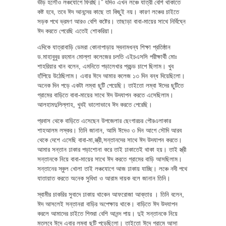
ভীড় হলৌও লঞ্চযোগে ফিরছি।” যদিও এখন লঞ্চে যাত্রী বেশি থাকাতে
কষ্ট হবে, তবে ঈদ আনন্দের কাছে তা কিছুই নয়। কারণ লঞ্চের চাইতে
সড়ক পথে ভ্রমণ আরও বেশি কষ্টের। তাছাড়া বাবা-মায়ের সাথে নির্বিঘ্নে
ঈদ করতে পেরেছি এতেই শোকরিয়া।
এদিকে যাত্রাবাড়ি ডেমরা কোনাপাড়ায় স্বনামধন্য শিক্ষা প্রতিষ্ঠান
ড.মাহাবুবুর রহমান মোল্লা কলেজের চলতি এইচএসসি পরীক্ষার্থী মোঃ
শাহরিয়ার খান বলেন, এমনিতে পড়ালেখার প্রচন্ড চাপে ছিলাম। খুব
হাঁপিয়ে উঠেছিলাম। এবার ঈদে আমার কলেজ ১৩ দিন বন্ধ দিয়েছিলো।
অনেক দিন পড়ে একটা লম্বা ছুটি পেয়েছি। তাইতো লম্বা ঈদের ছুটিতে
গ্রামের বাড়িতে বাবা-মায়ের সাথে ঈদ উদযাপন করতে এসেছিলাম।
আলহামদুলিল্লাহ, খুবই ভালোভাবে ঈদ করতে পেরেছি।
প্রবাস থেকে বাড়িতে এসেছেন উপজেলার ছেংগারচর পৌরএলাকার
শাহআলম লস্কর। তিনি জানান, আমি ঈদেও ৩ দিন আগে সৌদি আরব
থেকে দেশে এসেছি বাবা-মা,স্ত্রী,সন্তানদের সাথে ঈদ উদযাপন করতে।
আমার সন্তান ঢাকার পড়াশোনা করে তাই ঢাকাতেই থাকা হয়। তাই স্ত্রী
সন্তানকে নিয়ে বাবা-মায়ের সাথে ঈদ করতে গ্রামের বাড়ি আসছিলাম।
সন্তানের স্কুল খোলা তাই লঞ্চযোগে আজ ঢাকায় যাচ্ছি। লঞ্চে নদী পথে
যাতায়াত করতে অনেক সুবিধা ও আরাম দায়ক বলে জানান তিনি।
স্বামীর চাকরির সুবাদে ঢাকায় থাকেন আফরোজা আক্তার । তিনি বলেন,
ঈদ আসলেই সন্তানরা বাড়ির অপেক্ষায় থাকে। বাড়িতে ঈদ উদযাপন
করলে আমাদের চাইতে শিশুরা বেশি আনন্দ পায়। দুই সন্তানকে নিয়ে
মতলবে ঈদে এবার লম্বা ছুটি পড়েছিলো। তাইতো ঈদে গ্রামে আসা