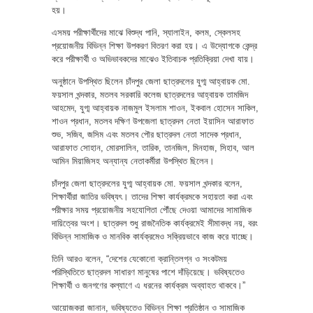
হয়।
এসময় পরীক্ষার্থীদের মাঝে বিশুদ্ধ পানি, স্যালাইন, কলম, স্কেলসহ
প্রয়োজনীয় বিভিন্ন শিক্ষা উপকরণ বিতরণ করা হয়। এ উদ্যোগকে কেন্দ্র
করে পরীক্ষার্থী ও অভিভাবকদের মাঝেও ইতিবাচক প্রতিক্রিয়া দেখা যায়।
অনুষ্ঠানে উপস্থিত ছিলেন চাঁদপুর জেলা ছাত্রদলের যুগ্ম আহ্বায়ক মো.
ফয়সাল খন্দকার, মতলব সরকারি কলেজ ছাত্রদলের আহ্বায়ক তামজিদ
আহমেদ, যুগ্ম আহ্বায়ক নাজমুল ইসলাম শাওন, ইকবাল হোসেন সাকিল,
শাওন প্রধান, মতলব দক্ষিণ উপজেলা ছাত্রদল নেতা ইয়াসিন আরাফাত
শুভ, সজিব, জসিম এবং মতলব পৌর ছাত্রদল নেতা সাদেক প্রধান,
আরাফাত সোহান, মোরসালিন, তারিক, তানজিল, মিনহাজ, সিহাব, আল
আমিন মিয়াজিসহ অন্যান্য নেতাকর্মীরা উপস্থিত ছিলেন।
চাঁদপুর জেলা ছাত্রদলের যুগ্ম আহ্বায়ক মো. ফয়সাল খন্দকার বলেন,
শিক্ষার্থীরা জাতির ভবিষ্যৎ। তাদের শিক্ষা কার্যক্রমকে সহায়তা করা এবং
পরীক্ষার সময় প্রয়োজনীয় সহযোগিতা পৌঁছে দেওয়া আমাদের সামাজিক
দায়িত্বের অংশ। ছাত্রদল শুধু রাজনৈতিক কার্যক্রমেই সীমাবদ্ধ নয়, বরং
বিভিন্ন সামাজিক ও মানবিক কার্যক্রমেও সক্রিয়ভাবে কাজ করে যাচ্ছে।
তিনি আরও বলেন, “দেশের যেকোনো ক্রান্তিলগ্ন ও সংকটময়
পরিস্থিতিতে ছাত্রদল সাধারণ মানুষের পাশে দাঁড়িয়েছে। ভবিষ্যতেও
শিক্ষার্থী ও জনগণের কল্যাণে এ ধরনের কার্যক্রম অব্যাহত থাকবে।”
আয়োজকরা জানান, ভবিষ্যতেও বিভিন্ন শিক্ষা প্রতিষ্ঠান ও সামাজিক