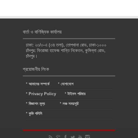
বার্তা ও বাণিজ্যিক কার্যালয়
ঢাকা: ২৩/৩-এ (৩য় তলা), তোপখানা রোড, ঢাকা-১০০০
চাঁদপুর: ফিরোজা হাফেজ শান্তি নিকেতন, কুমিল্লা রোড,
চাঁদপুর।
প্রয়োজনীয় লিংক
*
আমাদের সম্পর্কে
*
যোগাযোগ
*
Privacy Policy
*
টাইমস পরিবার
*
বিজ্ঞাপন মূল্য
*
লঞ্চ সময়সূচি
*
কুকি পলিসি