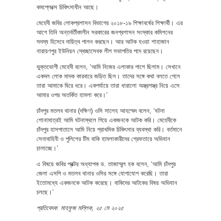
কমপ্লেক্সে চিকিৎসাধীন আছে।
মেহেদী জবির লোকপ্রশাসন বিভাগের ২০১৮-১৯ শিক্ষাবর্ষের শিক্ষার্থী। এর
আগে তিনি অন্তর্বর্তীকালীন সরকারের জনপ্রশাসন সংস্কার কমিশনের
সদস্য হিসেবে দায়িত্ব পালন করছেন। আর আটক হওয়া শাহাজান
নারায়ণপুর ইউনিয়ন স্বেচ্ছাসেবক লীগ সভাপতির পদে রয়েছেন।
ভুক্তভোগী মেহেদী বলেন, ‘আমি নিজের এলাকার পাশে ছিলাম। সেখানে
একদল লোক মাদক কারবারে জড়িত ছিল। তাদের সঙ্গে কথা বলতে গেলে
তারা আমাকে ঘিরে ধরে। একপর্যায়ে তারা ধারালো অস্ত্রশস্ত্র নিয়ে এসে
আমার ওপর অতর্কিত হামলা করে।’
চাঁদপুর মতলব থানার (দক্ষিণ) ওসি সালেহ আহম্মেদ বলেন, ‘ঘটনা
শোনামাত্রই আমি ঘটনাস্থলে গিয়ে একজনকে আটক করি। মেহেদীকে
চাঁদপুর হাসপাতালে আমি নিয়ে প্রাথমিক চিকিৎসার ব্যবস্থা করি। বর্তমানে
সেনাবাহিনী ও পুলিশের টিম বাকি হামলাকারীদের গ্রেফতারে অভিযান
চালাচ্ছে।’
এ বিষয়ে জবির প্রক্টর অধ্যাপক ড. তাজাম্মুল হক বলেন, ‘আমি চাঁদপুর
জেলা এসপি ও মতলব থানার ওসির সঙ্গে যোগাযোগ করেছি। তারা
ইতোমধ্যে একজনকে আটক করেছে। বাকিদের আটকের বিষয় অভিযান
চলছে।’
প্রতিবেদক: মাহফুজ মল্লিক, ২৫ মে ২০২৫