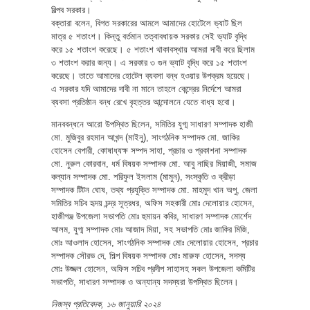
বিল্পব সরকার।
বক্তারা বলেন, বিগত সরকারের আমলে আমাদের হোটেলে ভ্যাট ছিল
মাত্র ৫ শতাংশ। কিন্তু বর্তমান তত্বাবধায়ক সরকার সেই ভ্যাট বৃদ্ধি
করে ১৫ শতাংশ করেছে। ৫ শতাংশ থাকাবস্থায় আমরা দাবী করে ছিলাম
৩ শতাংশ করার জন্য। এ সরকার ৩ গুন ভ্যাট বৃদ্ধি করে ১৫ শতাংশ
করেছে। তাতে আমাদের হোটেল ব্যবসা বন্ধ হওয়ার উপক্রম হয়েছে।
এ সরকার যদি আমাদের দাবী না মানে তাহলে কেন্দ্রের নির্দেশে আমরা
ব্যবসা প্রতিষ্ঠান বন্ধ রেখে বৃহত্তর আন্দোলনে যেতে বাধ্য হবো।
মানববন্ধনে আরো উপস্থিত ছিলেন, সমিতির যুগ্ম সাধারণ সম্পাদক হাজী
মো. মুজিবুর রহমান আখন্দ (মাইনু), সাংগঠনিক সম্পাদক মো. জাকির
হোসেন বেপারী, কোষাধ্যক্ষ সম্পদ সাহা, প্রচার ও প্রকাশনা সম্পাদক
মো. নুরুল কোরবান, ধর্ম বিষয়ক সম্পাদক মো. আবু নাছির মিয়াজী, সমাজ
কল্যান সম্পাদক মো. শরিফুল ইসলাম (মামুন), সংস্কৃতি ও ক্রীড়া
সম্পাদক টিটন ঘোষ, তথ্য প্রযুক্তি সম্পাদক মো. মাহমুদ খান অপু, জেলা
সমিতির সচিব হৃদয় চন্দ্র সূত্রধর, অফিস সহকারী মোঃ দেলোয়ার হোসেন,
হাজীগঞ্জ উপজেলা সভাপতি মোঃ হুমায়ন কবির, সাধারণ সম্পাদক মোর্শেদ
আলম, যুগ্ম সম্পাদক মোঃ আজাদ মিয়া, সহ সভাপতি মোঃ জাকির মিজি,
মোঃ আওলাদ হোসেন, সাংগঠনিক সম্পাদক মোঃ দেলোয়ার হোসেন, প্রচার
সম্পাদক সৌরভ দে, শিল্প বিষয়ক সম্পাদক মোঃ মারুফ হোসেন, সদস্য
মোঃ উজ্জল হোসেন, অফিস সচিব প্রদীপ সাহাসহ সকল উপজেলা কমিটির
সভাপতি, সাধারণ সম্পাদক ও অন্যান্য সদস্যরা উপস্থিত ছিলেন।
নিজস্ব প্রতিবেদক, ১৬ জানুয়ারি ২০২৪