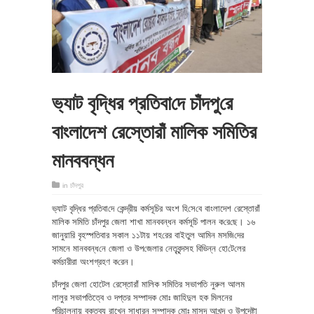
ভ‌্যাট বৃ‌দ্ধির প্রতিবা‌দে চাঁদপু‌রে
বাংলাদেশ রেস্তোরাঁ মালিক সমিতির
মানববন্ধন
in
চাঁদপুর
ভ‌্যাট বৃ‌দ্ধির প্রতিবা‌দে কেন্দ্রীয় কর্মসূ‌চির অংশ হি‌সে‌বে বাংলাদেশ রেস্তোরাঁ
মালিক সমিতি চাঁদপুর জেলা শাখা মানববন্ধন কর্মসূ‌চি পালন ক‌রে‌ছে। ১৬
জানুয়া‌রি বৃহস্প‌তিবার সকাল ১১টায় শহ‌রের বাইতুল আ‌মিন মস‌জি‌দের
সামনে মানববন্ধ‌নে জেলা ও উপ‌জেলার নেতৃবৃন্দসহ বি‌ভিন্ন হো‌টে‌লের
কর্মচারীরা অংশগ্রহণ ক‌রেন।
চাঁদপুর জেলা হোটেল রেস্তোরাঁ মালিক সমিতির সভাপতি নুরুল আলম
লালুর সভাপতিত্বে ও দপ্তর সম্পাদক মোঃ জাহিদুল হক মিলনের
পরিচালনায় বক্তব্য রাখেন সাধারন সম্পাদক মোঃ মাসুদ আখন্দ ও উপদেষ্টা