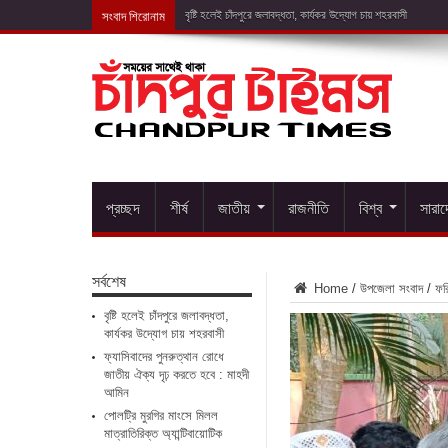
সংবাদ শিরোনাম
ফ্যাসিবাদের পু
প্রচ্ছদ
শীর্ষ
জাতীয়
রাজনীতি
বিশ্ব
সারা
সর্বশেষ
Home
/
উপজেলা সংবাদ
/
ফরি
বৃষ্টি হলেই চাঁদপুরে জলাবদ্ধতা,
কার্যকর উদ্যোগ চায় শহরবাসী
ফ্যাসিবাদের পুনরুত্থান রোধে
জাতীয় ঐক্য দৃঢ় করতে হবে : মাহদী
আমিন
পোলট্রি মুরগির মাংসে মিলল
মাত্রাতিরিক্ত অ্যান্টিবায়োটিক