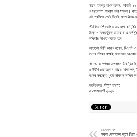
লায়ন হারুনুর রশিদ বলেন, আগামী ১২
ও প্রত্যাশা প্রকাশ করা সম্ভব। গণতন্
এই প্রতীকে ভোট দিয়েই গণতান্ত্রি
তিনি বিএনপি ঘোষিত ৩১ দফা কর্মসূচির
উদ্যোগ অন্তর্ভুক্ত রয়েছে। এ কর্ম
অধিকার নিশ্চিত করতে হবে।
বক্তব্যে তিনি আরও বলেন, বিএনপি এ
ধানের শীষের পক্ষেই অবস্থান নেওয়ার 
পথসভা ও গণসংযোগকালে উপস্থিত ছিল
ও ইউপি চেয়ারম্যান বাছির আহাম্মেদ,
সংসদ সদস্যের পুত্র সাদমান সাকিব অপ
প্রতিবেদক: শিমুল হাছান,
৩ ফেব্রুয়ারি ২০২৬
Previous:
সকল ভেদাভেদ ভুলে গিয়ে 