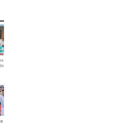
োগ
চিত
জে