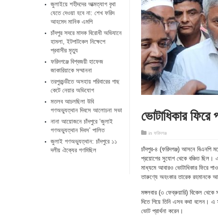
জুলাইয়ে শহীদদের আত্মত্যাগ বৃথা
যেতে দেওয়া হবে না: শেখ ফরিদ
আহমেদ মানিক এমপি
চাঁদপুর সদরে মাদক বিরোধী অভিযানে
হামলা, ইটপাটকেল নিক্ষেপে
প্রবাসীর মৃত্যু
ফরিদগঞ্জে বিশ্বজয়ী হাফেজ
জাকারিয়াকে সম্মাননা
তরপুরচন্ডীতে অসহায় পরিবারের গাছ
কেটে নেয়ার অভিযোগ
মতলব আচলছিলা উবি
ভোটাধিকার ফিরে প
গণঅভ্যুত্থান দিবসে আলোচনা সভা
নানা আয়োজনে চাঁদপুরে ‘জুলাই
গণঅভ্যুত্থান দিবস’ পালিত
in
ফরিদগঞ্জ
জুলাই গণঅভ্যুত্থান: চাঁদপুরে ১১
চাঁদপুর-৪ (ফরিদগঞ্জ) আসনে বিএনপি ম
দলীয় ঐক্যের গণমিছিল
প্রয়োগের সুযোগ থেকে বঞ্চিত ছিল। 
মাধ্যমে আবারও ভোটাধিকার ফিরে পাওয়
তারুণ্যে অহংকার তারেক রহমানকে আগ
মঙ্গলবার (৩ ফেব্রুয়ারি) বিকেল থেকে 
দিতে গিয়ে তিনি এসব কথা বলেন। এ সম
ভোট প্রার্থনা করেন।