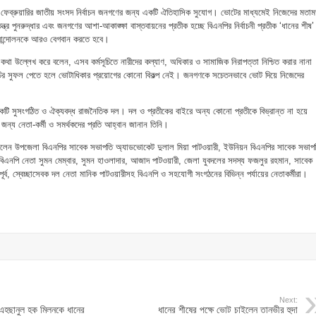
 ফেব্রুয়ারির জাতীয় সংসদ নির্বাচন জনগণের জন্য একটি ঐতিহাসিক সুযোগ। ভোটের মাধ্যমেই নিজেদের মতা
ত্র পুনরুদ্ধার এবং জনগণের আশা-আকাঙ্ক্ষা বাস্তবায়নের প্রতীক হচ্ছে বিএনপির নির্বাচনী প্রতীক ‘ধানের শীষ
ক আন্দোলনকে আরও বেগবান করতে হবে।
 কথা উল্লেখ করে বলেন, এসব কর্মসূচিতে নারীদের কল্যাণ, অধিকার ও সামাজিক নিরাপত্তা নিশ্চিত করার নানা
সূচির সুফল পেতে হলে ভোটাধিকার প্রয়োগের কোনো বিকল্প নেই। জনগণকে সচেতনভাবে ভোট দিয়ে নিজেদের
কটি সুসংগঠিত ও ঐক্যবদ্ধ রাজনৈতিক দল। দল ও প্রতীকের বাইরে অন্য কোনো প্রতীকে বিভ্রান্ত না হয়ে
জন্য নেতা-কর্মী ও সমর্থকদের প্রতি আহ্বান জানান তিনি।
েন উপজেলা বিএনপির সাবেক সভাপতি অ্যাডভোকেট দুলাল মিয়া পাটওয়ারী, ইউনিয়ন বিএনপির সাবেক সভাপ
 বিএনপি নেতা সুমন মেম্বার, সুমন হাওলাদার, আজাদ পাটওয়ারী, জেলা যুবদলের সদস্য ফজলুর রহমান, সাবেক
ূর্ব, স্বেচ্ছাসেবক দল নেতা মানিক পাটওয়ারীসহ বিএনপি ও সহযোগী সংগঠনের বিভিন্ন পর্যায়ের নেতাকর্মীরা।
Next:
এহছানুল হক মিলনকে ধানের
ধানের শীষের পক্ষে ভোট চাইলেন তানভীর হুদা