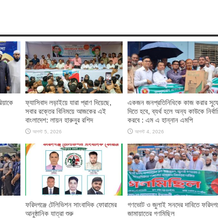
রিয়াকে
ফ্যাসিবাদ লড়াইয়ে যারা প্রাণ দিয়েছে,
একজন জনপ্রতিনিধিকে কাজ করার সুয
সবার রক্তের বিনিময়ে আজকের এই
দিতে হবে, ব্যর্থ হলে অন্য কাউকে নির্বা
বাংলাদেশ: লায়ন হারুনুর রশিদ
করবে : এম এ হান্নান এমপি
আগস্ট 5, 2026
আগস্ট 4, 2026
ফরিদগঞ্জে টেলিভিশন সাংবাদিক ফোরামের
গণভোট ও জুলাই সনদের দাবিতে ফরিদগঞ্
আনুষ্ঠানিক যাত্রা শুরু
জামায়াতের গণমিছিল