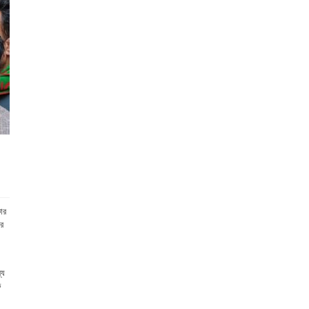
ার
ের
্য
ে